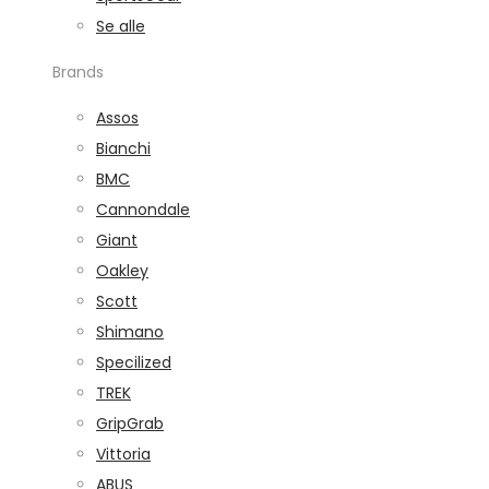
Se alle
Brands
Assos
Bianchi
BMC
Cannondale
Giant
Oakley
Scott
Shimano
Specilized
TREK
GripGrab
Vittoria
ABUS