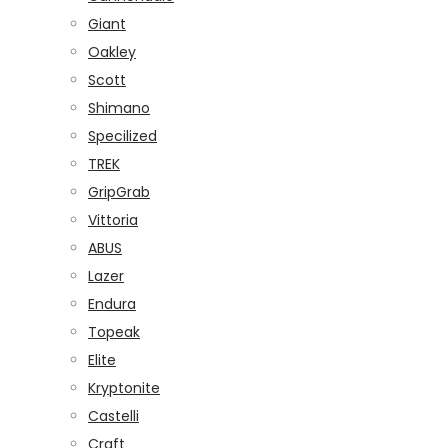
Giant
Oakley
Scott
Shimano
Specilized
TREK
GripGrab
Vittoria
ABUS
Lazer
Endura
Topeak
Elite
Kryptonite
Castelli
Craft