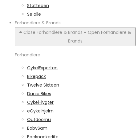
Støtteben
Se alle
Forhandlere & Brands
Close Forhandlere & Brands
Open Forhandlere &
Brands
Forhandlere
CykelExperten
Bikepack
Twelve Sixteen
Dania Bikes
Cykel-lygter
eCykelhjelm
Outdoornu
BabySam
Backpackerlife