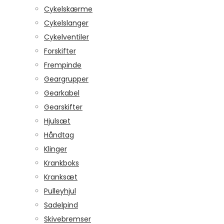
Cykelskærme
Cykelslanger
Cykelventiler
Forskifter
Frempinde
Geargrupper
Gearkabel
Gearskifter
Hjulsæt
Håndtag
Klinger
Krankboks
Kranksæt
Pulleyhjul
Sadelpind
Skivebremser