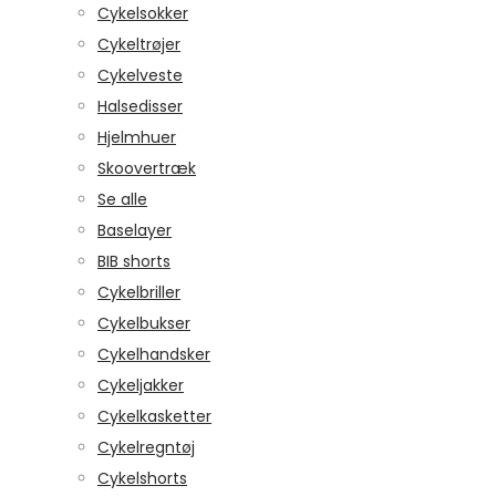
Cykelsokker
Cykeltrøjer
Cykelveste
Halsedisser
Hjelmhuer
Skoovertræk
Se alle
Baselayer
BIB shorts
Cykelbriller
Cykelbukser
Cykelhandsker
Cykeljakker
Cykelkasketter
Cykelregntøj
Cykelshorts