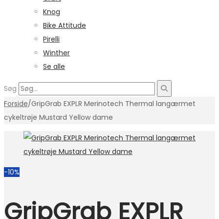
Knog
Bike Attitude
Pirelli
Winther
Se alle
Søg
Forside
/
GripGrab EXPLR Merinotech Thermal langærmet
cykeltrøje Mustard Yellow dame
-10%
GripGrab EXPLR