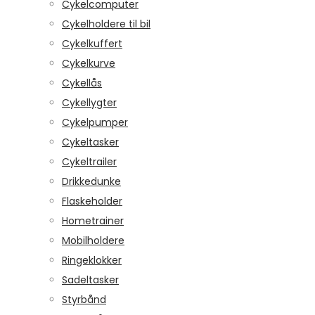
Cykelcomputer
Cykelholdere til bil
Cykelkuffert
Cykelkurve
Cykellås
Cykellygter
Cykelpumper
Cykeltasker
Cykeltrailer
Drikkedunke
Flaskeholder
Hometrainer
Mobilholdere
Ringeklokker
Sadeltasker
Styrbånd