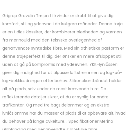
Grigrap Gravelin Trøjen til kvinder er skabt til at give dig
komfort, stil og ydeevne i de køligere måneder. Denne trøje
er en tidløs klassiker, der kombinerer blødheden og varmen
fra merinould med den tekniske overlegenhed af
genanvendte syntetiske fibre. Med sin athletiske pasform er
denne trøjeperfekt til dig, der ønsker en mere afslappet stil
uden at gå på kompromis med ydeevnen. YKK-lynlåssen
giver dig mulighed for at tilpasse luftstrømmen og lag-på-
lag-bekklædningen efter behov. Silikonekantbåndet holder
alt på plads, selv under de mest krævende ture. De
reflekterende detaljer sikrer, at du er synlig for andre
trafikanter. Og med tre bagsidelommer og en ekstra
lynlåslomme har du masser af plads til at opbevare alt, hvad
du behøver på lange cykelture. . Specifikationer:Merino
uldblanding med genanvendte syntetiske fibre