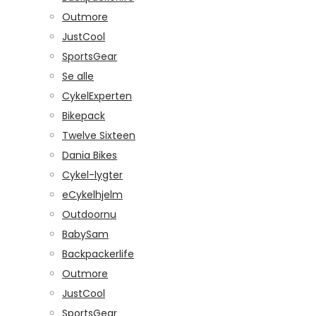
Outmore
JustCool
SportsGear
Se alle
CykelExperten
Bikepack
Twelve Sixteen
Dania Bikes
Cykel-lygter
eCykelhjelm
Outdoornu
BabySam
Backpackerlife
Outmore
JustCool
SportsGear