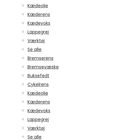
Kædeolie
Kæderens
Kædevoks
Lappegrej
Værktøj
Se alle
Bremserens
Bremsevæske
Buksefedt
Cykelrens
Kædeolie
Kæderens
Kædevoks
Lappegrej
Værktøj
Se alle