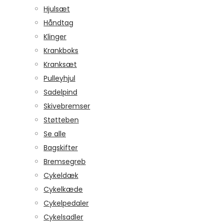
Hjulsæt
Håndtag
Klinger
Krankboks
Kranksæt
Pulleyhjul
Sadelpind
Skivebremser
Støtteben
Se alle
Bagskifter
Bremsegreb
Cykeldæk
Cykelkæde
Cykelpedaler
Cykelsadler