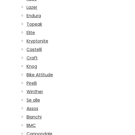
Lazer
Endura
Topeak
Elite
Kryptonite
Castelli
Craft
Knog
Bike Attitude
Pirelli
Winther
Se alle
Assos
Bianchi
BMC
Cannondale