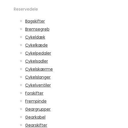
Reservedele
Bagskifter
Bremsegreb
Cykeldæk
Cykelkæde
Cykelpedaler
Cykelsadler
Cykelskærme
Cykelslanger
Cykelventiler
Forskifter
Frempinde
Geargrupper
Gearkabel
Gearskifter