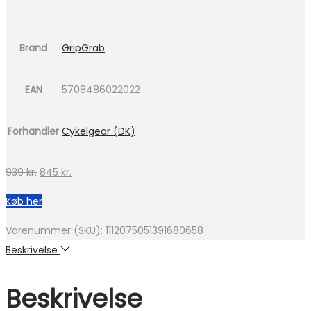
Brand
GripGrab
EAN
5708486022022
Forhandler
Cykelgear (DK)
Den
Den
939
kr.
845
kr.
oprindelige
aktuelle
Køb her
pris
pris
var:
er:
Varenummer (SKU):
1112075051391680658
939 kr..
845 kr..
Beskrivelse
Beskrivelse