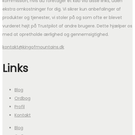
kommission, hvis du foretager et køb via disse links, uden
ekstra omkostninger for dig. Vi sikrer kun anbefalinger af
produkter og tjenester, vi stoler på og som ofte er blevet
vurderet højt på Trustpilot af andre brugere. Dette hjælper os
med at opretholde ærlighed og gennemsigtighed.
kontakt@kingofmountains.dk
Links
Blog
Ordbog
Profil
Kontakt
Blog