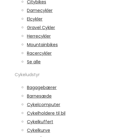
Citybikes
Damecykler
Elcykler
Gravel Cykler
Herrecykler
Mountainbikes
Racercykler
Se alle
Cykeludstyr
Bagagebærer
Barnesæde
Cykelcomputer
Cykelholdere til bil
Cykelkuffert
Cykelkurve