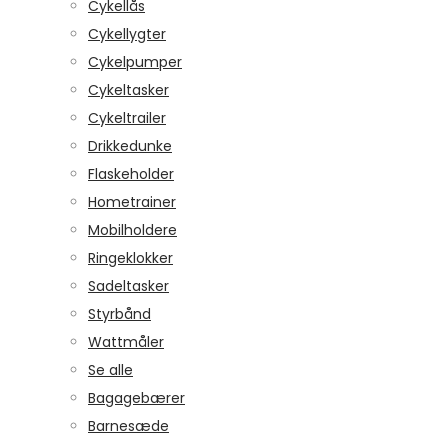
Cykellås
Cykellygter
Cykelpumper
Cykeltasker
Cykeltrailer
Drikkedunke
Flaskeholder
Hometrainer
Mobilholdere
Ringeklokker
Sadeltasker
Styrbånd
Wattmåler
Se alle
Bagagebærer
Barnesæde