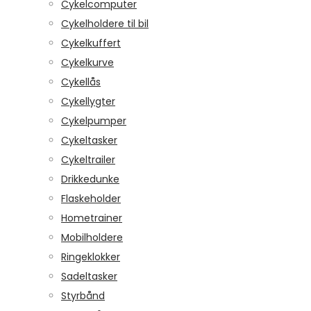
Cykelcomputer
Cykelholdere til bil
Cykelkuffert
Cykelkurve
Cykellås
Cykellygter
Cykelpumper
Cykeltasker
Cykeltrailer
Drikkedunke
Flaskeholder
Hometrainer
Mobilholdere
Ringeklokker
Sadeltasker
Styrbånd