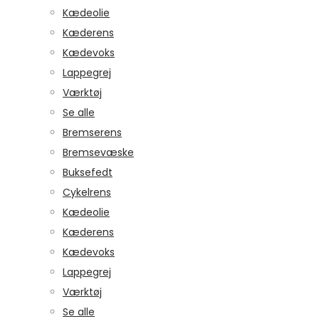
Kædeolie
Kæderens
Kædevoks
Lappegrej
Værktøj
Se alle
Bremserens
Bremsevæske
Buksefedt
Cykelrens
Kædeolie
Kæderens
Kædevoks
Lappegrej
Værktøj
Se alle