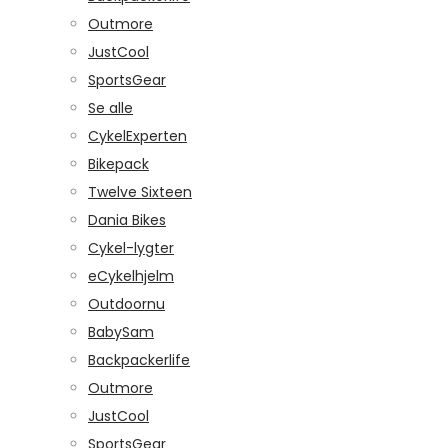
Outmore
JustCool
SportsGear
Se alle
CykelExperten
Bikepack
Twelve Sixteen
Dania Bikes
Cykel-lygter
eCykelhjelm
Outdoornu
BabySam
Backpackerlife
Outmore
JustCool
SportsGear