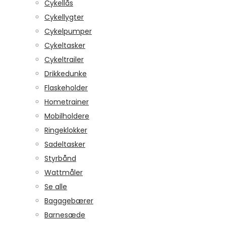
Cykellås
Cykellygter
Cykelpumper
Cykeltasker
Cykeltrailer
Drikkedunke
Flaskeholder
Hometrainer
Mobilholdere
Ringeklokker
Sadeltasker
Styrbånd
Wattmåler
Se alle
Bagagebærer
Barnesæde