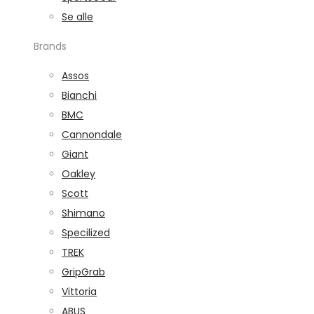
Se alle
Brands
Assos
Bianchi
BMC
Cannondale
Giant
Oakley
Scott
Shimano
Specilized
TREK
GripGrab
Vittoria
ABUS