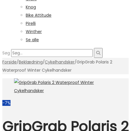
Knog
Bike Attitude
Pirelli
Winther
Se alle
Søg
Forside
/
Beklædning
/
Cykelhandsker
/
GripGrab Polaris 2
Waterproof Winter Cykelhandsker
-7%
GripGrab Polaris 2