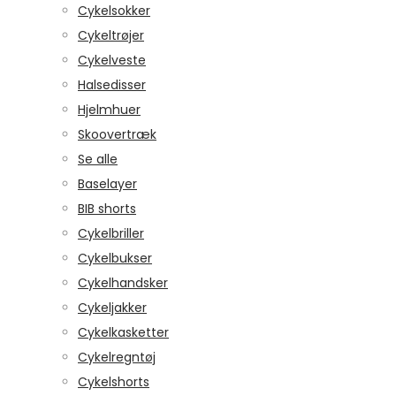
Cykelsokker
Cykeltrøjer
Cykelveste
Halsedisser
Hjelmhuer
Skoovertræk
Se alle
Baselayer
BIB shorts
Cykelbriller
Cykelbukser
Cykelhandsker
Cykeljakker
Cykelkasketter
Cykelregntøj
Cykelshorts