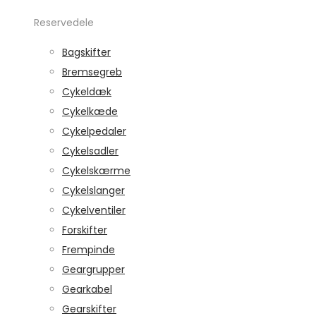
Reservedele
Bagskifter
Bremsegreb
Cykeldæk
Cykelkæde
Cykelpedaler
Cykelsadler
Cykelskærme
Cykelslanger
Cykelventiler
Forskifter
Frempinde
Geargrupper
Gearkabel
Gearskifter