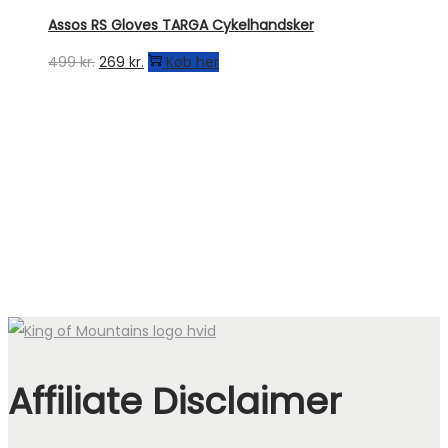
Assos RS Gloves TARGA Cykelhandsker
Den
Den
499
kr.
269
kr.
Køb her
oprindelige
aktuelle
pris
pris
var:
er:
499 kr..
269 kr..
Affiliate Disclaimer