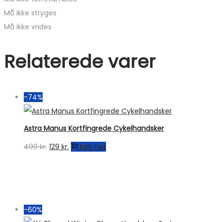
Må ikke stryges
Må ikke vrides
Relaterede varer
-74%
Astra Manus Kortfingrede Cykelhandsker
Den
Den
499
kr.
129
kr.
Køb her
oprindelige
aktuelle
pris
pris
var:
er:
499 kr..
129 kr..
-60%