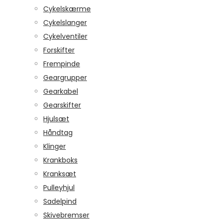
Cykelskærme
Cykelslanger
Cykelventiler
Forskifter
Frempinde
Geargrupper
Gearkabel
Gearskifter
Hjulsæt
Håndtag
Klinger
Krankboks
Kranksæt
Pulleyhjul
Sadelpind
Skivebremser