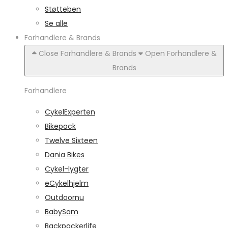
Støtteben
Se alle
Forhandlere & Brands
Close Forhandlere & Brands
Open Forhandlere &
Brands
Forhandlere
CykelExperten
Bikepack
Twelve Sixteen
Dania Bikes
Cykel-lygter
eCykelhjelm
Outdoornu
BabySam
Backpackerlife