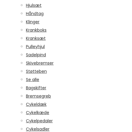
Hjulsæt
Håndtag
Klinger
Krankboks
Kranksæt
Pulleyhjul
Sadelpind
Skivebremser
Støtteben
Se alle
Bagskifter
Bremsegreb
Cykeldæk
Cykelkæde
Cykelpedaler
Cykelsadler