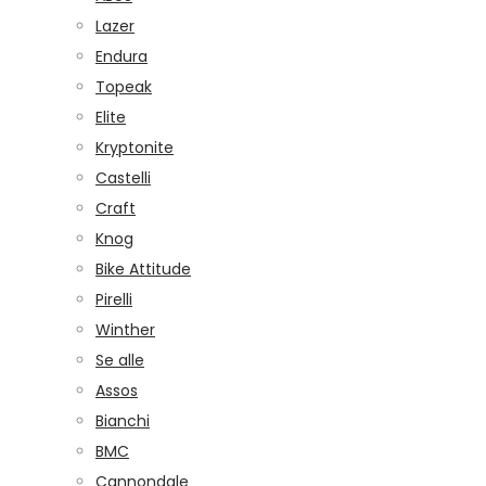
Lazer
Endura
Topeak
Elite
Kryptonite
Castelli
Craft
Knog
Bike Attitude
Pirelli
Winther
Se alle
Assos
Bianchi
BMC
Cannondale