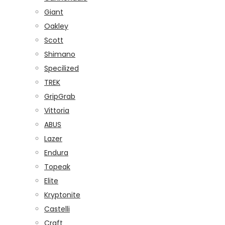
Giant
Oakley
Scott
Shimano
Specilized
TREK
GripGrab
Vittoria
ABUS
Lazer
Endura
Topeak
Elite
Kryptonite
Castelli
Craft