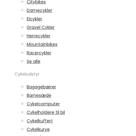
Citybikes
Damecykler
Elcykler
Gravel Cykler
Herrecykler
Mountainbikes
Racercykler
Se alle
Cykeludstyr
Bagagebærer
Barnesæde
Cykelcomputer
Cykelholdere til bil
Cykelkuffert
Cykelkurve