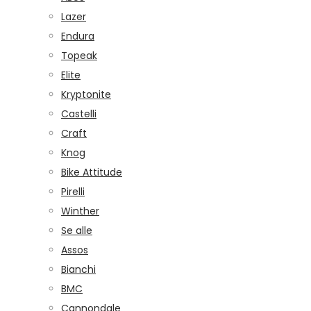
Lazer
Endura
Topeak
Elite
Kryptonite
Castelli
Craft
Knog
Bike Attitude
Pirelli
Winther
Se alle
Assos
Bianchi
BMC
Cannondale