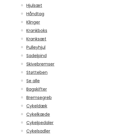
Hjulsæt
Håndtag
Klinger
Krankboks
Kranksæt
Pulleyhjul
Sadelpind
Skivebremser
Støtteben
Se alle
Bagskifter
Bremsegreb
Cykeldæk
Cykelkæde
Cykelpedaler
Cykelsadler