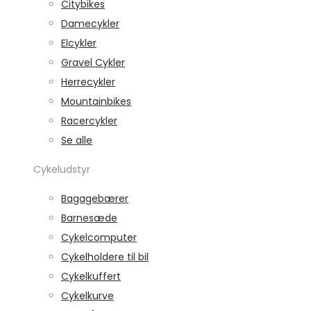
Citybikes
Damecykler
Elcykler
Gravel Cykler
Herrecykler
Mountainbikes
Racercykler
Se alle
Cykeludstyr
Bagagebærer
Barnesæde
Cykelcomputer
Cykelholdere til bil
Cykelkuffert
Cykelkurve