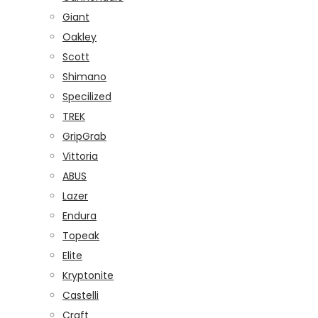
Giant
Oakley
Scott
Shimano
Specilized
TREK
GripGrab
Vittoria
ABUS
Lazer
Endura
Topeak
Elite
Kryptonite
Castelli
Craft