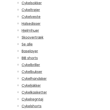
Cykelsokker
Cykeltrøjer
Cykelveste
Halsedisser
Hjelmhuer
Skoovertræk
Se alle
Baselayer
BIB shorts
Cykelbriller
Cykelbukser
Cykelhandsker
Cykeljakker
Cykelkasketter
Cykelregntøj
Cykelshorts