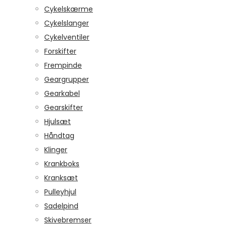
Cykelskærme
Cykelslanger
Cykelventiler
Forskifter
Frempinde
Geargrupper
Gearkabel
Gearskifter
Hjulsæt
Håndtag
Klinger
Krankboks
Kranksæt
Pulleyhjul
Sadelpind
Skivebremser