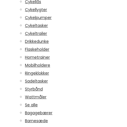
Cykellås
Cykellygter
Cykelpumper
Cykeltasker
Cykeltrailer
Drikkedunke
Flaskeholder
Hometrainer
Mobilholdere
Ringeklokker
Sadeltasker
Styrbånd
Wattmåler
Se alle
Bagagebærer
Barnesæde