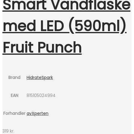
Smart Vandflaske
med LED (590ml)
Fruit Punch
Brand
HidrateSpark
EAN
815105024994
Forhandler
avXperten
319
kr.