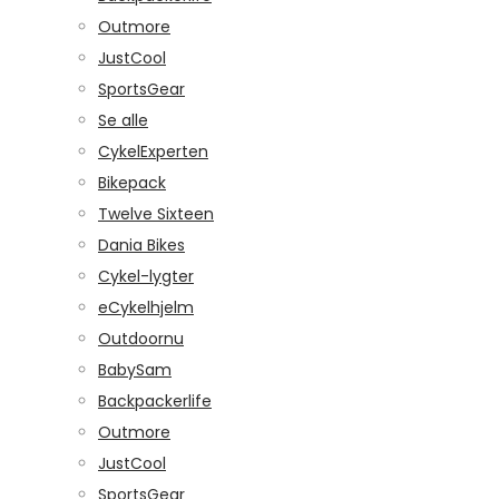
Outmore
JustCool
SportsGear
Se alle
CykelExperten
Bikepack
Twelve Sixteen
Dania Bikes
Cykel-lygter
eCykelhjelm
Outdoornu
BabySam
Backpackerlife
Outmore
JustCool
SportsGear