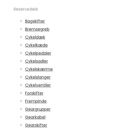
Reservedele
Bagskifter
Bremsegreb
Cykeldæk
Cykelkæde
Cykelpedaler
Cykelsadler
Cykelskærme
Cykelslanger
Cykelventiler
Forskifter
Frempinde
Geargrupper
Gearkabel
Gearskifter