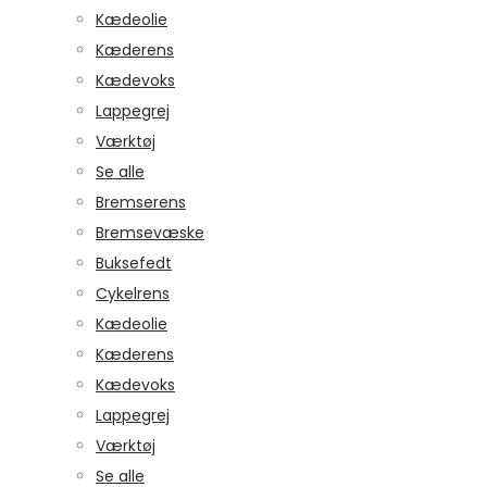
Kædeolie
Kæderens
Kædevoks
Lappegrej
Værktøj
Se alle
Bremserens
Bremsevæske
Buksefedt
Cykelrens
Kædeolie
Kæderens
Kædevoks
Lappegrej
Værktøj
Se alle