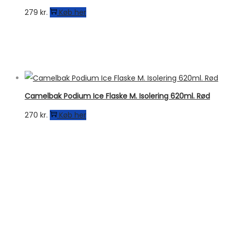
279
kr.
Køb her
Camelbak Podium Ice Flaske M. Isolering 620ml. Rød
270
kr.
Køb her