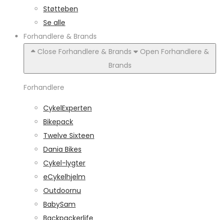
Støtteben
Se alle
Forhandlere & Brands
Close Forhandlere & Brands
Open Forhandlere &
Brands
Forhandlere
CykelExperten
Bikepack
Twelve Sixteen
Dania Bikes
Cykel-lygter
eCykelhjelm
Outdoornu
BabySam
Backpackerlife