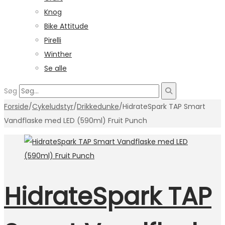
Knog
Bike Attitude
Pirelli
Winther
Se alle
Søg
Forside
/
Cykeludstyr
/
Drikkedunke
/
HidrateSpark TAP Smart
Vandflaske med LED (590ml) Fruit Punch
HidrateSpark TAP