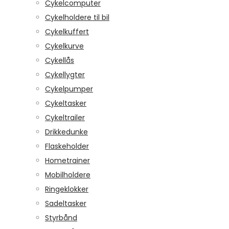
Cykelcomputer
Cykelholdere til bil
Cykelkuffert
Cykelkurve
Cykellås
Cykellygter
Cykelpumper
Cykeltasker
Cykeltrailer
Drikkedunke
Flaskeholder
Hometrainer
Mobilholdere
Ringeklokker
Sadeltasker
Styrbånd