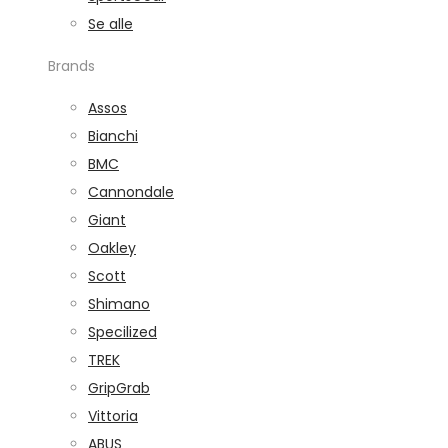
Se alle
Brands
Assos
Bianchi
BMC
Cannondale
Giant
Oakley
Scott
Shimano
Specilized
TREK
GripGrab
Vittoria
ABUS