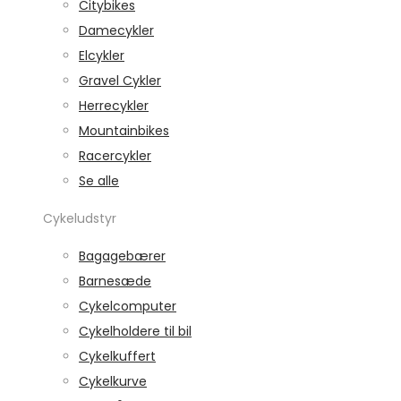
Citybikes
Damecykler
Elcykler
Gravel Cykler
Herrecykler
Mountainbikes
Racercykler
Se alle
Cykeludstyr
Bagagebærer
Barnesæde
Cykelcomputer
Cykelholdere til bil
Cykelkuffert
Cykelkurve