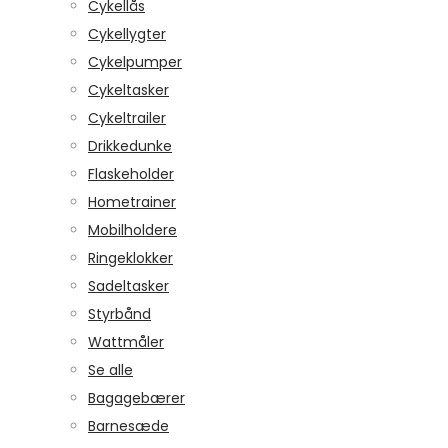
Cykellås
Cykellygter
Cykelpumper
Cykeltasker
Cykeltrailer
Drikkedunke
Flaskeholder
Hometrainer
Mobilholdere
Ringeklokker
Sadeltasker
Styrbånd
Wattmåler
Se alle
Bagagebærer
Barnesæde