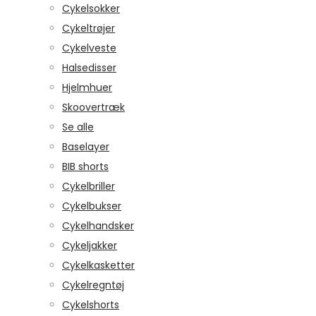
Cykelsokker
Cykeltrøjer
Cykelveste
Halsedisser
Hjelmhuer
Skoovertræk
Se alle
Baselayer
BIB shorts
Cykelbriller
Cykelbukser
Cykelhandsker
Cykeljakker
Cykelkasketter
Cykelregntøj
Cykelshorts