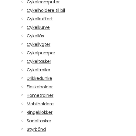
Cykelcomputer
Cykelholdere til bil
Cykelkuffert
Cykelkurve
Cykellås
Cykellygter
Cykelpumper
Cykeltasker
Cykeltrailer
Drikkedunke
Flaskeholder
Hometrainer
Mobilholdere
Ringeklokker
Sadeltasker
Styrbånd