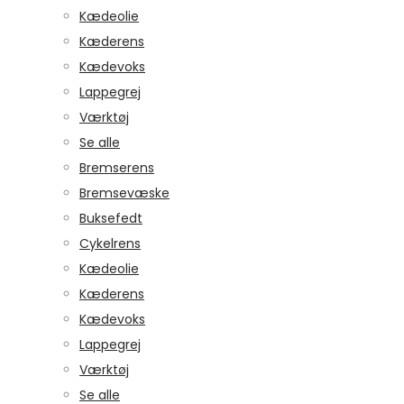
Kædeolie
Kæderens
Kædevoks
Lappegrej
Værktøj
Se alle
Bremserens
Bremsevæske
Buksefedt
Cykelrens
Kædeolie
Kæderens
Kædevoks
Lappegrej
Værktøj
Se alle