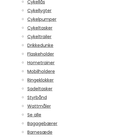
Cykellås
Cykellygter
Cykelpumper
Cykeltasker
Cykeltrailer
Drikkedunke
Flaskeholder
Hometrainer
Mobilholdere
Ringeklokker
Sadeltasker
Styrbånd
Wattmåler
Se alle
Bagagebærer
Barnesæde