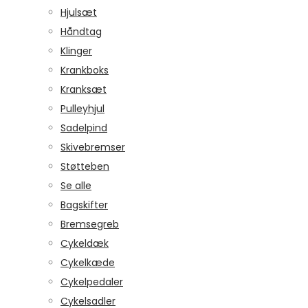
Hjulsæt
Håndtag
Klinger
Krankboks
Kranksæt
Pulleyhjul
Sadelpind
Skivebremser
Støtteben
Se alle
Bagskifter
Bremsegreb
Cykeldæk
Cykelkæde
Cykelpedaler
Cykelsadler