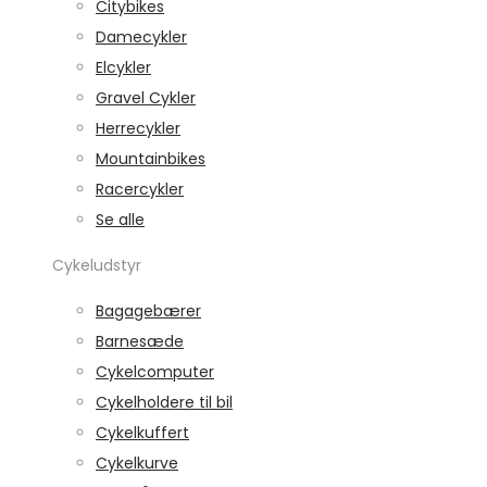
Citybikes
Damecykler
Elcykler
Gravel Cykler
Herrecykler
Mountainbikes
Racercykler
Se alle
Cykeludstyr
Bagagebærer
Barnesæde
Cykelcomputer
Cykelholdere til bil
Cykelkuffert
Cykelkurve