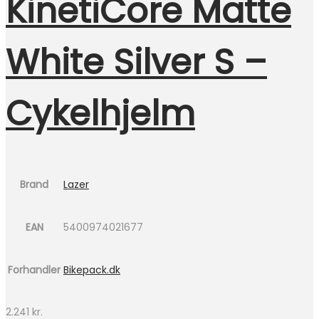
KinetiCore Matte
White Silver S –
Cykelhjelm
Brand
Lazer
EAN
5400974021677
Forhandler
Bikepack.dk
2.241
kr.