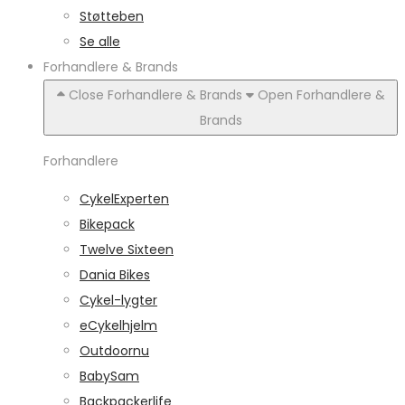
Støtteben
Se alle
Forhandlere & Brands
Close Forhandlere & Brands
Open Forhandlere &
Brands
Forhandlere
CykelExperten
Bikepack
Twelve Sixteen
Dania Bikes
Cykel-lygter
eCykelhjelm
Outdoornu
BabySam
Backpackerlife