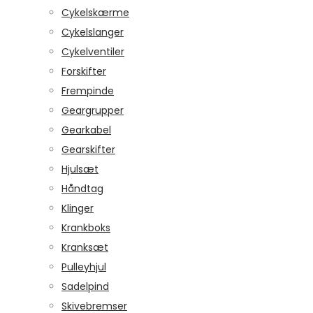
Cykelskærme
Cykelslanger
Cykelventiler
Forskifter
Frempinde
Geargrupper
Gearkabel
Gearskifter
Hjulsæt
Håndtag
Klinger
Krankboks
Kranksæt
Pulleyhjul
Sadelpind
Skivebremser