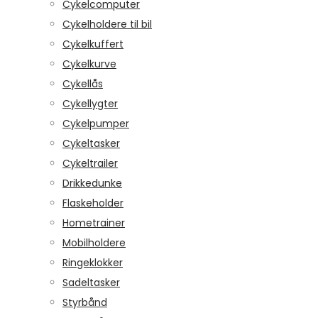
Cykelcomputer
Cykelholdere til bil
Cykelkuffert
Cykelkurve
Cykellås
Cykellygter
Cykelpumper
Cykeltasker
Cykeltrailer
Drikkedunke
Flaskeholder
Hometrainer
Mobilholdere
Ringeklokker
Sadeltasker
Styrbånd