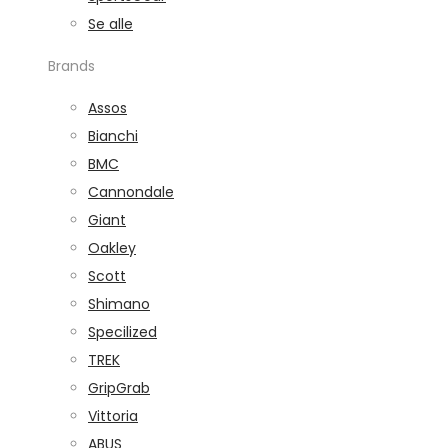
Se alle
Brands
Assos
Bianchi
BMC
Cannondale
Giant
Oakley
Scott
Shimano
Specilized
TREK
GripGrab
Vittoria
ABUS