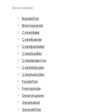
Reservedele
Bagskifter
Bremsegreb
Cykeldæk
Cykelkæde
Cykelpedaler
Cykelsadler
Cykelskærme
Cykelslanger
Cykelventiler
Forskifter
Frempinde
Geargrupper
Gearkabel
Gearskifter