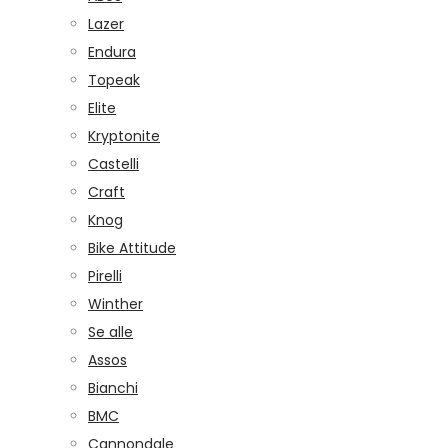
Lazer
Endura
Topeak
Elite
Kryptonite
Castelli
Craft
Knog
Bike Attitude
Pirelli
Winther
Se alle
Assos
Bianchi
BMC
Cannondale