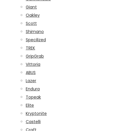
Giant
Oakley
Scott
Shimano
Specilized
TREK
GripGrab
Vittoria
ABUS
Lazer
Endura
Topeak
Elite
Kryptonite
Castelli
Craft