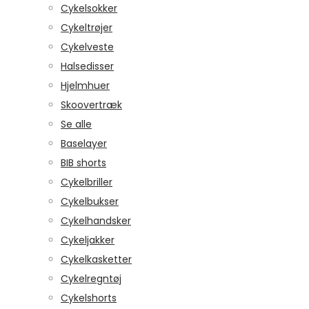
Cykelsokker
Cykeltrøjer
Cykelveste
Halsedisser
Hjelmhuer
Skoovertræk
Se alle
Baselayer
BIB shorts
Cykelbriller
Cykelbukser
Cykelhandsker
Cykeljakker
Cykelkasketter
Cykelregntøj
Cykelshorts