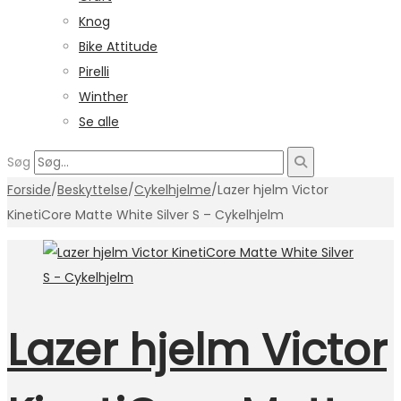
Knog
Bike Attitude
Pirelli
Winther
Se alle
Søg
Forside
/
Beskyttelse
/
Cykelhjelme
/
Lazer hjelm Victor
KinetiCore Matte White Silver S – Cykelhjelm
Lazer hjelm Victor