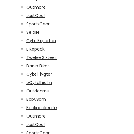
Outmore
JustCool
SportsGear
Se alle
CykelExperten
Bikepack
Twelve Sixteen
Dania Bikes
Cykel-lygter
eCykelhjelm
Outdoornu
BabySam
Backpackerlife
Outmore
JustCool
SportsGear