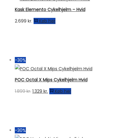
Kask Elemento Cykelhjelm – Hvid
2.699
kr.
Køb her
-30%
POC Octal X Mips Cykelhjelm Hvid
Den
Den
1.899
kr.
1.329
kr.
Køb her
oprindelige
aktuelle
pris
pris
var:
er:
1.899 kr..
1.329 kr..
-30%