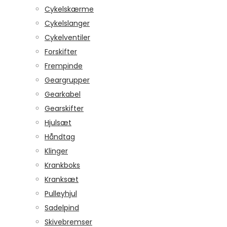
Cykelskærme
Cykelslanger
Cykelventiler
Forskifter
Frempinde
Geargrupper
Gearkabel
Gearskifter
Hjulsæt
Håndtag
Klinger
Krankboks
Kranksæt
Pulleyhjul
Sadelpind
Skivebremser