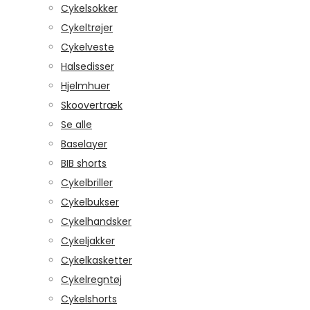
Cykelsokker
Cykeltrøjer
Cykelveste
Halsedisser
Hjelmhuer
Skoovertræk
Se alle
Baselayer
BIB shorts
Cykelbriller
Cykelbukser
Cykelhandsker
Cykeljakker
Cykelkasketter
Cykelregntøj
Cykelshorts