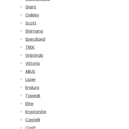
Giant
Oakley
Scott
Shimano
Specilized
TREK
GripGrab
Vittoria
ABUS
Lazer
Endura
Topeak
Elite
Kryptonite
Castelli
Craft