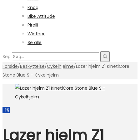
Knog
Bike Attitude
Pirelli
Winther
Se alle
Søg
Forside
/
Beskyttelse
/
Cykelhjelme
/
Lazer hjelm Z1 KinetiCore
Stone Blue S – Cykelhjelm
-1%
Lazer hjelm Z1