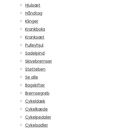
Hjulsæt
Håndtag
Klinger
Krankboks
Kranksæt
Pulleyhjul
Sadelpind
Skivebremser
Støtteben
Se alle
Bagskifter
Bremsegreb
Cykeldæk
Cykelkæde
Cykelpedaler
Cykelsadler