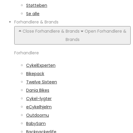
Støtteben
Se alle
Forhandlere & Brands
Close Forhandlere & Brands
Open Forhandlere &
Brands
Forhandlere
CykelExperten
Bikepack
Twelve Sixteen
Dania Bikes
Cykel-lygter
eCykelhjelm
Outdoornu
BabySam
Backpackerlife