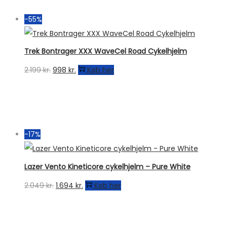
-55%
Trek Bontrager XXX WaveCel Road Cykelhjelm
Den
Den
2.199
kr.
998
kr.
Køb her
oprindelige
aktuelle
pris
pris
var:
er:
2.199 kr..
998 kr..
-17%
Lazer Vento Kineticore cykelhjelm – Pure White
Den
Den
2.049
kr.
1.694
kr.
Køb her
oprindelige
aktuelle
pris
pris