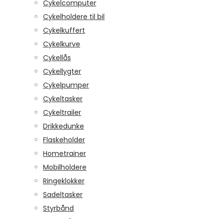
Cykelcomputer
Cykelholdere til bil
Cykelkuffert
Cykelkurve
Cykellås
Cykellygter
Cykelpumper
Cykeltasker
Cykeltrailer
Drikkedunke
Flaskeholder
Hometrainer
Mobilholdere
Ringeklokker
Sadeltasker
Styrbånd