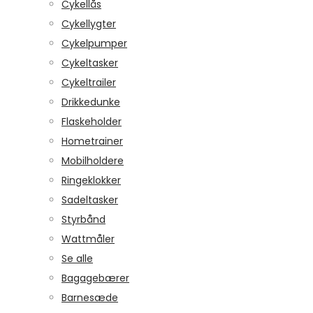
Cykellås
Cykellygter
Cykelpumper
Cykeltasker
Cykeltrailer
Drikkedunke
Flaskeholder
Hometrainer
Mobilholdere
Ringeklokker
Sadeltasker
Styrbånd
Wattmåler
Se alle
Bagagebærer
Barnesæde