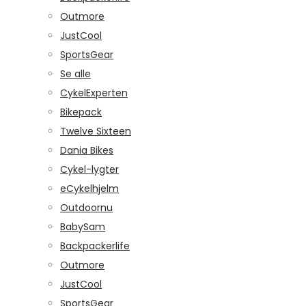
Outmore
JustCool
SportsGear
Se alle
CykelExperten
Bikepack
Twelve Sixteen
Dania Bikes
Cykel-lygter
eCykelhjelm
Outdoornu
BabySam
Backpackerlife
Outmore
JustCool
SportsGear