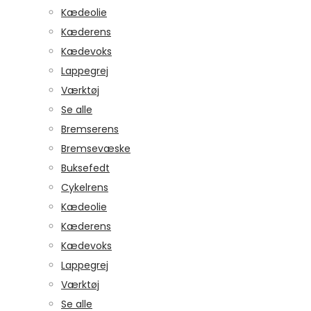
Kædeolie
Kæderens
Kædevoks
Lappegrej
Værktøj
Se alle
Bremserens
Bremsevæske
Buksefedt
Cykelrens
Kædeolie
Kæderens
Kædevoks
Lappegrej
Værktøj
Se alle