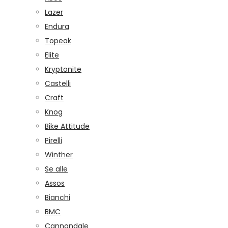
Lazer
Endura
Topeak
Elite
Kryptonite
Castelli
Craft
Knog
Bike Attitude
Pirelli
Winther
Se alle
Assos
Bianchi
BMC
Cannondale