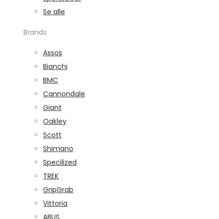
Se alle
Brands
Assos
Bianchi
BMC
Cannondale
Giant
Oakley
Scott
Shimano
Specilized
TREK
GripGrab
Vittoria
ABUS