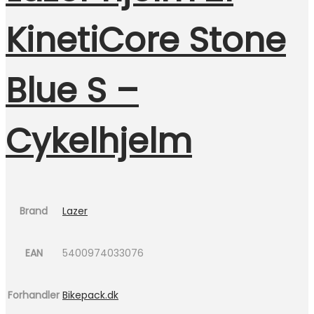
KinetiCore Stone
Blue S –
Cykelhjelm
Brand
Lazer
EAN
5400974033076
Forhandler
Bikepack.dk