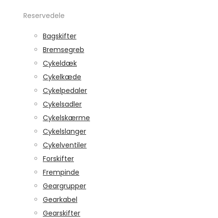
Reservedele
Bagskifter
Bremsegreb
Cykeldæk
Cykelkæde
Cykelpedaler
Cykelsadler
Cykelskærme
Cykelslanger
Cykelventiler
Forskifter
Frempinde
Geargrupper
Gearkabel
Gearskifter