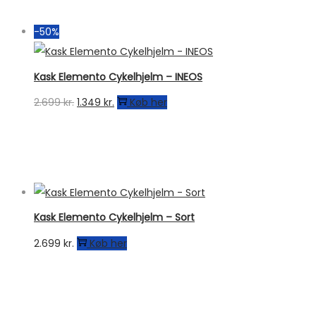
var:
er:
2.049 kr..
1.694 kr..
-50%
Kask Elemento Cykelhjelm – INEOS
Den
Den
2.699
kr.
1.349
kr.
Køb her
oprindelige
aktuelle
pris
pris
var:
er:
2.699 kr..
1.349 kr..
Kask Elemento Cykelhjelm – Sort
2.699
kr.
Køb her