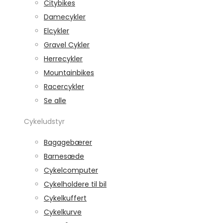
Citybikes
Damecykler
Elcykler
Gravel Cykler
Herrecykler
Mountainbikes
Racercykler
Se alle
Cykeludstyr
Bagagebærer
Barnesæde
Cykelcomputer
Cykelholdere til bil
Cykelkuffert
Cykelkurve