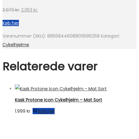
Den
Den
2.073
kr.
2.053
kr.
oprindelige
aktuelle
Køb her
pris
pris
var:
er:
Varenummer (SKU):
8856844608809586258
Kategori:
2.073 kr..
2.053 kr..
Cykelhjelme
Relaterede varer
Kask Protone Icon Cykelhjelm – Mat Sort
1.999
kr.
Køb her