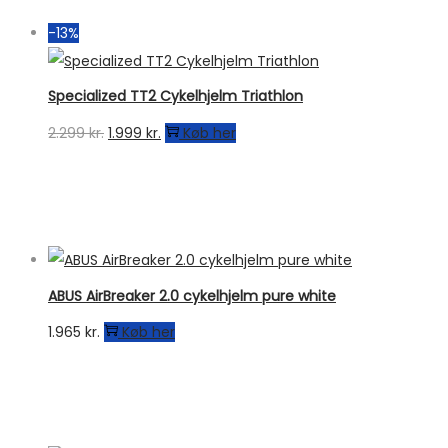
-13%
Specialized TT2 Cykelhjelm Triathlon
Den
Den
2.299
kr.
1.999
kr.
Køb her
oprindelige
aktuelle
pris
pris
var:
er:
2.299 kr..
1.999 kr..
ABUS AirBreaker 2.0 cykelhjelm pure white
1.965
kr.
Køb her