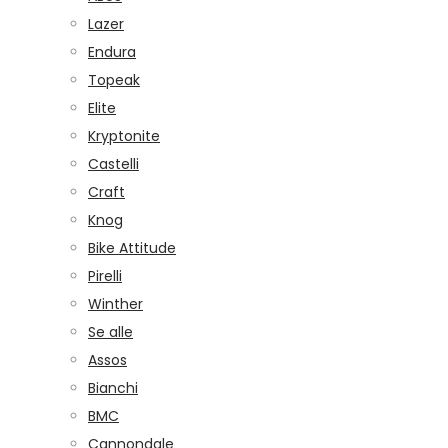
Lazer
Endura
Topeak
Elite
Kryptonite
Castelli
Craft
Knog
Bike Attitude
Pirelli
Winther
Se alle
Assos
Bianchi
BMC
Cannondale