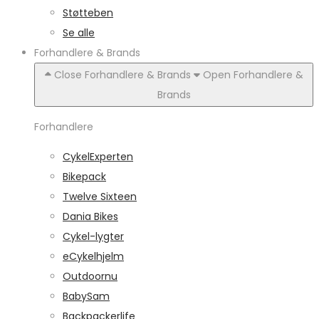
Støtteben
Se alle
Forhandlere & Brands
Close Forhandlere & Brands
Open Forhandlere &
Brands
Forhandlere
CykelExperten
Bikepack
Twelve Sixteen
Dania Bikes
Cykel-lygter
eCykelhjelm
Outdoornu
BabySam
Backpackerlife