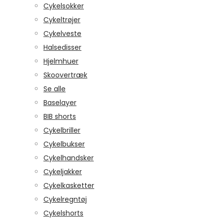
Cykelsokker
Cykeltrøjer
Cykelveste
Halsedisser
Hjelmhuer
Skoovertræk
Se alle
Baselayer
BIB shorts
Cykelbriller
Cykelbukser
Cykelhandsker
Cykeljakker
Cykelkasketter
Cykelregntøj
Cykelshorts