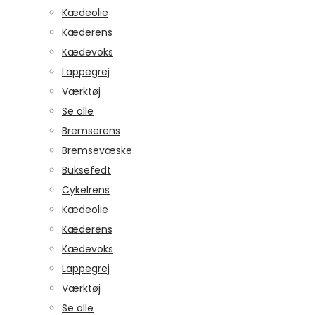
Kædeolie
Kæderens
Kædevoks
Lappegrej
Værktøj
Se alle
Bremserens
Bremsevæske
Buksefedt
Cykelrens
Kædeolie
Kæderens
Kædevoks
Lappegrej
Værktøj
Se alle