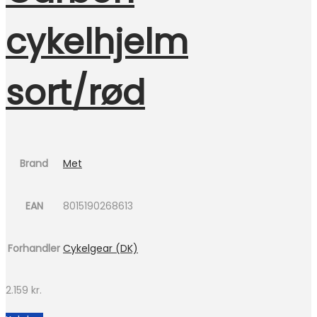
cykelhjelm
sort/rød
Brand
Met
EAN
8015190268613
Forhandler
Cykelgear (DK)
2.159
kr.