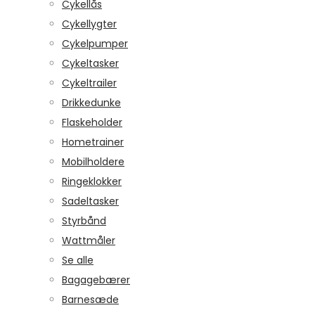
Cykellås
Cykellygter
Cykelpumper
Cykeltasker
Cykeltrailer
Drikkedunke
Flaskeholder
Hometrainer
Mobilholdere
Ringeklokker
Sadeltasker
Styrbånd
Wattmåler
Se alle
Bagagebærer
Barnesæde