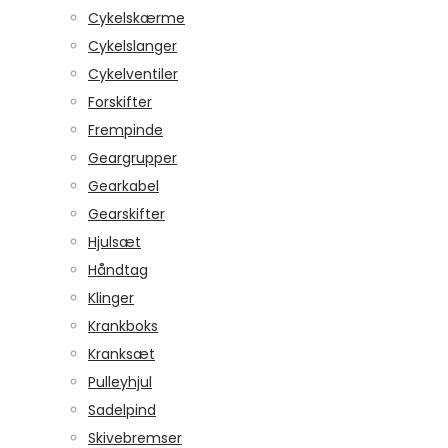
Cykelskærme
Cykelslanger
Cykelventiler
Forskifter
Frempinde
Geargrupper
Gearkabel
Gearskifter
Hjulsæt
Håndtag
Klinger
Krankboks
Kranksæt
Pulleyhjul
Sadelpind
Skivebremser