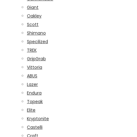
Giant
Oakley
Scott
Shimano
Specilized
TREK
GripGrab
Vittoria
ABUS
Lazer
Endura
Topeak
Elite
Kryptonite
Castelli
Craft