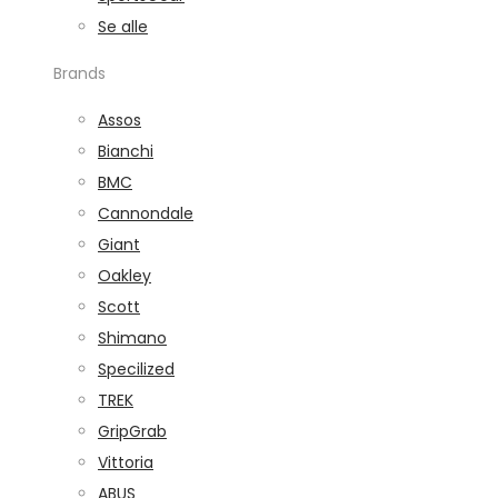
Se alle
Brands
Assos
Bianchi
BMC
Cannondale
Giant
Oakley
Scott
Shimano
Specilized
TREK
GripGrab
Vittoria
ABUS