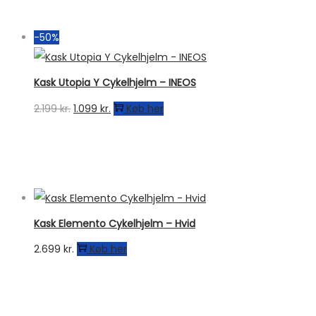
-50%
Kask Utopia Y Cykelhjelm – INEOS
Den
Den
2.199
kr.
1.099
kr.
Køb her
oprindelige
aktuelle
pris
pris
var:
er:
2.199 kr..
1.099 kr..
Kask Elemento Cykelhjelm – Hvid
2.699
kr.
Køb her