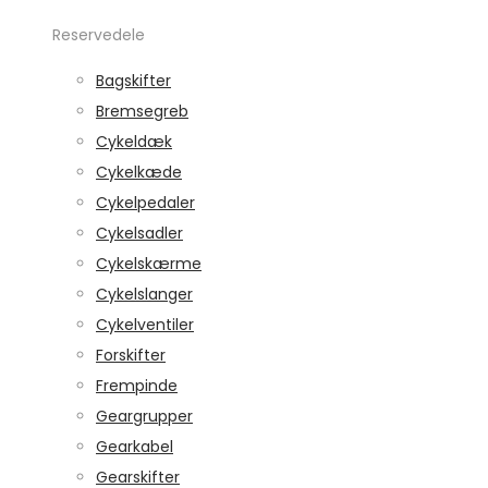
Reservedele
Bagskifter
Bremsegreb
Cykeldæk
Cykelkæde
Cykelpedaler
Cykelsadler
Cykelskærme
Cykelslanger
Cykelventiler
Forskifter
Frempinde
Geargrupper
Gearkabel
Gearskifter