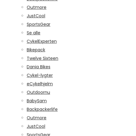
Outmore
JustCool
SportsGear
Se alle
CykelExperten
Bikepack
Twelve Sixteen
Dania Bikes
Cykel-lygter
eCykelhjelm
Outdoornu
BabySam
Backpackerlife
Outmore
JustCool
SportsGear