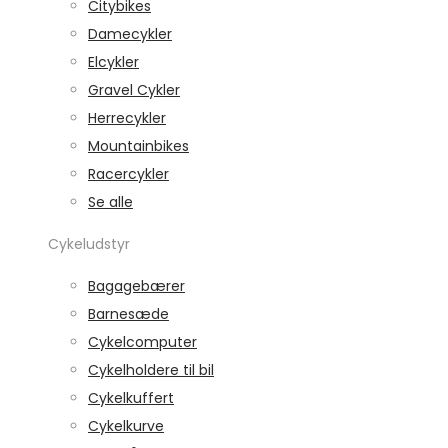
Citybikes
Damecykler
Elcykler
Gravel Cykler
Herrecykler
Mountainbikes
Racercykler
Se alle
Cykeludstyr
Bagagebærer
Barnesæde
Cykelcomputer
Cykelholdere til bil
Cykelkuffert
Cykelkurve