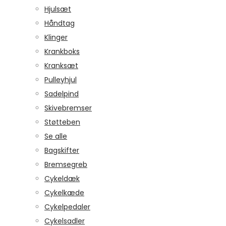
Hjulsæt
Håndtag
Klinger
Krankboks
Kranksæt
Pulleyhjul
Sadelpind
Skivebremser
Støtteben
Se alle
Bagskifter
Bremsegreb
Cykeldæk
Cykelkæde
Cykelpedaler
Cykelsadler