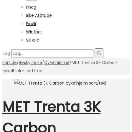
Knog
Bike Attitude
Pirelli
Winther
Se alle
Søg
Forside
/
Beskyttelse
/
Cykelhjelme
/
MET Trenta 3K Carbon
cykelhjelm sort/rød
MET Trenta 3K
Carbon