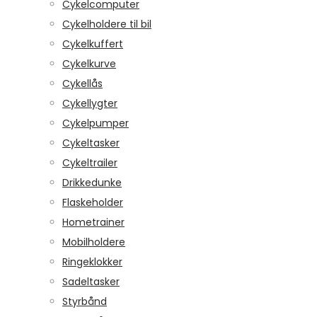
Cykelcomputer
Cykelholdere til bil
Cykelkuffert
Cykelkurve
Cykellås
Cykellygter
Cykelpumper
Cykeltasker
Cykeltrailer
Drikkedunke
Flaskeholder
Hometrainer
Mobilholdere
Ringeklokker
Sadeltasker
Styrbånd