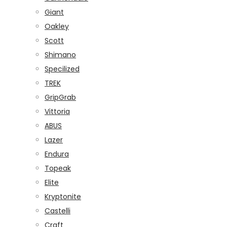
Giant
Oakley
Scott
Shimano
Specilized
TREK
GripGrab
Vittoria
ABUS
Lazer
Endura
Topeak
Elite
Kryptonite
Castelli
Craft