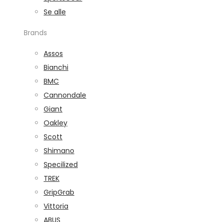
Se alle
Brands
Assos
Bianchi
BMC
Cannondale
Giant
Oakley
Scott
Shimano
Specilized
TREK
GripGrab
Vittoria
ABUS