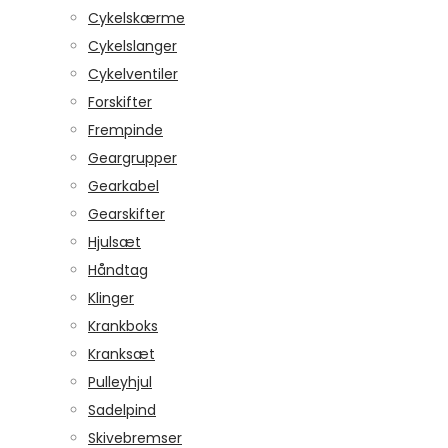
Cykelskærme
Cykelslanger
Cykelventiler
Forskifter
Frempinde
Geargrupper
Gearkabel
Gearskifter
Hjulsæt
Håndtag
Klinger
Krankboks
Kranksæt
Pulleyhjul
Sadelpind
Skivebremser