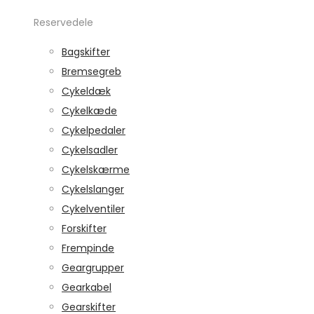
Reservedele
Bagskifter
Bremsegreb
Cykeldæk
Cykelkæde
Cykelpedaler
Cykelsadler
Cykelskærme
Cykelslanger
Cykelventiler
Forskifter
Frempinde
Geargrupper
Gearkabel
Gearskifter