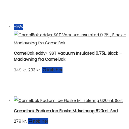
-16%
CamelBak eddy+ SST Vacuum Insulated 0,75L, Black –
Madlavning fra CamelBak
Den
Den
349
kr.
293
kr.
Køb her
oprindelige
aktuelle
pris
pris
var:
er:
349 kr..
293 kr..
Camelbak Podium Ice Flaske M. Isolering 620ml. Sort
279
kr.
Køb her