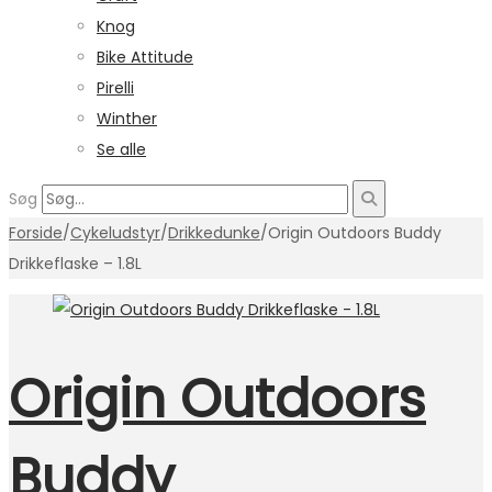
Knog
Bike Attitude
Pirelli
Winther
Se alle
Søg
Forside
/
Cykeludstyr
/
Drikkedunke
/
Origin Outdoors Buddy
Drikkeflaske – 1.8L
Origin Outdoors
Buddy