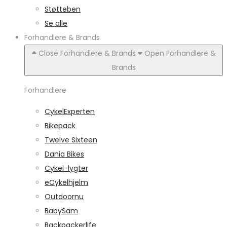
Støtteben
Se alle
Forhandlere & Brands
Close Forhandlere & Brands
Open Forhandlere &
Brands
Forhandlere
CykelExperten
Bikepack
Twelve Sixteen
Dania Bikes
Cykel-lygter
eCykelhjelm
Outdoornu
BabySam
Backpackerlife