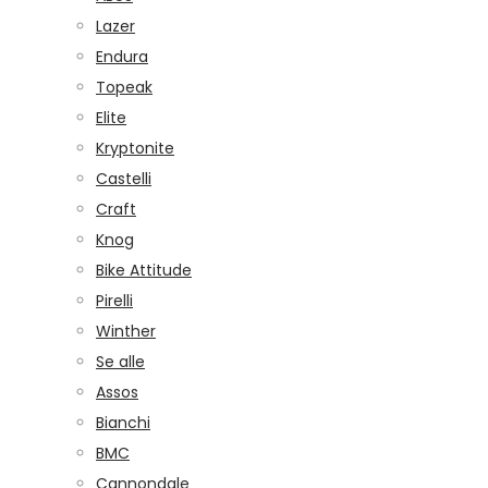
Lazer
Endura
Topeak
Elite
Kryptonite
Castelli
Craft
Knog
Bike Attitude
Pirelli
Winther
Se alle
Assos
Bianchi
BMC
Cannondale