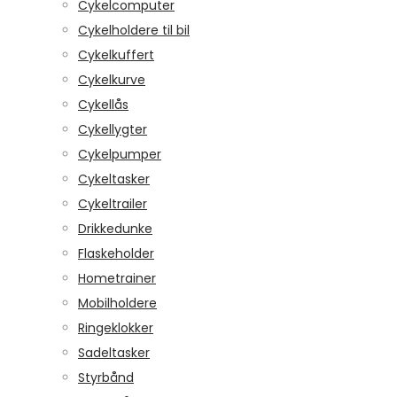
Cykelcomputer
Cykelholdere til bil
Cykelkuffert
Cykelkurve
Cykellås
Cykellygter
Cykelpumper
Cykeltasker
Cykeltrailer
Drikkedunke
Flaskeholder
Hometrainer
Mobilholdere
Ringeklokker
Sadeltasker
Styrbånd