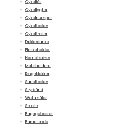
Cykellås
Cykellygter
Cykelpumper
Cykeltasker
Cykeltrailer
Drikkedunke
Flaskeholder
Hometrainer
Mobilholdere
Ringeklokker
Sadeltasker
Styrbånd
Wattmåler
Se alle
Bagagebærer
Barnesæde