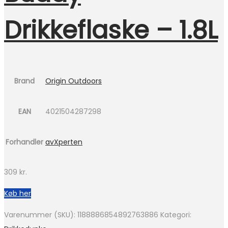
Drikkeflaske – 1.8L
Brand
Origin Outdoors
EAN
4021504287298
Forhandler
avXperten
309
kr.
Køb her
Varenummer (SKU):
1188886854892763886
Kategori: