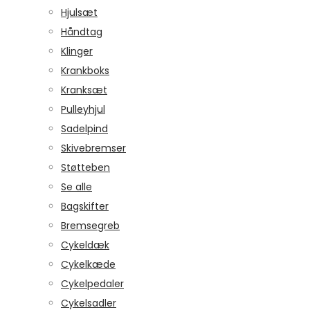
Hjulsæt
Håndtag
Klinger
Krankboks
Kranksæt
Pulleyhjul
Sadelpind
Skivebremser
Støtteben
Se alle
Bagskifter
Bremsegreb
Cykeldæk
Cykelkæde
Cykelpedaler
Cykelsadler