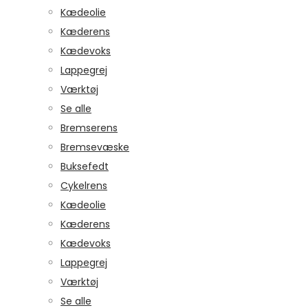
Kædeolie
Kæderens
Kædevoks
Lappegrej
Værktøj
Se alle
Bremserens
Bremsevæske
Buksefedt
Cykelrens
Kædeolie
Kæderens
Kædevoks
Lappegrej
Værktøj
Se alle