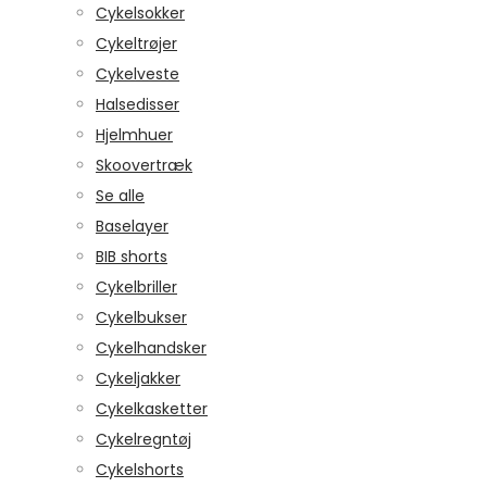
Cykelsokker
Cykeltrøjer
Cykelveste
Halsedisser
Hjelmhuer
Skoovertræk
Se alle
Baselayer
BIB shorts
Cykelbriller
Cykelbukser
Cykelhandsker
Cykeljakker
Cykelkasketter
Cykelregntøj
Cykelshorts