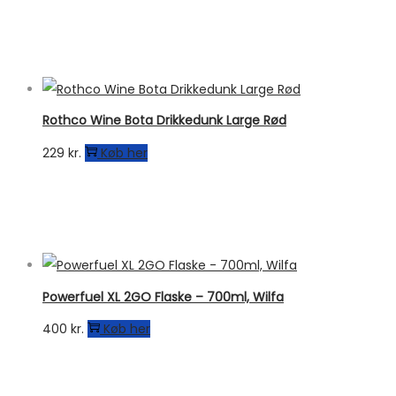
Rothco Wine Bota Drikkedunk Large Rød
229
kr.
Køb her
Powerfuel XL 2GO Flaske – 700ml, Wilfa
400
kr.
Køb her