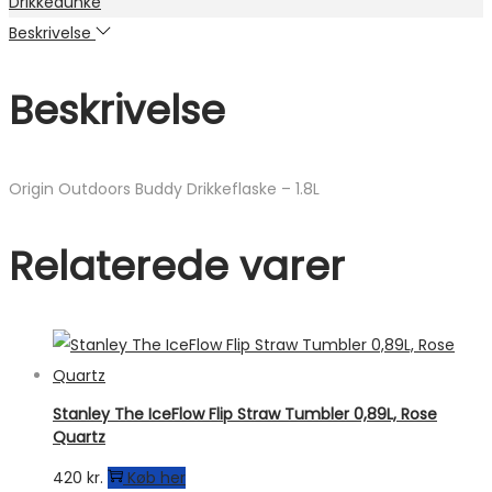
Drikkedunke
Beskrivelse
Beskrivelse
Origin Outdoors Buddy Drikkeflaske – 1.8L
Relaterede varer
Stanley The IceFlow Flip Straw Tumbler 0,89L, Rose
Quartz
420
kr.
Køb her