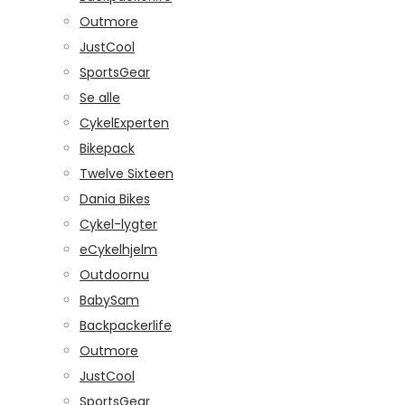
Outmore
JustCool
SportsGear
Se alle
CykelExperten
Bikepack
Twelve Sixteen
Dania Bikes
Cykel-lygter
eCykelhjelm
Outdoornu
BabySam
Backpackerlife
Outmore
JustCool
SportsGear