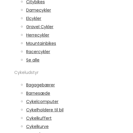
Citybikes
Damecykler
Elcykler
Gravel Cykler
Herrecykler
Mountainbikes
Racercykler
Se alle
Cykeludstyr
Bagagebærer
Barnesæde
Cykelcomputer
Cykelholdere til bil
Cykelkuffert
Cykelkurve