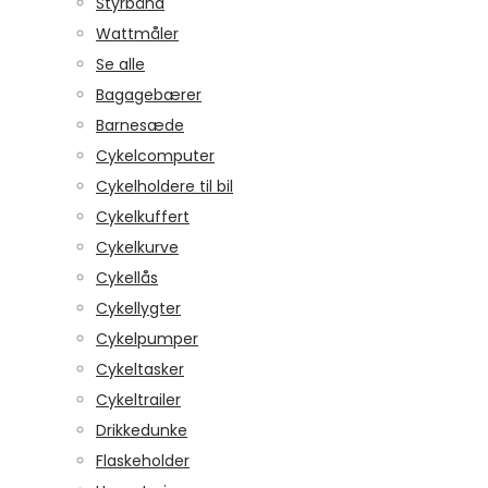
Styrbånd
Wattmåler
Se alle
Bagagebærer
Barnesæde
Cykelcomputer
Cykelholdere til bil
Cykelkuffert
Cykelkurve
Cykellås
Cykellygter
Cykelpumper
Cykeltasker
Cykeltrailer
Drikkedunke
Flaskeholder