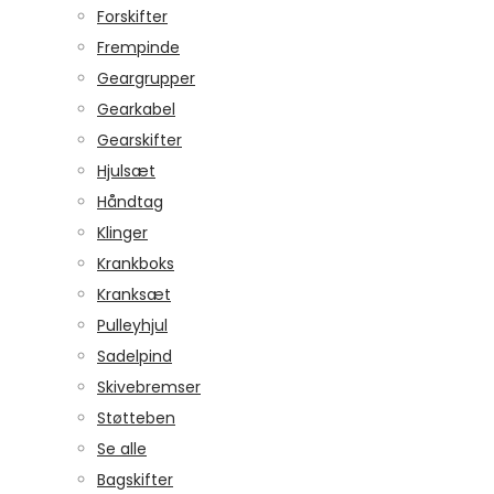
Forskifter
Frempinde
Geargrupper
Gearkabel
Gearskifter
Hjulsæt
Håndtag
Klinger
Krankboks
Kranksæt
Pulleyhjul
Sadelpind
Skivebremser
Støtteben
Se alle
Bagskifter