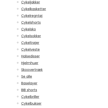
Cykeljakker
Cykelkasketter
Cykelregntøj
Cykelshorts
Cykelsko
Cykelsokker
Cykeltrøjer
Cykelveste
Halsedisser
Hjelmhuer
Skoovertræk
Se alle
Baselayer
BIB shorts
Cykelbriller
Cykelbukser