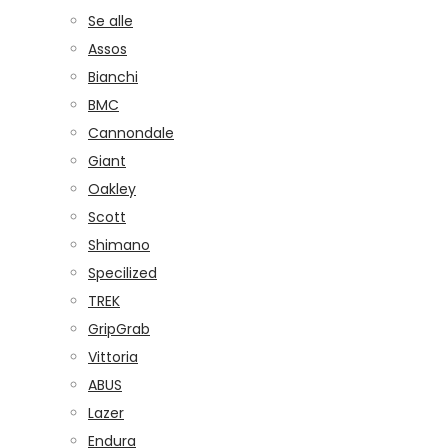
Se alle
Assos
Bianchi
BMC
Cannondale
Giant
Oakley
Scott
Shimano
Specilized
TREK
GripGrab
Vittoria
ABUS
Lazer
Endura