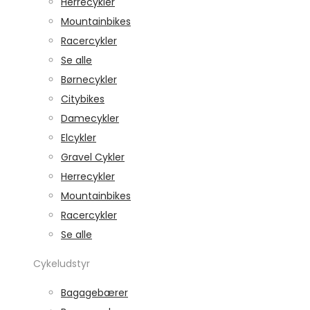
Herrecykler
Mountainbikes
Racercykler
Se alle
Børnecykler
Citybikes
Damecykler
Elcykler
Gravel Cykler
Herrecykler
Mountainbikes
Racercykler
Se alle
Cykeludstyr
Bagagebærer