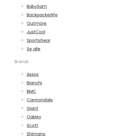
BabySam
Backpackerlife
Outmore
JustCool
SportsGear
Se alle
Brands
Assos
Bianchi
BMC
Cannondale
Giant
Oakley
Scott
Shimano