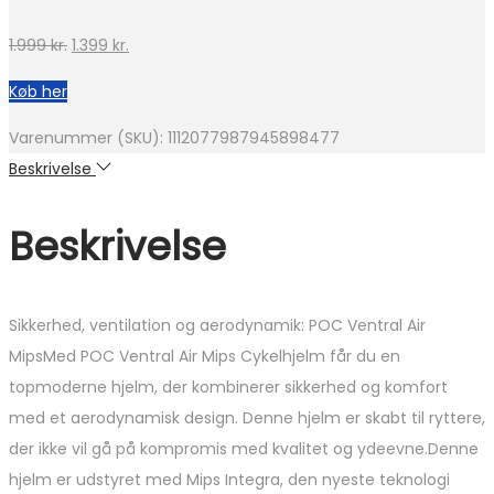
Den
Den
1.999
kr.
1.399
kr.
oprindelige
aktuelle
Køb her
pris
pris
var:
er:
Varenummer (SKU):
1112077987945898477
1.999 kr..
1.399 kr..
Beskrivelse
Beskrivelse
Sikkerhed, ventilation og aerodynamik: POC Ventral Air
MipsMed POC Ventral Air Mips Cykelhjelm får du en
topmoderne hjelm, der kombinerer sikkerhed og komfort
med et aerodynamisk design. Denne hjelm er skabt til ryttere,
der ikke vil gå på kompromis med kvalitet og ydeevne.Denne
hjelm er udstyret med Mips Integra, den nyeste teknologi