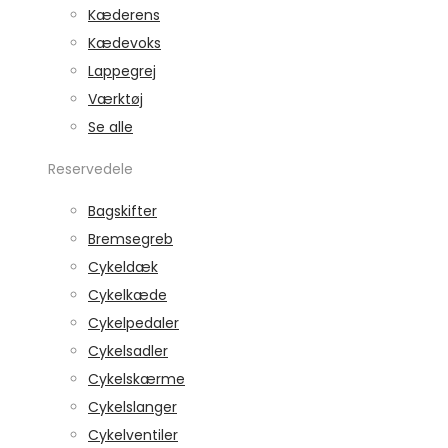
Kæderens
Kædevoks
Lappegrej
Værktøj
Se alle
Reservedele
Bagskifter
Bremsegreb
Cykeldæk
Cykelkæde
Cykelpedaler
Cykelsadler
Cykelskærme
Cykelslanger
Cykelventiler