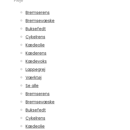
Pleje
Bremserens
Bremsevæske
Buksefedt
Cykelrens
Kædeolie
Kæderens
Kædevoks
Lappegrej
Værktøj
Se alle
Bremserens
Bremsevæske
Buksefedt
Cykelrens
Kædeolie