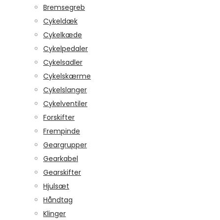
Bremsegreb
Cykeldæk
Cykelkæde
Cykelpedaler
Cykelsadler
Cykelskærme
Cykelslanger
Cykelventiler
Forskifter
Frempinde
Geargrupper
Gearkabel
Gearskifter
Hjulsæt
Håndtag
Klinger