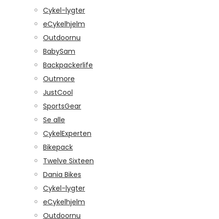
Cykel-lygter
eCykelhjelm
Outdoornu
BabySam
Backpackerlife
Outmore
JustCool
SportsGear
Se alle
CykelExperten
Bikepack
Twelve Sixteen
Dania Bikes
Cykel-lygter
eCykelhjelm
Outdoornu