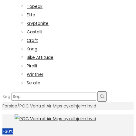
Topeak
Elite
Kryptonite
Castelli
Craft
Knog
Bike Attitude
Pirelli
Winther
Se alle
Søg
Forside
/
POC Ventral Air Mips cykelhjelm hvid
-30%