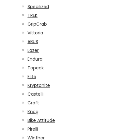
Specilized
TREK
GripGrab
Vittoria
ABUS
Lazer
Endura
Topeak
Elite
Kryptonite
Castelli
Craft
Knog
Bike Attitude
Pirelli
Winther