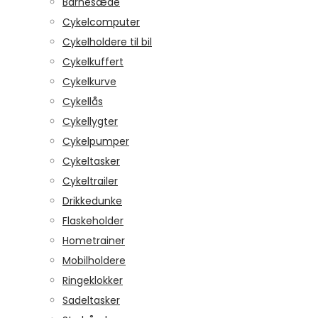
Barnesæde
Cykelcomputer
Cykelholdere til bil
Cykelkuffert
Cykelkurve
Cykellås
Cykellygter
Cykelpumper
Cykeltasker
Cykeltrailer
Drikkedunke
Flaskeholder
Hometrainer
Mobilholdere
Ringeklokker
Sadeltasker