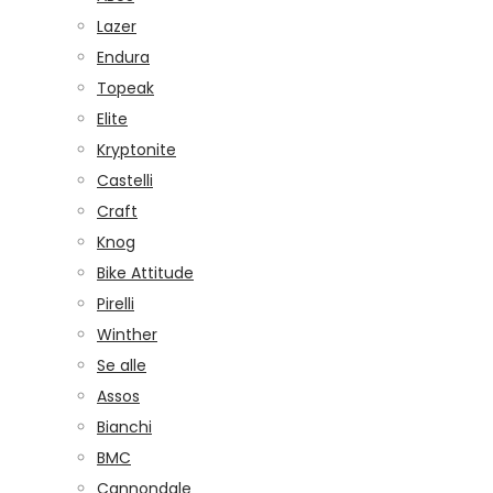
Lazer
Endura
Topeak
Elite
Kryptonite
Castelli
Craft
Knog
Bike Attitude
Pirelli
Winther
Se alle
Assos
Bianchi
BMC
Cannondale