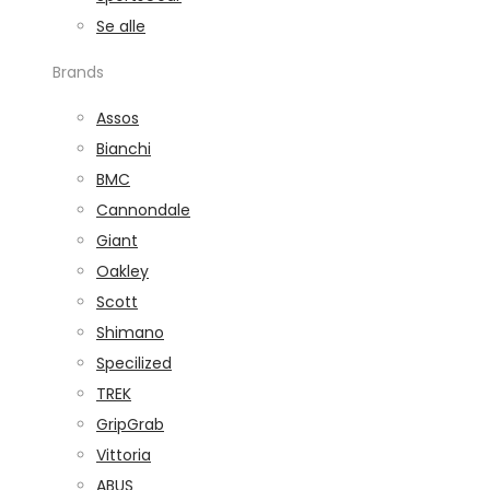
Se alle
Brands
Assos
Bianchi
BMC
Cannondale
Giant
Oakley
Scott
Shimano
Specilized
TREK
GripGrab
Vittoria
ABUS