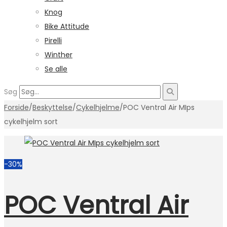
Knog
Bike Attitude
Pirelli
Winther
Se alle
Søg
Forside
/
Beskyttelse
/
Cykelhjelme
/
POC Ventral Air MIps
cykelhjelm sort
-30%
POC Ventral Air