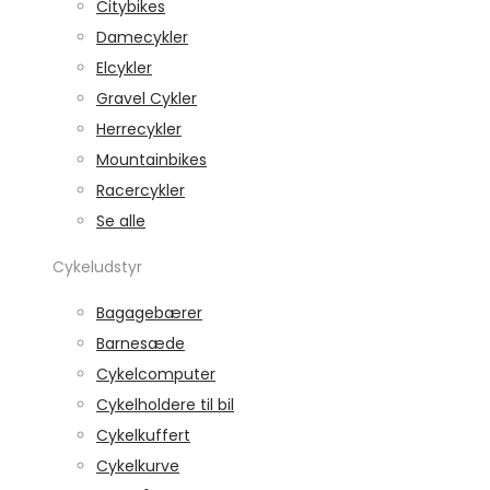
Citybikes
Damecykler
Elcykler
Gravel Cykler
Herrecykler
Mountainbikes
Racercykler
Se alle
Cykeludstyr
Bagagebærer
Barnesæde
Cykelcomputer
Cykelholdere til bil
Cykelkuffert
Cykelkurve