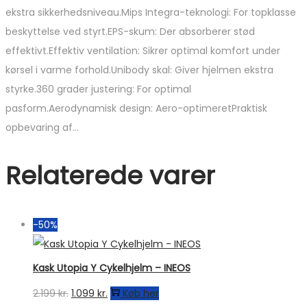
ekstra sikkerhedsniveau.Mips Integra-teknologi: For topklasse
beskyttelse ved styrt.EPS-skum: Der absorberer stød
effektivt.Effektiv ventilation: Sikrer optimal komfort under
kørsel i varme forhold.Unibody skal: Giver hjelmen ekstra
styrke.360 grader justering: For optimal
pasform.Aerodynamisk design: Aero-optimeretPraktisk
opbevaring af…
Relaterede varer
-50%
Kask Utopia Y Cykelhjelm – INEOS
Den
Den
2.199
kr.
1.099
kr.
Køb her