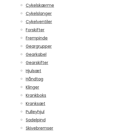
Cykelskærme
Cykelslanger
Cykelventiler
Forskifter
Frempinde
Geargrupper
Gearkabel
Gearskifter
Hjulsæt
Håndtag
Klinger
Krankboks
Kranksæt
Pulleyhjul
Sadelpind
Skivebremser