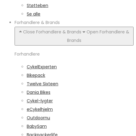
Støtteben
Se alle
Forhandlere & Brands
Close Forhandlere & Brands
Open Forhandlere &
Brands
Forhandlere
CykelExperten
Bikepack
Twelve Sixteen
Dania Bikes
Cykel-lygter
eCykelhjelm
Outdoornu
BabySam
Backpackerlife