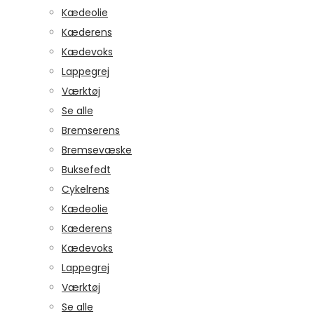
Kædeolie
Kæderens
Kædevoks
Lappegrej
Værktøj
Se alle
Bremserens
Bremsevæske
Buksefedt
Cykelrens
Kædeolie
Kæderens
Kædevoks
Lappegrej
Værktøj
Se alle