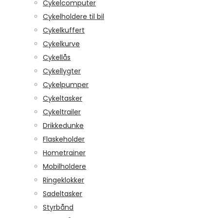
Cykelcomputer
Cykelholdere til bil
Cykelkuffert
Cykelkurve
Cykellås
Cykellygter
Cykelpumper
Cykeltasker
Cykeltrailer
Drikkedunke
Flaskeholder
Hometrainer
Mobilholdere
Ringeklokker
Sadeltasker
Styrbånd