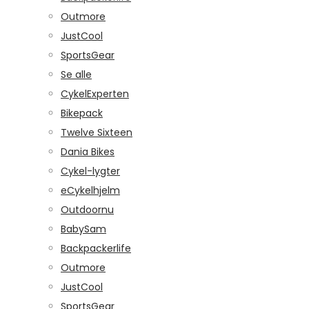
Outmore
JustCool
SportsGear
Se alle
CykelExperten
Bikepack
Twelve Sixteen
Dania Bikes
Cykel-lygter
eCykelhjelm
Outdoornu
BabySam
Backpackerlife
Outmore
JustCool
SportsGear