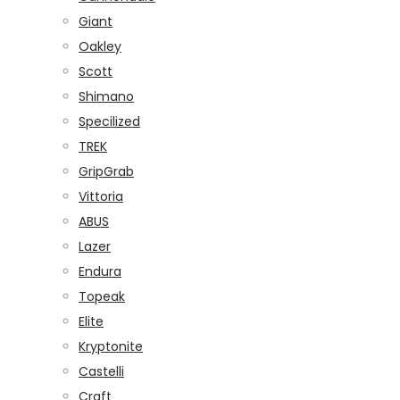
Giant
Oakley
Scott
Shimano
Specilized
TREK
GripGrab
Vittoria
ABUS
Lazer
Endura
Topeak
Elite
Kryptonite
Castelli
Craft