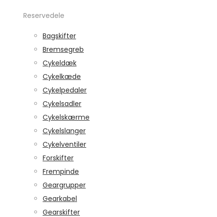
Reservedele
Bagskifter
Bremsegreb
Cykeldæk
Cykelkæde
Cykelpedaler
Cykelsadler
Cykelskærme
Cykelslanger
Cykelventiler
Forskifter
Frempinde
Geargrupper
Gearkabel
Gearskifter