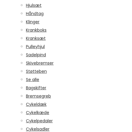
Hjulsæt
Håndtag
Klinger
Krankboks
Kranksæt
Pulleyhjul
Sadelpind
Skivebremser
Støtteben
Se alle
Bagskifter
Bremsegreb
Cykeldæk
Cykelkæde
Cykelpedaler
Cykelsadler