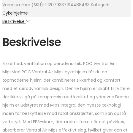
var:
er:
Varenummer (SKU):
1112079337194488463
Kategori:
1.999 kr..
1.399 kr..
Cykelhjelme
Beskrivelse
Beskrivelse
Sikkerhed, ventilation og aerodynamik: POC Ventral Air
MipsMed POC Ventral Air Mips cykelhjelm får du en
topmoderne hjelm, der kombinerer sikkerhed og komfort
med et aerodynamisk design. Denne hjelm er skabt til ryttere,
der ikke vil gå på kompromis med kvalitet og ydeevne.Denne
hjelm er udstyret med Mips Integra, den nyeste teknologi
inden for beskyttelse mod rotationskræfter, som kan opstå
ved styrt. Med EPS-skum, derændrer form når det påvirkes,
absorberer Ventral Air Mips effektivt slag, hvilket giver den et