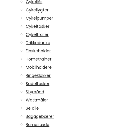
Cykellås
Cykellygter
Cykelpumper
Cykeltasker
Cykeltrailer
Drikkedunke
Flaskeholder
Hometrainer
Mobilholdere
Ringeklokker
Sadeltasker
Styrbånd
Wattmåler
Se alle
Bagagebærer
Barnesæde