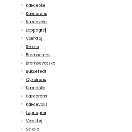
Kædeolie
Kæderens
Kædevoks
Lappegrej
Værktøj
Se alle
Bremserens
Bremsevæske
Buksefedt
Cykelrens
Kædeolie
Kæderens
Kædevoks
Lappegrej
Værktøj
Se alle