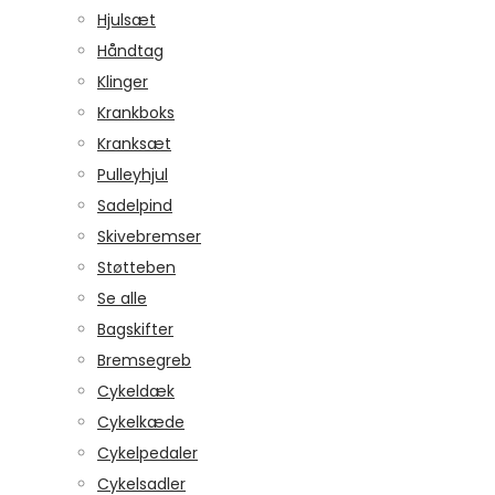
Hjulsæt
Håndtag
Klinger
Krankboks
Kranksæt
Pulleyhjul
Sadelpind
Skivebremser
Støtteben
Se alle
Bagskifter
Bremsegreb
Cykeldæk
Cykelkæde
Cykelpedaler
Cykelsadler