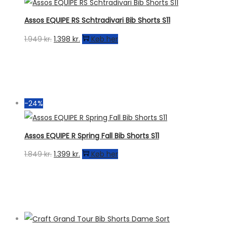
Assos EQUIPE RS Schtradivari Bib Shorts S11
Den
Den
1.949
kr.
1.398
kr.
Køb her
oprindelige
aktuelle
pris
pris
var:
er:
1.949 kr..
1.398 kr..
-24%
Assos EQUIPE R Spring Fall Bib Shorts S11
Den
Den
1.849
kr.
1.399
kr.
Køb her
oprindelige
aktuelle
pris
pris
var:
er:
1.849 kr..
1.399 kr..