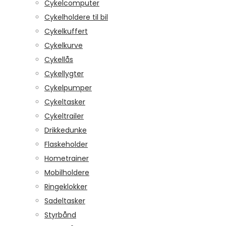
Cykelcomputer
Cykelholdere til bil
Cykelkuffert
Cykelkurve
Cykellås
Cykellygter
Cykelpumper
Cykeltasker
Cykeltrailer
Drikkedunke
Flaskeholder
Hometrainer
Mobilholdere
Ringeklokker
Sadeltasker
Styrbånd