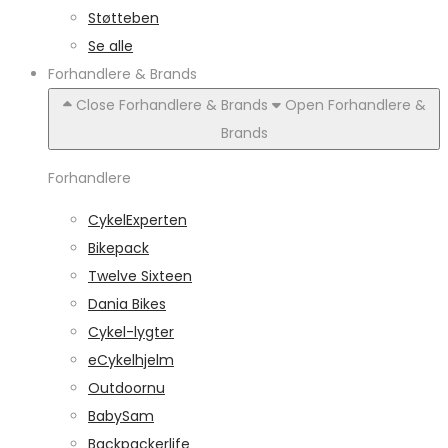
Støtteben
Se alle
Forhandlere & Brands
Close Forhandlere & Brands
Open Forhandlere &
Brands
Forhandlere
CykelExperten
Bikepack
Twelve Sixteen
Dania Bikes
Cykel-lygter
eCykelhjelm
Outdoornu
BabySam
Backpackerlife