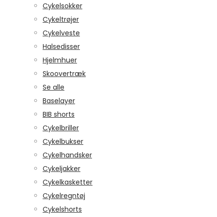
Cykelsokker
Cykeltrøjer
Cykelveste
Halsedisser
Hjelmhuer
Skoovertræk
Se alle
Baselayer
BIB shorts
Cykelbriller
Cykelbukser
Cykelhandsker
Cykeljakker
Cykelkasketter
Cykelregntøj
Cykelshorts