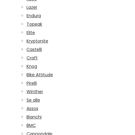
Lazer
Endura
Topeak
Elite
Kryptonite
Castelli
Craft
Knog
Bike Attitude
Pirelli
Winther
Se alle
Assos
Bianchi
BMC
Cannondale