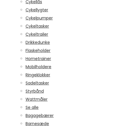
Cykellås
Cykellygter
Cykelpumper
Cykeltasker
Cykeltrailer
Drikkedunke
Flaskeholder
Hometrainer
Mobilholdere
Ringeklokker
Sadeltasker
Styrbånd
Wattmåler
Se alle
Bagagebærer
Barnesæde