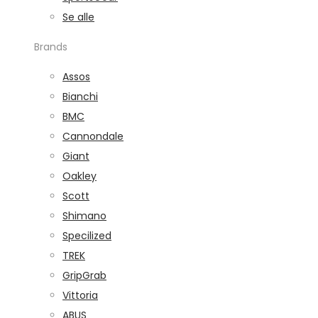
Se alle
Brands
Assos
Bianchi
BMC
Cannondale
Giant
Oakley
Scott
Shimano
Specilized
TREK
GripGrab
Vittoria
ABUS