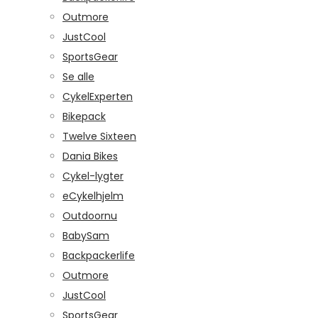
Outmore
JustCool
SportsGear
Se alle
CykelExperten
Bikepack
Twelve Sixteen
Dania Bikes
Cykel-lygter
eCykelhjelm
Outdoornu
BabySam
Backpackerlife
Outmore
JustCool
SportsGear