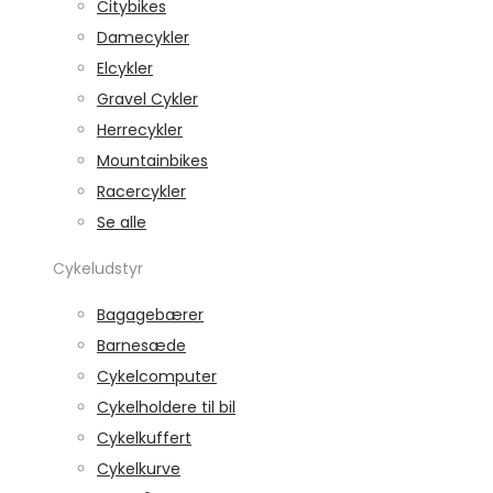
Citybikes
Damecykler
Elcykler
Gravel Cykler
Herrecykler
Mountainbikes
Racercykler
Se alle
Cykeludstyr
Bagagebærer
Barnesæde
Cykelcomputer
Cykelholdere til bil
Cykelkuffert
Cykelkurve