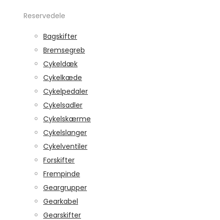
Reservedele
Bagskifter
Bremsegreb
Cykeldæk
Cykelkæde
Cykelpedaler
Cykelsadler
Cykelskærme
Cykelslanger
Cykelventiler
Forskifter
Frempinde
Geargrupper
Gearkabel
Gearskifter