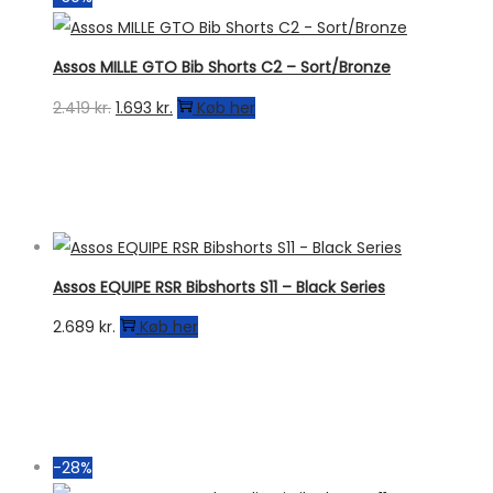
Assos MILLE GTO Bib Shorts C2 – Sort/Bronze
Den
Den
2.419
kr.
1.693
kr.
Køb her
oprindelige
aktuelle
pris
pris
var:
er:
2.419 kr..
1.693 kr..
Assos EQUIPE RSR Bibshorts S11 – Black Series
2.689
kr.
Køb her
-28%