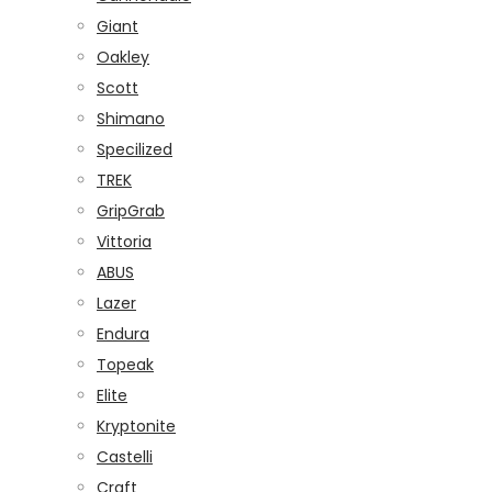
Giant
Oakley
Scott
Shimano
Specilized
TREK
GripGrab
Vittoria
ABUS
Lazer
Endura
Topeak
Elite
Kryptonite
Castelli
Craft