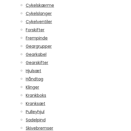
Cykelskærme
Cykelslanger
Cykelventiler
Forskifter
Frempinde
Geargrupper
Gearkabel
Gearskifter
Hjulsæt
Håndtag
Klinger
Krankboks
Kranksæt
Pulleyhjul
Sadelpind
Skivebremser