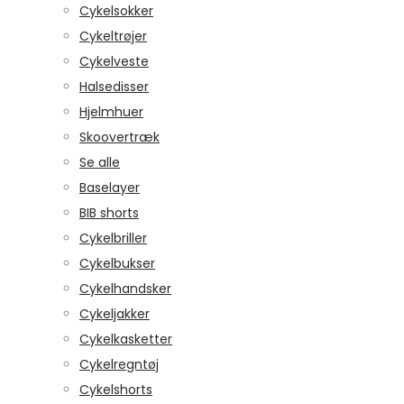
Cykelsokker
Cykeltrøjer
Cykelveste
Halsedisser
Hjelmhuer
Skoovertræk
Se alle
Baselayer
BIB shorts
Cykelbriller
Cykelbukser
Cykelhandsker
Cykeljakker
Cykelkasketter
Cykelregntøj
Cykelshorts