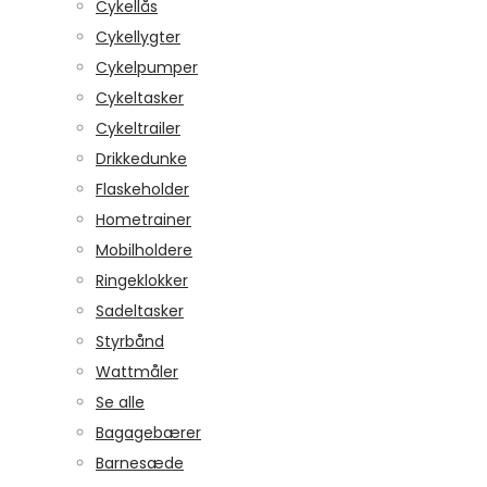
Cykellås
Cykellygter
Cykelpumper
Cykeltasker
Cykeltrailer
Drikkedunke
Flaskeholder
Hometrainer
Mobilholdere
Ringeklokker
Sadeltasker
Styrbånd
Wattmåler
Se alle
Bagagebærer
Barnesæde