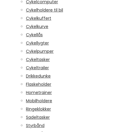
Cykelcomputer
Cykelholdere til bil
Cykelkuffert
Cykelkurve
Cykellås
Cykellygter
Cykelpumper
Cykeltasker
Cykeltrailer
Drikkedunke
Flaskeholder
Hometrainer
Mobilholdere
Ringeklokker
Sadeltasker
Styrbånd