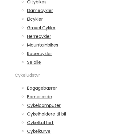
Citybikes
Damecykler
Elcykler
Gravel Cykler
Herrecykler
Mountainbikes
Racercykler
Se alle
Cykeludstyr
Bagagebærer
Barnesæde
Cykelcomputer
Cykelholdere til bil
Cykelkuffert
Cykelkurve