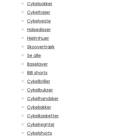
Cykelsokker
Cykeltrøjer
Cykelveste
Halsedisser
Hjelmhuer
Skoovertræk
Se alle
Baselayer
BIB shorts
Cykelbriller
Cykelbukser
Cykelhandsker
Cykeljakker
Cykelkasketter
Cykelregntøj
Cykelshorts