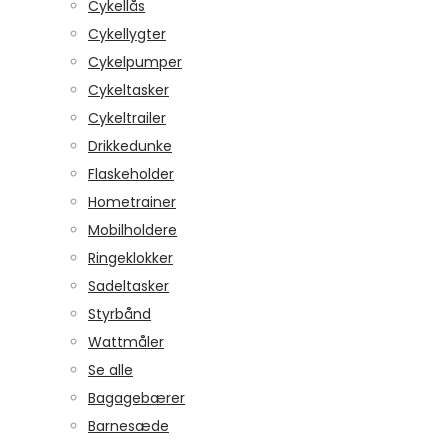
Cykellås
Cykellygter
Cykelpumper
Cykeltasker
Cykeltrailer
Drikkedunke
Flaskeholder
Hometrainer
Mobilholdere
Ringeklokker
Sadeltasker
Styrbånd
Wattmåler
Se alle
Bagagebærer
Barnesæde