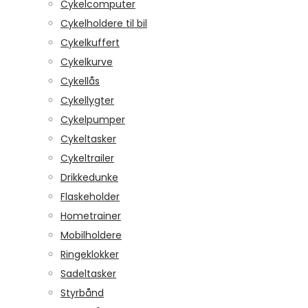
Cykelcomputer
Cykelholdere til bil
Cykelkuffert
Cykelkurve
Cykellås
Cykellygter
Cykelpumper
Cykeltasker
Cykeltrailer
Drikkedunke
Flaskeholder
Hometrainer
Mobilholdere
Ringeklokker
Sadeltasker
Styrbånd