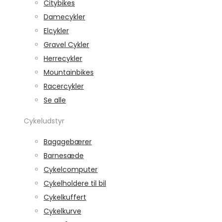
Citybikes
Damecykler
Elcykler
Gravel Cykler
Herrecykler
Mountainbikes
Racercykler
Se alle
Cykeludstyr
Bagagebærer
Barnesæde
Cykelcomputer
Cykelholdere til bil
Cykelkuffert
Cykelkurve