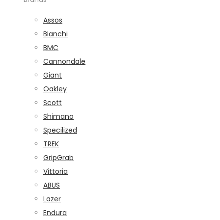
Assos
Bianchi
BMC
Cannondale
Giant
Oakley
Scott
Shimano
Specilized
TREK
GripGrab
Vittoria
ABUS
Lazer
Endura