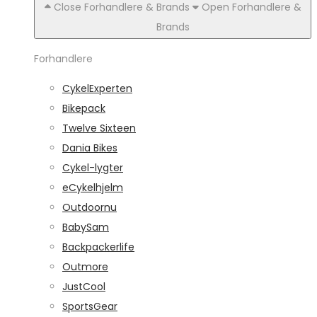
Close Forhandlere & Brands
Open Forhandlere &
Brands
Forhandlere
CykelExperten
Bikepack
Twelve Sixteen
Dania Bikes
Cykel-lygter
eCykelhjelm
Outdoornu
BabySam
Backpackerlife
Outmore
JustCool
SportsGear