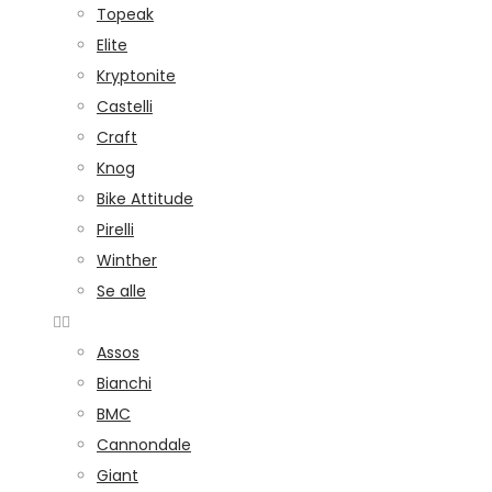
Topeak
Elite
Kryptonite
Castelli
Craft
Knog
Bike Attitude
Pirelli
Winther
Se alle
Assos
Bianchi
BMC
Cannondale
Giant