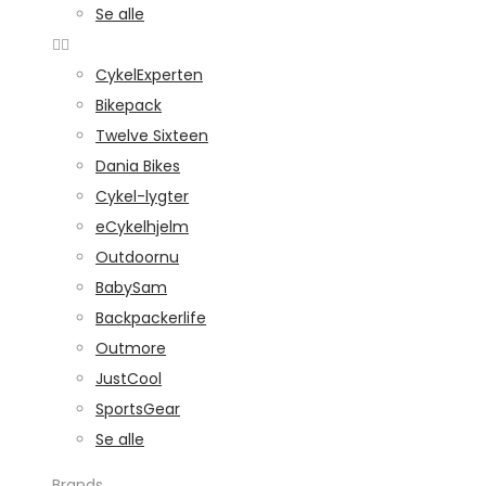
Se alle
CykelExperten
Bikepack
Twelve Sixteen
Dania Bikes
Cykel-lygter
eCykelhjelm
Outdoornu
BabySam
Backpackerlife
Outmore
JustCool
SportsGear
Se alle
Brands