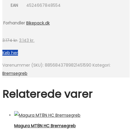
EAN
4524667848554
Forhandler
Bikepack.dk
Den
Den
3.174
kr.
3.143
kr.
oprindelige
aktuelle
Køb her
pris
pris
var:
er:
Varenummer (SKU):
8856843789821451590
Kategori:
3.174 kr..
3.143 kr..
Bremsegreb
Relaterede varer
Magura MT8N HC Bremsegreb