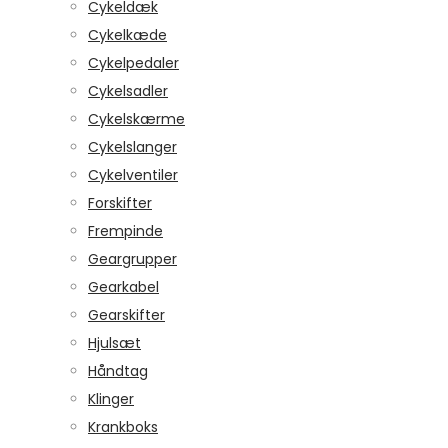
Cykeldæk
Cykelkæde
Cykelpedaler
Cykelsadler
Cykelskærme
Cykelslanger
Cykelventiler
Forskifter
Frempinde
Geargrupper
Gearkabel
Gearskifter
Hjulsæt
Håndtag
Klinger
Krankboks