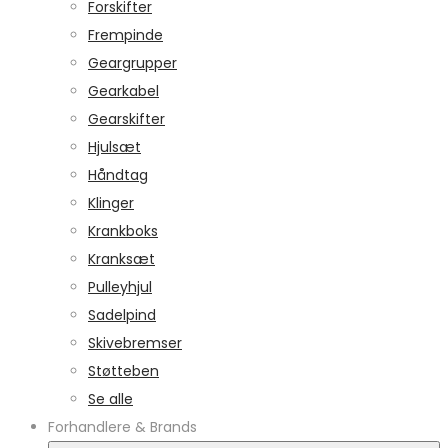
Forskifter
Frempinde
Geargrupper
Gearkabel
Gearskifter
Hjulsæt
Håndtag
Klinger
Krankboks
Kranksæt
Pulleyhjul
Sadelpind
Skivebremser
Støtteben
Se alle
Forhandlere & Brands