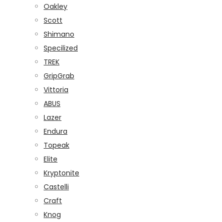
Oakley
Scott
Shimano
Specilized
TREK
GripGrab
Vittoria
ABUS
Lazer
Endura
Topeak
Elite
Kryptonite
Castelli
Craft
Knog