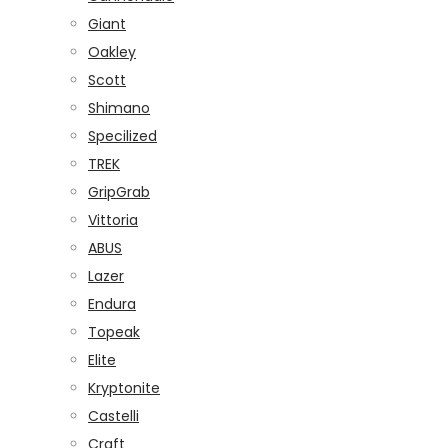
Giant
Oakley
Scott
Shimano
Specilized
TREK
GripGrab
Vittoria
ABUS
Lazer
Endura
Topeak
Elite
Kryptonite
Castelli
Craft