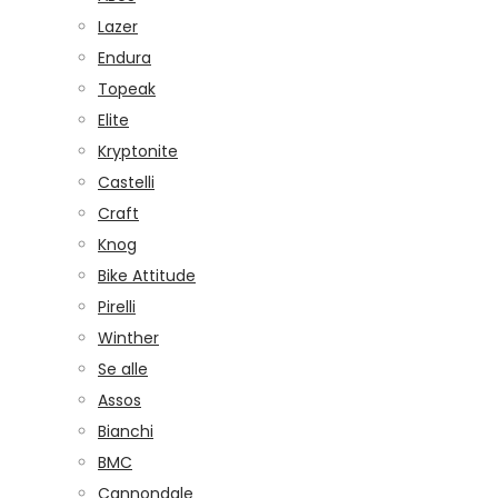
Lazer
Endura
Topeak
Elite
Kryptonite
Castelli
Craft
Knog
Bike Attitude
Pirelli
Winther
Se alle
Assos
Bianchi
BMC
Cannondale