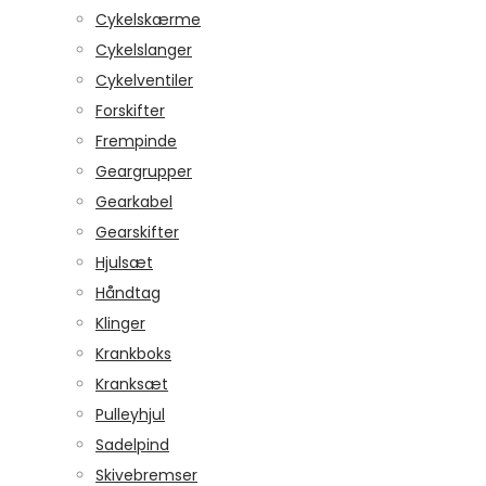
Cykelskærme
Cykelslanger
Cykelventiler
Forskifter
Frempinde
Geargrupper
Gearkabel
Gearskifter
Hjulsæt
Håndtag
Klinger
Krankboks
Kranksæt
Pulleyhjul
Sadelpind
Skivebremser