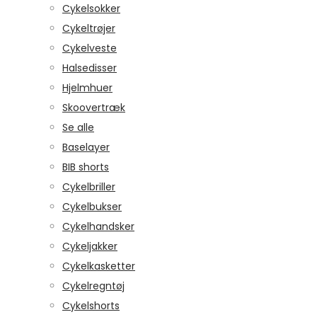
Cykelsokker
Cykeltrøjer
Cykelveste
Halsedisser
Hjelmhuer
Skoovertræk
Se alle
Baselayer
BIB shorts
Cykelbriller
Cykelbukser
Cykelhandsker
Cykeljakker
Cykelkasketter
Cykelregntøj
Cykelshorts