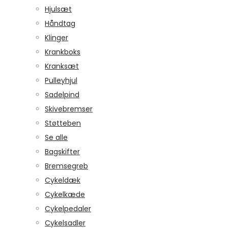
Hjulsæt
Håndtag
Klinger
Krankboks
Kranksæt
Pulleyhjul
Sadelpind
Skivebremser
Støtteben
Se alle
Bagskifter
Bremsegreb
Cykeldæk
Cykelkæde
Cykelpedaler
Cykelsadler