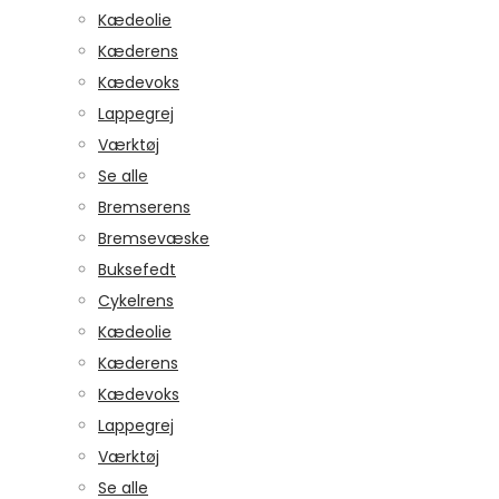
Kædeolie
Kæderens
Kædevoks
Lappegrej
Værktøj
Se alle
Bremserens
Bremsevæske
Buksefedt
Cykelrens
Kædeolie
Kæderens
Kædevoks
Lappegrej
Værktøj
Se alle