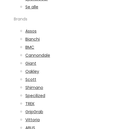
Se alle
Brands
Assos
Bianchi
BMC
Cannondale
Giant
Oakley
Scott
Shimano
Specilized
TREK
GripGrab
Vittoria
ABUS