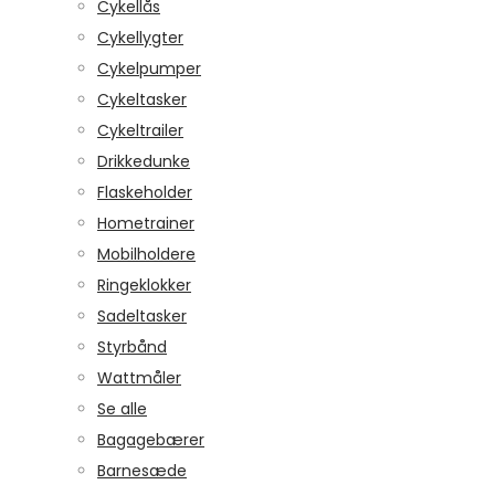
Cykellås
Cykellygter
Cykelpumper
Cykeltasker
Cykeltrailer
Drikkedunke
Flaskeholder
Hometrainer
Mobilholdere
Ringeklokker
Sadeltasker
Styrbånd
Wattmåler
Se alle
Bagagebærer
Barnesæde