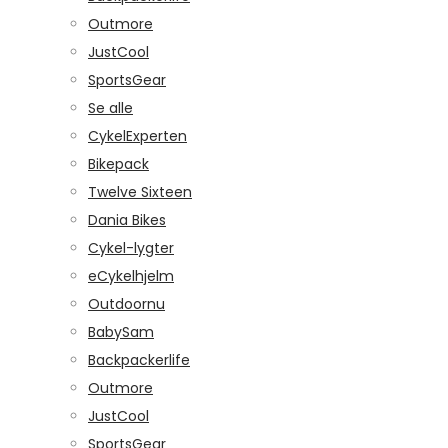
Outmore
JustCool
SportsGear
Se alle
CykelExperten
Bikepack
Twelve Sixteen
Dania Bikes
Cykel-lygter
eCykelhjelm
Outdoornu
BabySam
Backpackerlife
Outmore
JustCool
SportsGear