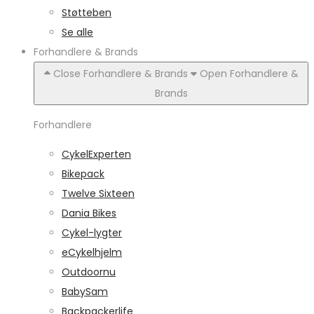
Støtteben
Se alle
Forhandlere & Brands
Close Forhandlere & Brands
Open Forhandlere &
Brands
Forhandlere
CykelExperten
Bikepack
Twelve Sixteen
Dania Bikes
Cykel-lygter
eCykelhjelm
Outdoornu
BabySam
Backpackerlife