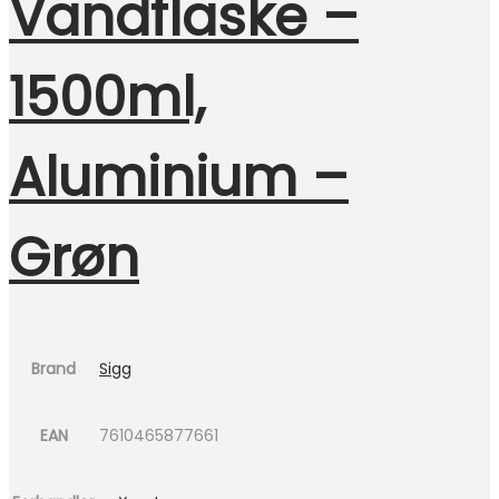
Vandflaske –
1500ml,
Aluminium –
Grøn
Brand
Sigg
EAN
7610465877661