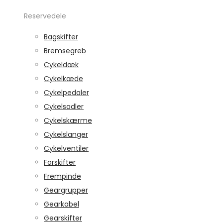
Reservedele
Bagskifter
Bremsegreb
Cykeldæk
Cykelkæde
Cykelpedaler
Cykelsadler
Cykelskærme
Cykelslanger
Cykelventiler
Forskifter
Frempinde
Geargrupper
Gearkabel
Gearskifter