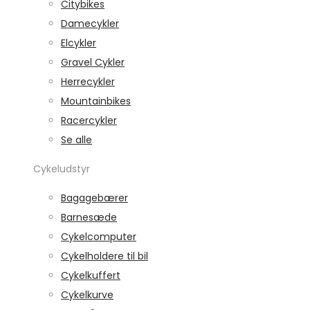
Citybikes
Damecykler
Elcykler
Gravel Cykler
Herrecykler
Mountainbikes
Racercykler
Se alle
Cykeludstyr
Bagagebærer
Barnesæde
Cykelcomputer
Cykelholdere til bil
Cykelkuffert
Cykelkurve