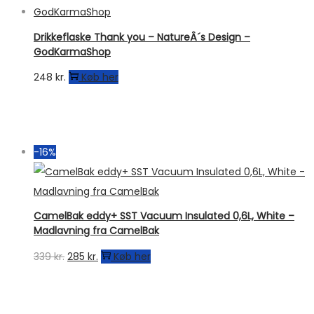
Drikkeflaske Thank you – NatureÂ´s Design –
GodKarmaShop
248
kr.
Køb her
-16%
CamelBak eddy+ SST Vacuum Insulated 0,6L, White –
Madlavning fra CamelBak
Den
Den
339
kr.
285
kr.
Køb her
oprindelige
aktuelle
pris
pris