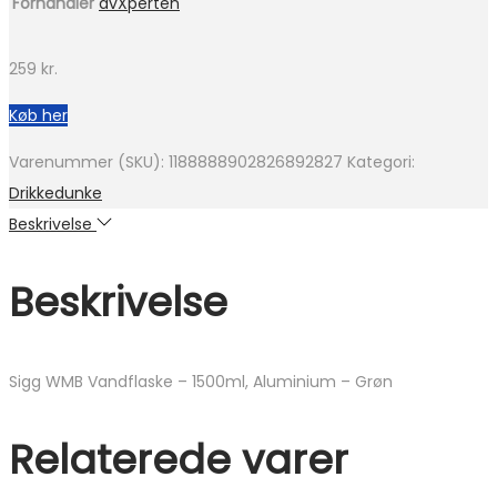
Forhandler
avXperten
259
kr.
Køb her
Varenummer (SKU):
1188888902826892827
Kategori:
Drikkedunke
Beskrivelse
Beskrivelse
Sigg WMB Vandflaske – 1500ml, Aluminium – Grøn
Relaterede varer