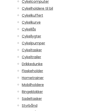
Cykelcomputer
Cykelholdere til bil
Cykelkuffert
Cykelkurve
Cykellås
Cykellygter
Cykelpumper
Cykeltasker
Cykeltrailer
Drikkedunke
Flaskeholder
Hometrainer
Mobilholdere
Ringeklokker
Sadeltasker
Styrbånd