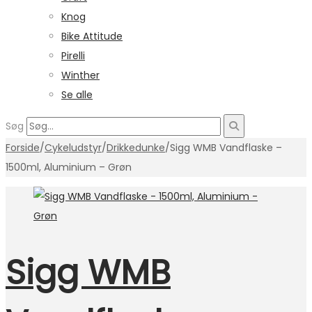
Knog
Bike Attitude
Pirelli
Winther
Se alle
Søg
Forside
/
Cykeludstyr
/
Drikkedunke
/
Sigg WMB Vandflaske –
1500ml, Aluminium – Grøn
Sigg WMB