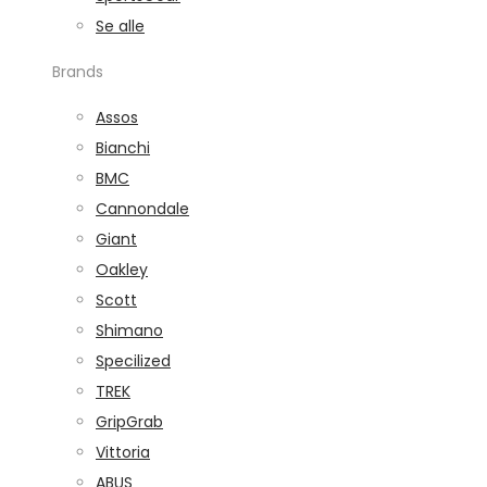
Se alle
Brands
Assos
Bianchi
BMC
Cannondale
Giant
Oakley
Scott
Shimano
Specilized
TREK
GripGrab
Vittoria
ABUS