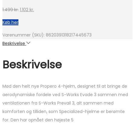
Den
Den
1.499
kr.
1.102
kr.
oprindelige
aktuelle
Køb her
pris
pris
var:
er:
Varenummer (SKU):
8620391318217445673
1.499 kr..
1.102 kr..
Beskrivelse
Beskrivelse
Mød den helt nye Propero 4-hjelm, designet til at bringe de
aerodynamiske fordele ved S-Works Evade 3 sammen med
ventilationen fra S-Works Prevail 3, alt sammen med
komforten og tilliden, som Specialized-hjelme er berømte
for. Den har opnået den højeste 5