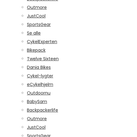
Outmore
JustCool
SportsGear
Se alle
CykelExperten
Bikepack
Twelve Sixteen
Dania Bikes
Cykel-lygter
eCykelhjelm
Outdoornu
BabySam
Backpackerlife
Outmore
JustCool
SportsGear