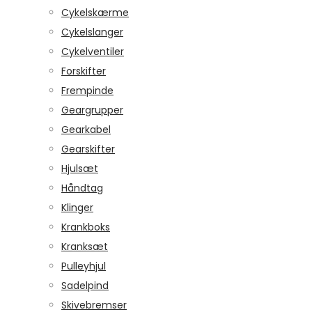
Cykelskærme
Cykelslanger
Cykelventiler
Forskifter
Frempinde
Geargrupper
Gearkabel
Gearskifter
Hjulsæt
Håndtag
Klinger
Krankboks
Kranksæt
Pulleyhjul
Sadelpind
Skivebremser