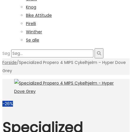
Knog
Bike Attitude
Pirelli
Winther
Se alle
Søg
Forside
/
Specialized Propero 4 MIPS Cykelhjelm – Hyper Dove
Grey
-26%
Specialized