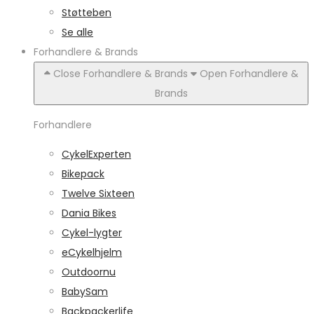
Støtteben
Se alle
Forhandlere & Brands
Close Forhandlere & Brands
Open Forhandlere &
Brands
Forhandlere
CykelExperten
Bikepack
Twelve Sixteen
Dania Bikes
Cykel-lygter
eCykelhjelm
Outdoornu
BabySam
Backpackerlife