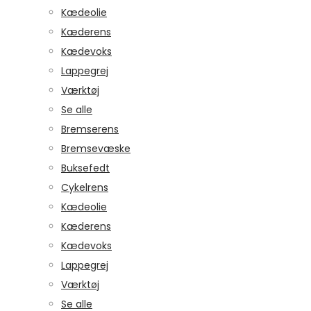
Kædeolie
Kæderens
Kædevoks
Lappegrej
Værktøj
Se alle
Bremserens
Bremsevæske
Buksefedt
Cykelrens
Kædeolie
Kæderens
Kædevoks
Lappegrej
Værktøj
Se alle