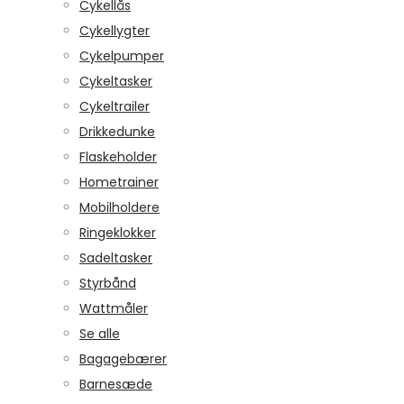
Cykellås
Cykellygter
Cykelpumper
Cykeltasker
Cykeltrailer
Drikkedunke
Flaskeholder
Hometrainer
Mobilholdere
Ringeklokker
Sadeltasker
Styrbånd
Wattmåler
Se alle
Bagagebærer
Barnesæde