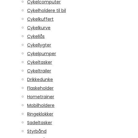
Cykelcomputer
Cykelholdere til bil
Cykelkuffert
Cykelkurve
Cykellås
Cykellygter
Cykelpumper
Cykeltasker
Cykeltrailer
Drikkedunke
Flaskeholder
Hometrainer
Mobilholdere
Ringeklokker
Sadeltasker
Styrbånd