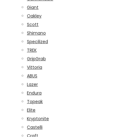
Giant
Oakley
Scott
Shimano
Specilized
TREK
GripGrab
Vittoria
ABUS
Lazer
Endura
Topeak
Elite
Kryptonite
Castelli
Craft