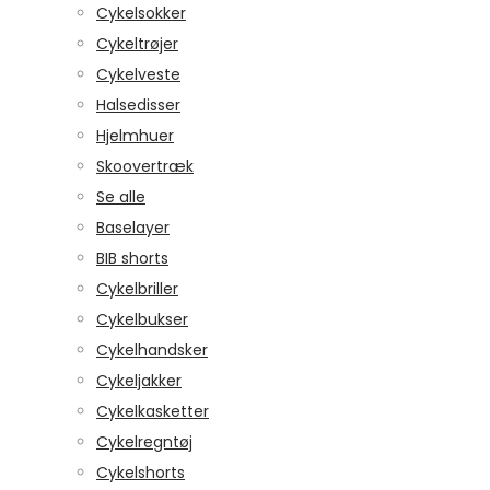
Cykelsokker
Cykeltrøjer
Cykelveste
Halsedisser
Hjelmhuer
Skoovertræk
Se alle
Baselayer
BIB shorts
Cykelbriller
Cykelbukser
Cykelhandsker
Cykeljakker
Cykelkasketter
Cykelregntøj
Cykelshorts