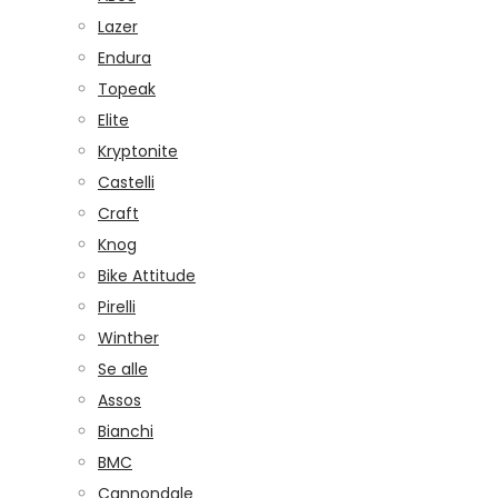
Lazer
Endura
Topeak
Elite
Kryptonite
Castelli
Craft
Knog
Bike Attitude
Pirelli
Winther
Se alle
Assos
Bianchi
BMC
Cannondale