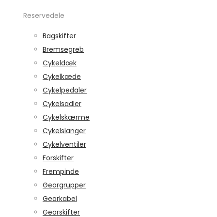
Reservedele
Bagskifter
Bremsegreb
Cykeldæk
Cykelkæde
Cykelpedaler
Cykelsadler
Cykelskærme
Cykelslanger
Cykelventiler
Forskifter
Frempinde
Geargrupper
Gearkabel
Gearskifter