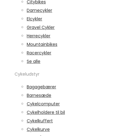
Citybikes
Damecykler
Elcykler
Gravel Cykler
Herrecykler
Mountainbikes
Racercykler
Se alle
Cykeludstyr
Bagagebærer
Barnesæde
Cykelcomputer
Cykelholdere til bil
Cykelkuffert
Cykelkurve