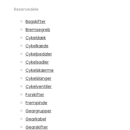
Reservedele
Bagskifter
Bremsegreb
Cykeldæk
Cykelkæde
Cykelpedaler
Cykelsadler
Cykelskærme
Cykelslanger
Cykelventiler
Forskifter
Frempinde
Geargrupper
Gearkabel
Gearskifter