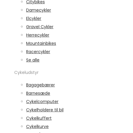
Citybikes
Damecykler
Elcykler
Gravel Cykler
Herrecykler
Mountainbikes
Racercykler
Se alle
Cykeludstyr
Bagagebærer
Barnesæde
Cykelcomputer
Cykelholdere til bil
Cykelkuffert
Cykelkurve