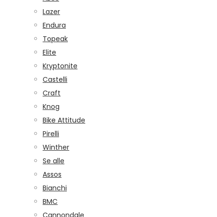
Lazer
Endura
Topeak
Elite
Kryptonite
Castelli
Craft
Knog
Bike Attitude
Pirelli
Winther
Se alle
Assos
Bianchi
BMC
Cannondale