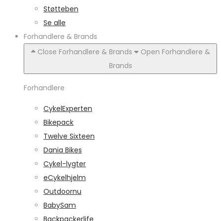
Støtteben
Se alle
Forhandlere & Brands
Close Forhandlere & Brands
Open Forhandlere &
Brands
Forhandlere
CykelExperten
Bikepack
Twelve Sixteen
Dania Bikes
Cykel-lygter
eCykelhjelm
Outdoornu
BabySam
Backpackerlife