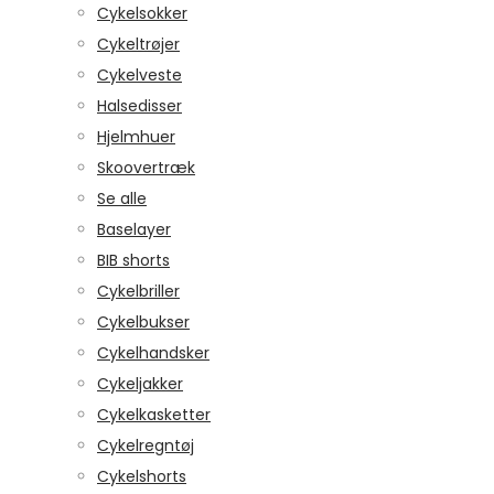
Cykelsokker
Cykeltrøjer
Cykelveste
Halsedisser
Hjelmhuer
Skoovertræk
Se alle
Baselayer
BIB shorts
Cykelbriller
Cykelbukser
Cykelhandsker
Cykeljakker
Cykelkasketter
Cykelregntøj
Cykelshorts