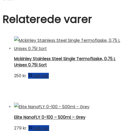
Relaterede varer
Mckinley Stainless Steel Single Termoflaske, 0,75 L
Unisex 0.75l Sort
250
kr.
Køb her
Elite NanoFLY 0-100 – 500ml – Grey
279
kr.
Køb her