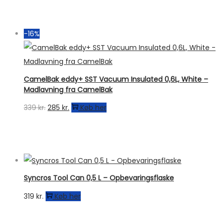
-16%
CamelBak eddy+ SST Vacuum Insulated 0,6L, White –
Madlavning fra CamelBak
Den
Den
339
kr.
285
kr.
Køb her
oprindelige
aktuelle
pris
pris
var:
er:
339 kr..
285 kr..
Syncros Tool Can 0,5 L – Opbevaringsflaske
319
kr.
Køb her