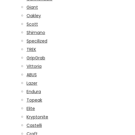
Giant
Oakley
Scott
Shimano
Specilized
TREK
GripGrab
Vittoria
ABUS
Lazer
Endura
Topeak
Elite
Kryptonite
Castelli
Craft