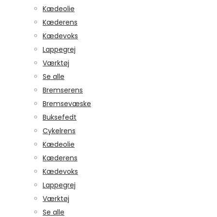
Kædeolie
Kæderens
Kædevoks
Lappegrej
Værktøj
Se alle
Bremserens
Bremsevæske
Buksefedt
Cykelrens
Kædeolie
Kæderens
Kædevoks
Lappegrej
Værktøj
Se alle