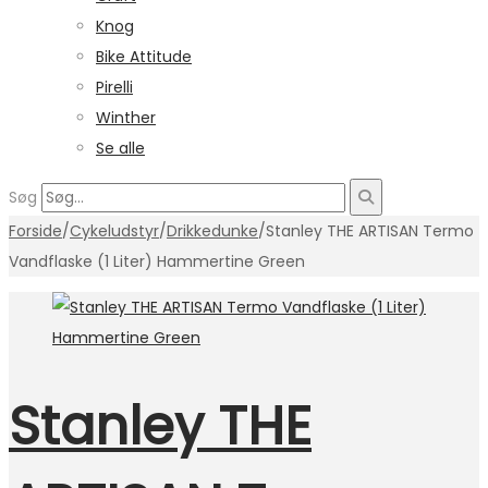
Knog
Bike Attitude
Pirelli
Winther
Se alle
Søg
Forside
/
Cykeludstyr
/
Drikkedunke
/
Stanley THE ARTISAN Termo
Vandflaske (1 Liter) Hammertine Green
Stanley THE