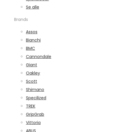
Se alle
Brands
Assos
Bianchi
BMC
Cannondale
Giant
Oakley
Scott
Shimano
Specilized
TREK
GripGrab
Vittoria
ABUS