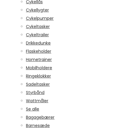
Cykellås
Cykellygter
Cykelpumper
Cykeltasker
Cykeltrailer
Drikkedunke
Flaskeholder
Hometrainer
Mobilholdere
Ringeklokker
Sadeltasker
Styrbånd
Wattmåler
Se alle
Bagagebærer
Barnesæde