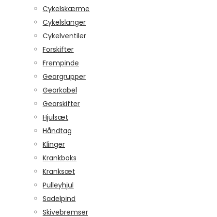
Cykelskærme
Cykelslanger
Cykelventiler
Forskifter
Frempinde
Geargrupper
Gearkabel
Gearskifter
Hjulsæt
Håndtag
Klinger
Krankboks
Kranksæt
Pulleyhjul
Sadelpind
Skivebremser