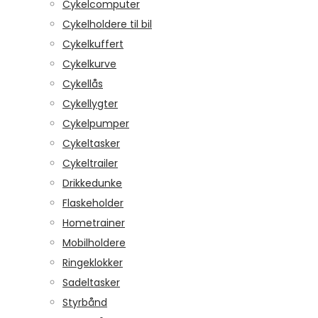
Cykelcomputer
Cykelholdere til bil
Cykelkuffert
Cykelkurve
Cykellås
Cykellygter
Cykelpumper
Cykeltasker
Cykeltrailer
Drikkedunke
Flaskeholder
Hometrainer
Mobilholdere
Ringeklokker
Sadeltasker
Styrbånd