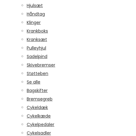
Hjulsæt
Håndtag
Klinger
Krankboks
Kranksæt
Pulleyhjul
Sadelpind
Skivebremser
Støtteben
Se alle
Bagskifter
Bremsegreb
Cykeldæk
Cykelkæde
Cykelpedaler
Cykelsadler