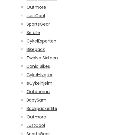
Outmore
JustCool
SportsGear
Se alle
CykelExperten
Bikepack
Twelve Sixteen
Dania Bikes
Cykel-lygter
eCykelhjelm
Outdoornu
BabySam
Backpackerlife
Outmore
JustCool
SportsGear