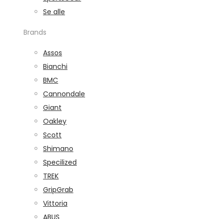
Se alle
Brands
Assos
Bianchi
BMC
Cannondale
Giant
Oakley
Scott
Shimano
Specilized
TREK
GripGrab
Vittoria
ABUS