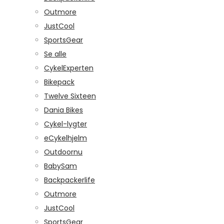
Outmore
JustCool
SportsGear
Se alle
CykelExperten
Bikepack
Twelve Sixteen
Dania Bikes
Cykel-lygter
eCykelhjelm
Outdoornu
BabySam
Backpackerlife
Outmore
JustCool
SportsGear