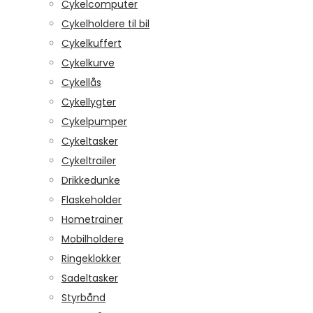
Cykelcomputer
Cykelholdere til bil
Cykelkuffert
Cykelkurve
Cykellås
Cykellygter
Cykelpumper
Cykeltasker
Cykeltrailer
Drikkedunke
Flaskeholder
Hometrainer
Mobilholdere
Ringeklokker
Sadeltasker
Styrbånd