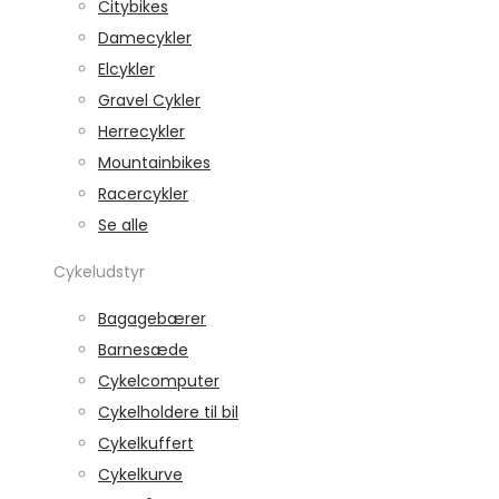
Citybikes
Damecykler
Elcykler
Gravel Cykler
Herrecykler
Mountainbikes
Racercykler
Se alle
Cykeludstyr
Bagagebærer
Barnesæde
Cykelcomputer
Cykelholdere til bil
Cykelkuffert
Cykelkurve