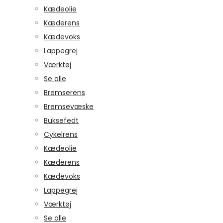
Kædeolie
Kæderens
Kædevoks
Lappegrej
Værktøj
Se alle
Bremserens
Bremsevæske
Buksefedt
Cykelrens
Kædeolie
Kæderens
Kædevoks
Lappegrej
Værktøj
Se alle