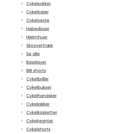
Cykelsokker
Cykeltrøjer
Cykelveste
Halsedisser
Hjelmhuer
Skoovertræk
Se alle
Baselayer
BIB shorts
Cykelbriller
Cykelbukser
Cykelhandsker
Cykeljakker
Cykelkasketter
Cykelregntøj
Cykelshorts