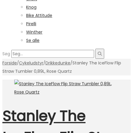
Knog
Bike Attitude
Pirelli
Winther
Se alle
Søg
Forside
/
Cykeludstyr
/
Drikkedunke
/
Stanley The IceFlow Flip
Straw Tumbler 0,89L, Rose Quartz
Stanley The