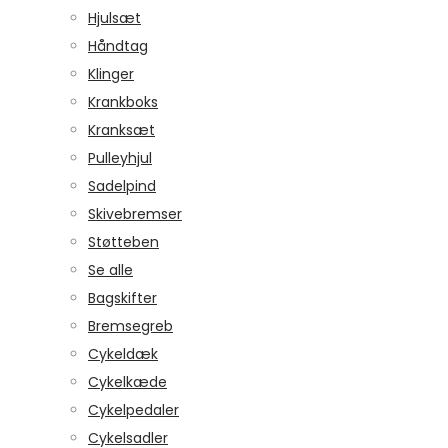
Hjulsæt
Håndtag
Klinger
Krankboks
Kranksæt
Pulleyhjul
Sadelpind
Skivebremser
Støtteben
Se alle
Bagskifter
Bremsegreb
Cykeldæk
Cykelkæde
Cykelpedaler
Cykelsadler