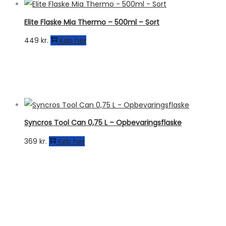
Elite Flaske Mia Thermo – 500ml – Sort
449
kr.
Køb her
Syncros Tool Can 0,75 L – Opbevaringsflaske
369
kr.
Køb her