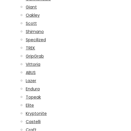
Giant
Oakley
Scott
Shimano
Specilized
TREK
GripGrab
Vittoria
ABUS
Lazer
Endura
Topeak
Elite
Kryptonite
Castelli
Craft