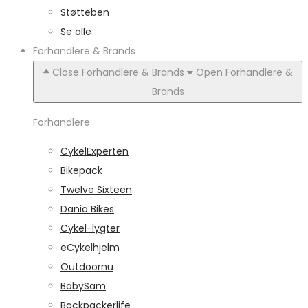
Støtteben
Se alle
Forhandlere & Brands
Close Forhandlere & Brands
Open Forhandlere &
Brands
Forhandlere
CykelExperten
Bikepack
Twelve Sixteen
Dania Bikes
Cykel-lygter
eCykelhjelm
Outdoornu
BabySam
Backpackerlife