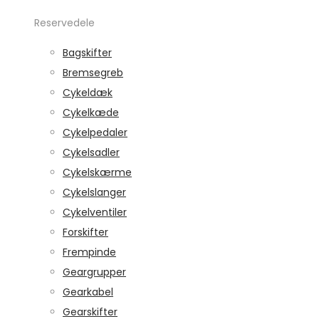
Reservedele
Bagskifter
Bremsegreb
Cykeldæk
Cykelkæde
Cykelpedaler
Cykelsadler
Cykelskærme
Cykelslanger
Cykelventiler
Forskifter
Frempinde
Geargrupper
Gearkabel
Gearskifter