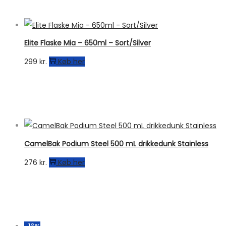
Elite Flaske Mia – 650ml – Sort/Silver
299
kr.
Køb her
CamelBak Podium Steel 500 mL drikkedunk Stainless
276
kr.
Køb her