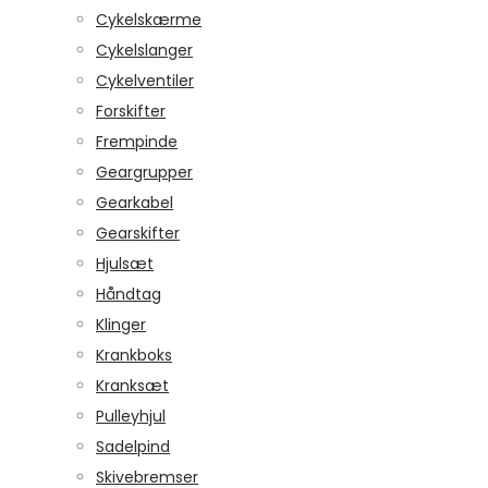
Cykelskærme
Cykelslanger
Cykelventiler
Forskifter
Frempinde
Geargrupper
Gearkabel
Gearskifter
Hjulsæt
Håndtag
Klinger
Krankboks
Kranksæt
Pulleyhjul
Sadelpind
Skivebremser