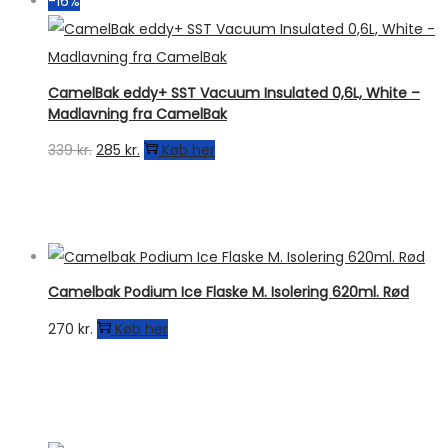
-16%
CamelBak eddy+ SST Vacuum Insulated 0,6L, White –
Madlavning fra CamelBak
Den
Den
339
kr.
285
kr.
Køb her
oprindelige
aktuelle
pris
pris
var:
er:
339 kr..
285 kr..
Camelbak Podium Ice Flaske M. Isolering 620ml. Rød
270
kr.
Køb her