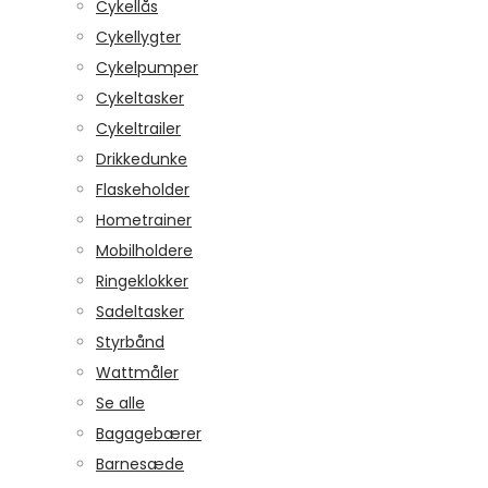
Cykellås
Cykellygter
Cykelpumper
Cykeltasker
Cykeltrailer
Drikkedunke
Flaskeholder
Hometrainer
Mobilholdere
Ringeklokker
Sadeltasker
Styrbånd
Wattmåler
Se alle
Bagagebærer
Barnesæde