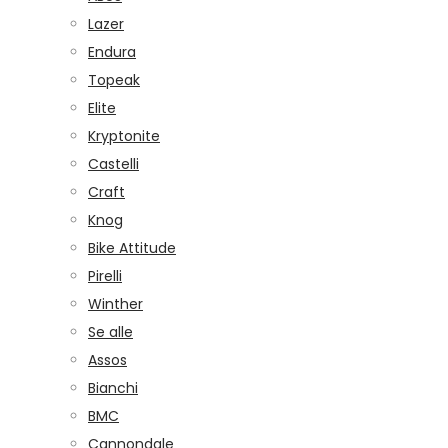
Lazer
Endura
Topeak
Elite
Kryptonite
Castelli
Craft
Knog
Bike Attitude
Pirelli
Winther
Se alle
Assos
Bianchi
BMC
Cannondale