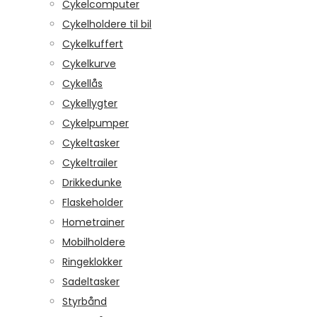
Cykelcomputer
Cykelholdere til bil
Cykelkuffert
Cykelkurve
Cykellås
Cykellygter
Cykelpumper
Cykeltasker
Cykeltrailer
Drikkedunke
Flaskeholder
Hometrainer
Mobilholdere
Ringeklokker
Sadeltasker
Styrbånd