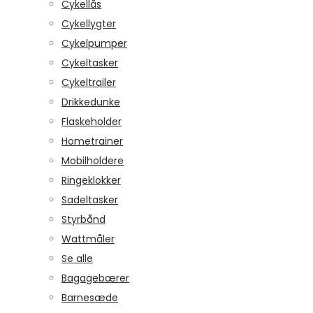
Cykellås
Cykellygter
Cykelpumper
Cykeltasker
Cykeltrailer
Drikkedunke
Flaskeholder
Hometrainer
Mobilholdere
Ringeklokker
Sadeltasker
Styrbånd
Wattmåler
Se alle
Bagagebærer
Barnesæde