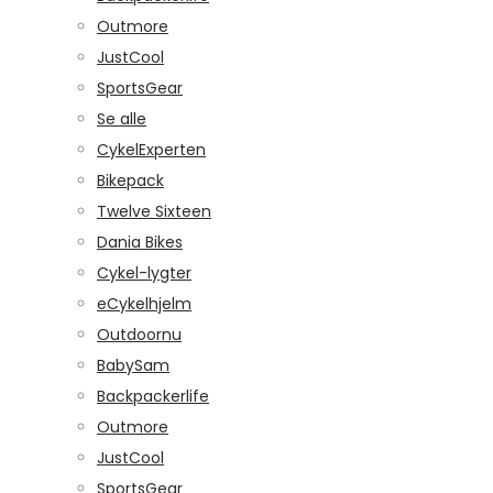
Outmore
JustCool
SportsGear
Se alle
CykelExperten
Bikepack
Twelve Sixteen
Dania Bikes
Cykel-lygter
eCykelhjelm
Outdoornu
BabySam
Backpackerlife
Outmore
JustCool
SportsGear