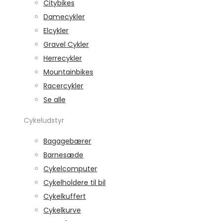
Citybikes
Damecykler
Elcykler
Gravel Cykler
Herrecykler
Mountainbikes
Racercykler
Se alle
Cykeludstyr
Bagagebærer
Barnesæde
Cykelcomputer
Cykelholdere til bil
Cykelkuffert
Cykelkurve