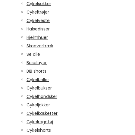
Cykelsokker
Cykeltrøjer
Cykelveste
Halsedisser
Hjelmhuer
Skoovertræk
Se alle
Baselayer
BIB shorts
Cykelbriller
Cykelbukser
Cykelhandsker
Cykeljakker
Cykelkasketter
Cykelregntøj
Cykelshorts