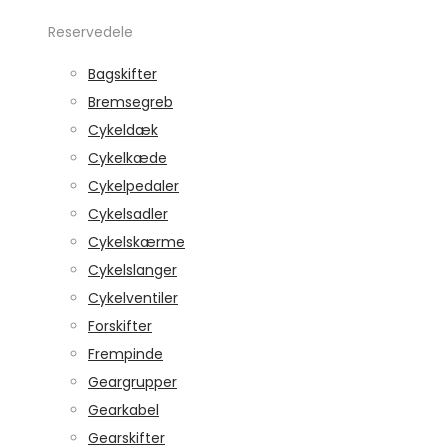
Reservedele
Bagskifter
Bremsegreb
Cykeldæk
Cykelkæde
Cykelpedaler
Cykelsadler
Cykelskærme
Cykelslanger
Cykelventiler
Forskifter
Frempinde
Geargrupper
Gearkabel
Gearskifter