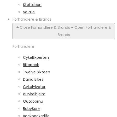
Støtteben
Se alle
Forhandlere & Brands
Close Forhandlere & Brands
Open Forhandlere &
Brands
Forhandlere
CykelExperten
Bikepack
Twelve Sixteen
Dania Bikes
Cykel-lygter
eCykelhjelm
Outdoornu
BabySam
Backpackerlife