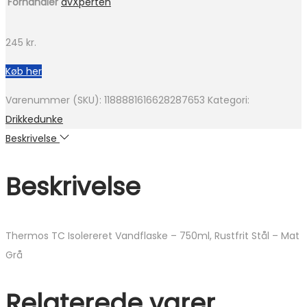
Forhandler
avXperten
245
kr.
Køb her
Varenummer (SKU):
1188881616628287653
Kategori:
Drikkedunke
Beskrivelse
Beskrivelse
Thermos TC Isolereret Vandflaske – 750ml, Rustfrit Stål – Mat
Grå
Relaterede varer