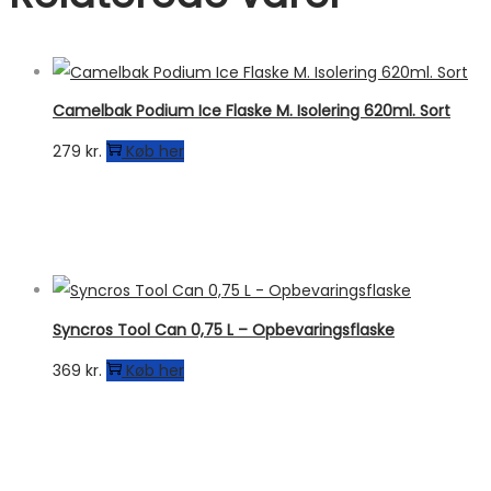
Camelbak Podium Ice Flaske M. Isolering 620ml. Sort
279
kr.
Køb her
Syncros Tool Can 0,75 L – Opbevaringsflaske
369
kr.
Køb her