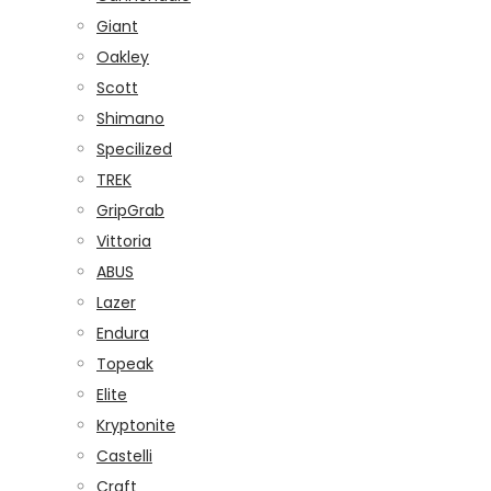
Giant
Oakley
Scott
Shimano
Specilized
TREK
GripGrab
Vittoria
ABUS
Lazer
Endura
Topeak
Elite
Kryptonite
Castelli
Craft