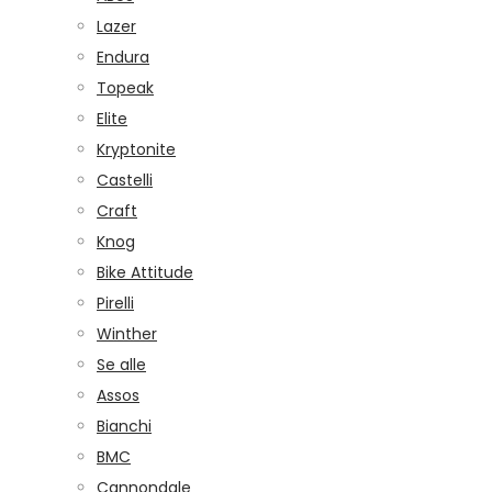
Lazer
Endura
Topeak
Elite
Kryptonite
Castelli
Craft
Knog
Bike Attitude
Pirelli
Winther
Se alle
Assos
Bianchi
BMC
Cannondale