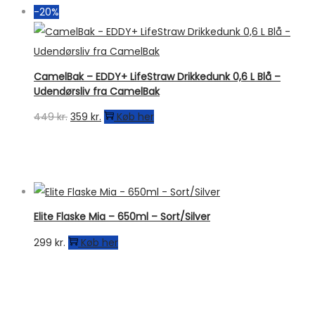
-20%
CamelBak – EDDY+ LifeStraw Drikkedunk 0,6 L Blå –
Udendørsliv fra CamelBak
Den
Den
449
kr.
359
kr.
Køb her
oprindelige
aktuelle
pris
pris
var:
er:
449 kr..
359 kr..
Elite Flaske Mia – 650ml – Sort/Silver
299
kr.
Køb her