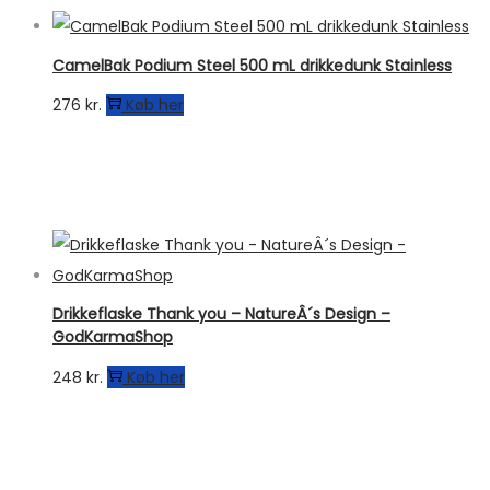
CamelBak Podium Steel 500 mL drikkedunk Stainless
276
kr.
Køb her
Drikkeflaske Thank you – NatureÂ´s Design –
GodKarmaShop
248
kr.
Køb her