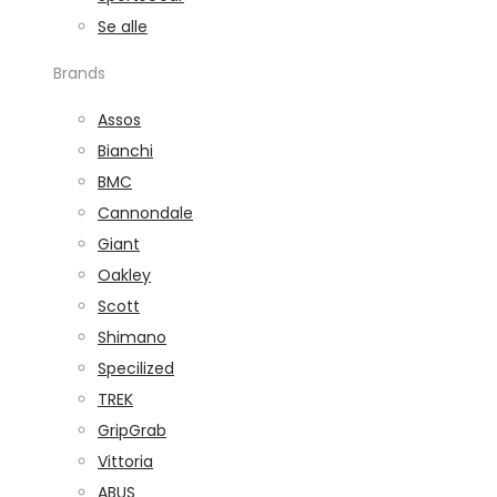
Se alle
Brands
Assos
Bianchi
BMC
Cannondale
Giant
Oakley
Scott
Shimano
Specilized
TREK
GripGrab
Vittoria
ABUS