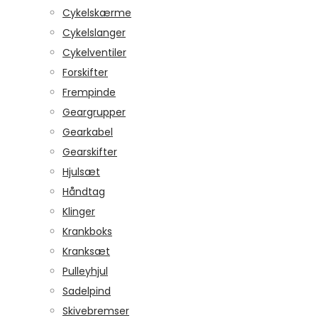
Cykelskærme
Cykelslanger
Cykelventiler
Forskifter
Frempinde
Geargrupper
Gearkabel
Gearskifter
Hjulsæt
Håndtag
Klinger
Krankboks
Kranksæt
Pulleyhjul
Sadelpind
Skivebremser