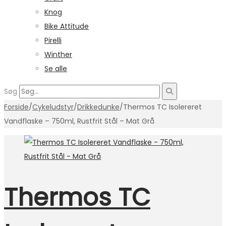
Knog
Bike Attitude
Pirelli
Winther
Se alle
Søg
Forside
/
Cykeludstyr
/
Drikkedunke
/
Thermos TC Isolereret
Vandflaske – 750ml, Rustfrit Stål – Mat Grå
Thermos TC