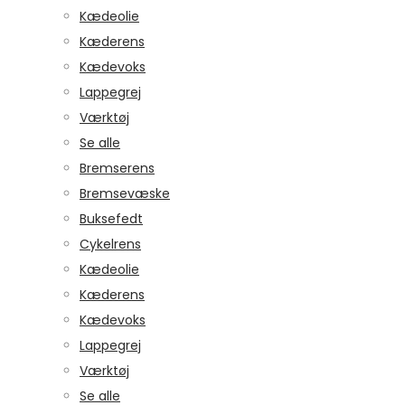
Kædeolie
Kæderens
Kædevoks
Lappegrej
Værktøj
Se alle
Bremserens
Bremsevæske
Buksefedt
Cykelrens
Kædeolie
Kæderens
Kædevoks
Lappegrej
Værktøj
Se alle