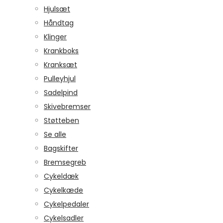
Hjulsæt
Håndtag
Klinger
Krankboks
Kranksæt
Pulleyhjul
Sadelpind
Skivebremser
Støtteben
Se alle
Bagskifter
Bremsegreb
Cykeldæk
Cykelkæde
Cykelpedaler
Cykelsadler