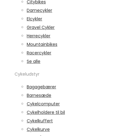
Citybikes
Damecykler
Elcykler
Gravel Cykler
Herrecykler
Mountainbikes
Racercykler
Se alle
Cykeludstyr
Bagagebærer
Barnesæde
Cykelcomputer
Cykelholdere til bil
Cykelkuffert
Cykelkurve