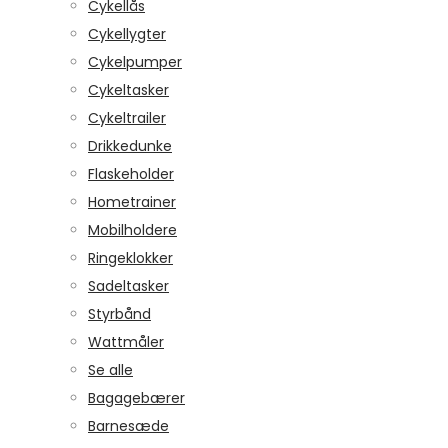
Cykellås
Cykellygter
Cykelpumper
Cykeltasker
Cykeltrailer
Drikkedunke
Flaskeholder
Hometrainer
Mobilholdere
Ringeklokker
Sadeltasker
Styrbånd
Wattmåler
Se alle
Bagagebærer
Barnesæde