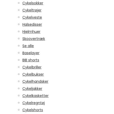
Cykelsokker
Cykeltrøjer
Cykelveste
Halsedisser
Hjelmhuer
Skoovertræk
Se alle
Baselayer
BIB shorts
Cykelbriller
Cykelbukser
Cykelhandsker
Cykeljakker
Cykelkasketter
Cykelregntøj
Cykelshorts