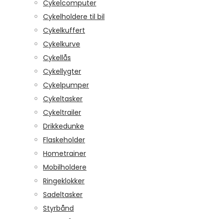
Cykelcomputer
Cykelholdere til bil
Cykelkuffert
Cykelkurve
Cykellås
Cykellygter
Cykelpumper
Cykeltasker
Cykeltrailer
Drikkedunke
Flaskeholder
Hometrainer
Mobilholdere
Ringeklokker
Sadeltasker
Styrbånd