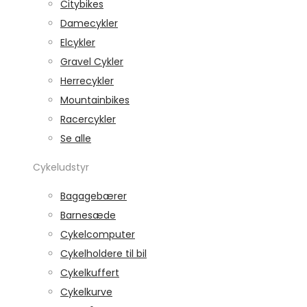
Citybikes
Damecykler
Elcykler
Gravel Cykler
Herrecykler
Mountainbikes
Racercykler
Se alle
Cykeludstyr
Bagagebærer
Barnesæde
Cykelcomputer
Cykelholdere til bil
Cykelkuffert
Cykelkurve