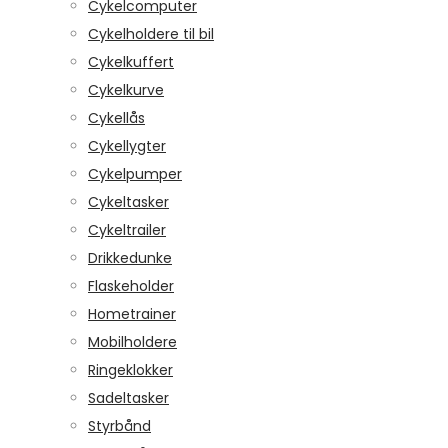
Cykelcomputer
Cykelholdere til bil
Cykelkuffert
Cykelkurve
Cykellås
Cykellygter
Cykelpumper
Cykeltasker
Cykeltrailer
Drikkedunke
Flaskeholder
Hometrainer
Mobilholdere
Ringeklokker
Sadeltasker
Styrbånd