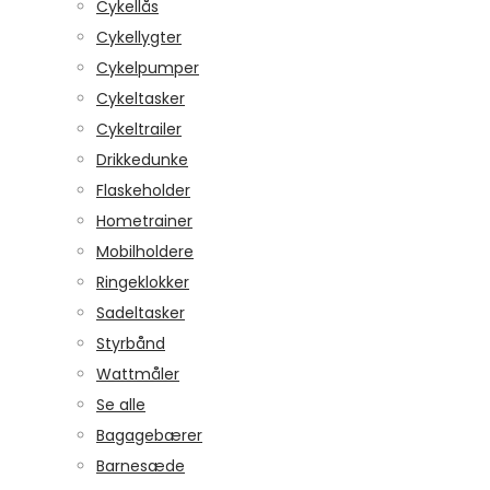
Cykellås
Cykellygter
Cykelpumper
Cykeltasker
Cykeltrailer
Drikkedunke
Flaskeholder
Hometrainer
Mobilholdere
Ringeklokker
Sadeltasker
Styrbånd
Wattmåler
Se alle
Bagagebærer
Barnesæde