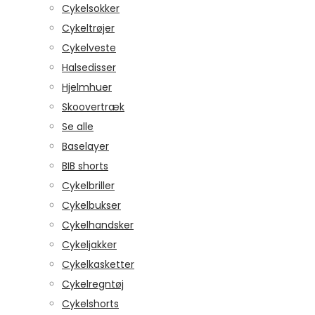
Cykelsokker
Cykeltrøjer
Cykelveste
Halsedisser
Hjelmhuer
Skoovertræk
Se alle
Baselayer
BIB shorts
Cykelbriller
Cykelbukser
Cykelhandsker
Cykeljakker
Cykelkasketter
Cykelregntøj
Cykelshorts