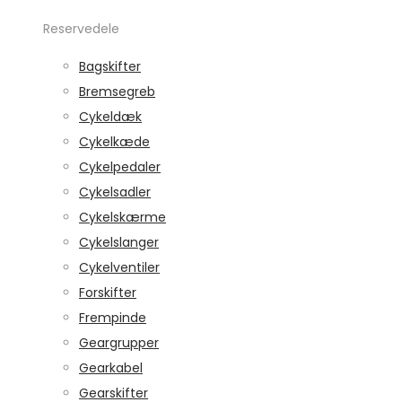
Reservedele
Bagskifter
Bremsegreb
Cykeldæk
Cykelkæde
Cykelpedaler
Cykelsadler
Cykelskærme
Cykelslanger
Cykelventiler
Forskifter
Frempinde
Geargrupper
Gearkabel
Gearskifter