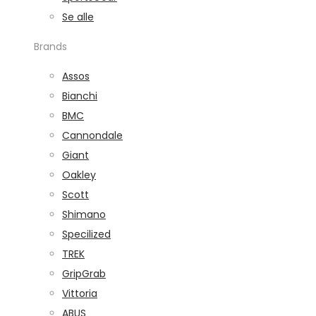
Se alle
Brands
Assos
Bianchi
BMC
Cannondale
Giant
Oakley
Scott
Shimano
Specilized
TREK
GripGrab
Vittoria
ABUS