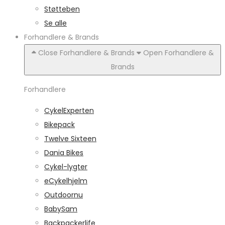
Støtteben
Se alle
Forhandlere & Brands
Close Forhandlere & Brands
Open Forhandlere &
Brands
Forhandlere
CykelExperten
Bikepack
Twelve Sixteen
Dania Bikes
Cykel-lygter
eCykelhjelm
Outdoornu
BabySam
Backpackerlife