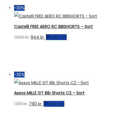
999 kr..
499 kr..
-30%
Castelli FREE AERO RC BIBSHORTS – Sort
Den
Den
1.349
kr.
944
kr.
Køb her
oprindelige
aktuelle
pris
pris
var:
er:
1.349 kr..
944 kr..
-30%
Assos MILLE GT Bib Shorts C2 – Sort
Den
Den
1.129
kr.
790
kr.
Køb her
oprindelige
aktuelle
pris
pris
var:
er: