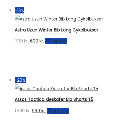
1.129 kr..
790 kr..
-13%
Astra Uzun Winter Bib Long Cykelbukser
Den
Den
799
kr.
699
kr.
Køb her
oprindelige
aktuelle
pris
pris
var:
er:
799 kr..
699 kr..
-29%
Assos Tactica Kieskafer Bib Shorts T5
Den
Den
1.399
kr.
999
kr.
Køb her
oprindelige
aktuelle
pris
pris
var:
er: