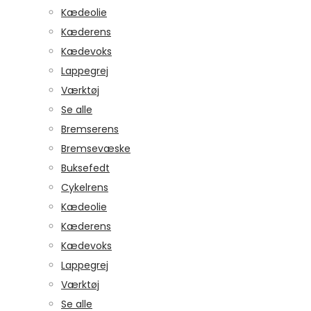
Kædeolie
Kæderens
Kædevoks
Lappegrej
Værktøj
Se alle
Bremserens
Bremsevæske
Buksefedt
Cykelrens
Kædeolie
Kæderens
Kædevoks
Lappegrej
Værktøj
Se alle