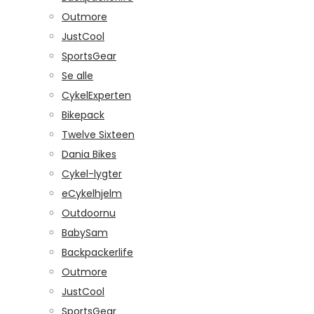
Outmore
JustCool
SportsGear
Se alle
CykelExperten
Bikepack
Twelve Sixteen
Dania Bikes
Cykel-lygter
eCykelhjelm
Outdoornu
BabySam
Backpackerlife
Outmore
JustCool
SportsGear