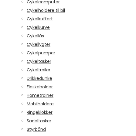
Cykelcomputer
Cykelholdere til bil
Cykelkuffert
Cykelkurve
Cykellås
Cykellygter
Cykelpumper
Cykeltasker
Cykeltrailer
Drikkedunke
Flaskeholder
Hometrainer
Mobilholdere
Ringeklokker
Sadeltasker
Styrbånd