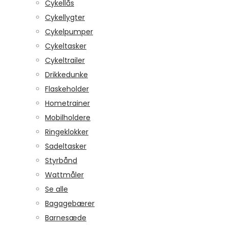
Cykellås
Cykellygter
Cykelpumper
Cykeltasker
Cykeltrailer
Drikkedunke
Flaskeholder
Hometrainer
Mobilholdere
Ringeklokker
Sadeltasker
Styrbånd
Wattmåler
Se alle
Bagagebærer
Barnesæde