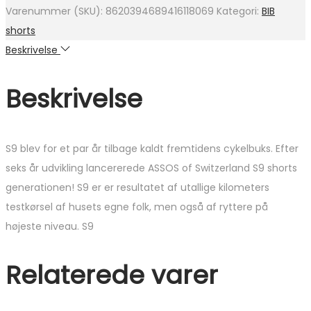
var:
er:
Varenummer (SKU):
8620394689416118069
Kategori:
BIB
2.339 kr..
1.403 kr..
shorts
Beskrivelse
Beskrivelse
S9 blev for et par år tilbage kaldt fremtidens cykelbuks. Efter
seks år udvikling lancererede ASSOS of Switzerland S9 shorts
generationen! S9 er er resultatet af utallige kilometers
testkørsel af husets egne folk, men også af ryttere på
højeste niveau. S9
Relaterede varer