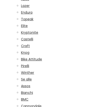
Lazer
Endura
Topeak
Elite
Kryptonite
Castelli
Craft
Knog
Bike Attitude
Pirelli
Winther
Se alle
Assos
Bianchi
BMC
Cannondale