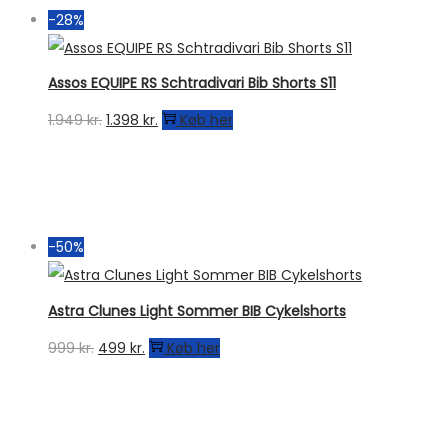
-28%
Assos EQUIPE RS Schtradivari Bib Shorts S11
Den
Den
1.949
kr.
1.398
kr.
Køb her
oprindelige
aktuelle
pris
pris
var:
er:
1.949 kr..
1.398 kr..
-50%
Astra Clunes Light Sommer BIB Cykelshorts
Den
Den
999
kr.
499
kr.
Køb her
oprindelige
aktuelle
pris
pris
var:
er: