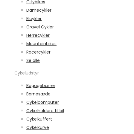
Citybikes
Damecykler
Elcykler
Gravel Cykler
Herrecykler
Mountainbikes
Racercykler
Se alle
Cykeludstyr
Bagagebærer
Barnesæde
Cykelcomputer
Cykelholdere til bil
Cykelkuffert
Cykelkurve