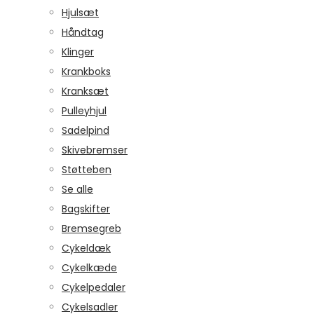
Hjulsæt
Håndtag
Klinger
Krankboks
Kranksæt
Pulleyhjul
Sadelpind
Skivebremser
Støtteben
Se alle
Bagskifter
Bremsegreb
Cykeldæk
Cykelkæde
Cykelpedaler
Cykelsadler