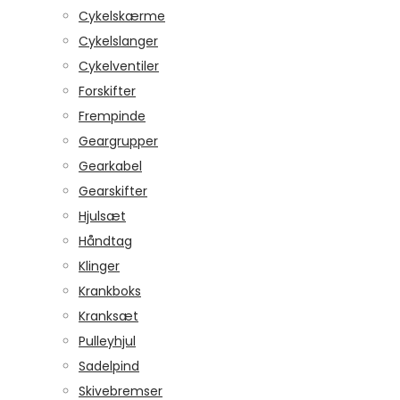
Cykelskærme
Cykelslanger
Cykelventiler
Forskifter
Frempinde
Geargrupper
Gearkabel
Gearskifter
Hjulsæt
Håndtag
Klinger
Krankboks
Kranksæt
Pulleyhjul
Sadelpind
Skivebremser