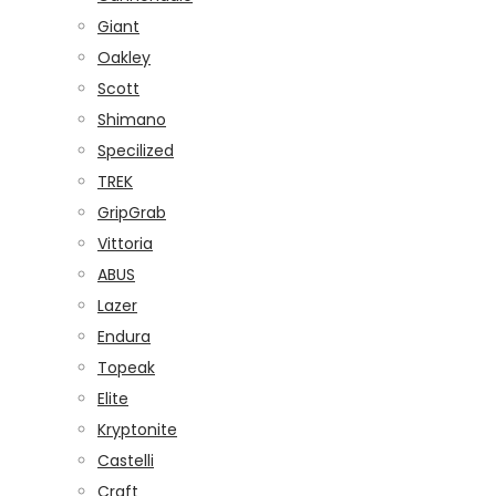
Giant
Oakley
Scott
Shimano
Specilized
TREK
GripGrab
Vittoria
ABUS
Lazer
Endura
Topeak
Elite
Kryptonite
Castelli
Craft