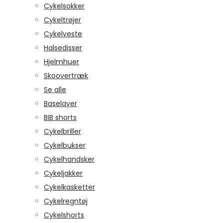
Cykelsokker
Cykeltrøjer
Cykelveste
Halsedisser
Hjelmhuer
Skoovertræk
Se alle
Baselayer
BIB shorts
Cykelbriller
Cykelbukser
Cykelhandsker
Cykeljakker
Cykelkasketter
Cykelregntøj
Cykelshorts