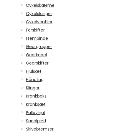
Cykelskærme
Cykelslanger
Cykelventiler
Forskifter
Frempinde
Geargrupper
Gearkabel
Gearskifter
Hjulsæt
Håndtag
Klinger
Krankboks
Kranksæt
Pulleyhjul
Sadelpind
Skivebremser