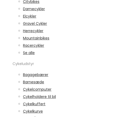
Citybikes
Damecykler
Elcykler
Gravel Cykler
Herrecykler
Mountainbikes
Racercykler
Se alle
Cykeludstyr
Bagagebærer
Barnesæde
Cykelcomputer
Cykelholdere til bil
Cykelkuffert
Cykelkurve