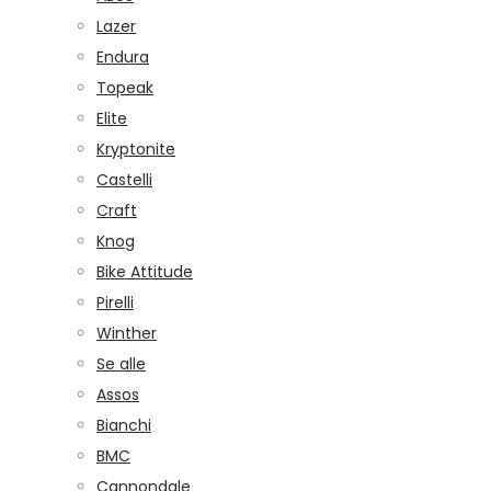
Lazer
Endura
Topeak
Elite
Kryptonite
Castelli
Craft
Knog
Bike Attitude
Pirelli
Winther
Se alle
Assos
Bianchi
BMC
Cannondale