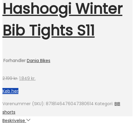
Hashoogi Winter
Bib Tights S11
Forhandler
Dania Bikes
Den
Den
2.199
kr.
1.849
kr.
oprindelige
aktuelle
Køb her
pris
pris
var:
er:
Varenummer (SKU):
8718146476047380614
Kategori:
BIB
2.199 kr..
1.849 kr..
shorts
Beskrivelse