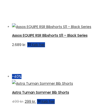
oprindelige
aktuelle
pris
pris
var:
er:
1.619 kr..
1.149 kr..
Assos EQUIPE RSR Bibshorts S11 – Black Series
2.689
kr.
Køb her
-40%
Astra Tuman Sommer Bib Shorts
Den
Den
499
kr.
299
kr.
Køb her
oprindelige
aktuelle