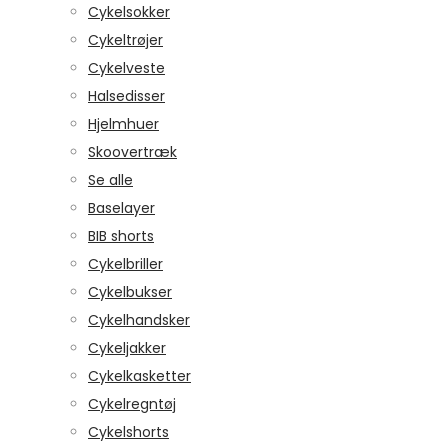
Cykelsokker
Cykeltrøjer
Cykelveste
Halsedisser
Hjelmhuer
Skoovertræk
Se alle
Baselayer
BIB shorts
Cykelbriller
Cykelbukser
Cykelhandsker
Cykeljakker
Cykelkasketter
Cykelregntøj
Cykelshorts