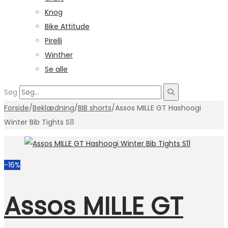
Knog
Bike Attitude
Pirelli
Winther
Se alle
Søg
Forside
/
Beklædning
/
BIB shorts
/
Assos MILLE GT Hashoogi
Winter Bib Tights S11
-16%
Assos MILLE GT