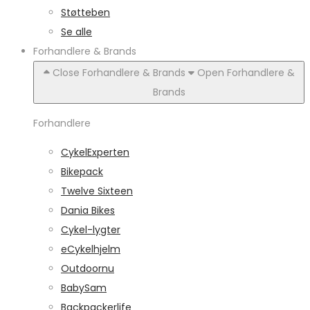
Støtteben
Se alle
Forhandlere & Brands
Close Forhandlere & Brands
Open Forhandlere &
Brands
Forhandlere
CykelExperten
Bikepack
Twelve Sixteen
Dania Bikes
Cykel-lygter
eCykelhjelm
Outdoornu
BabySam
Backpackerlife