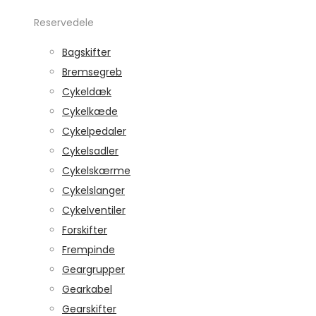
Reservedele
Bagskifter
Bremsegreb
Cykeldæk
Cykelkæde
Cykelpedaler
Cykelsadler
Cykelskærme
Cykelslanger
Cykelventiler
Forskifter
Frempinde
Geargrupper
Gearkabel
Gearskifter