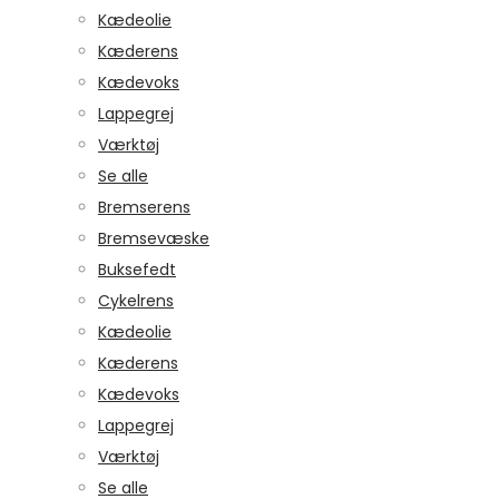
Kædeolie
Kæderens
Kædevoks
Lappegrej
Værktøj
Se alle
Bremserens
Bremsevæske
Buksefedt
Cykelrens
Kædeolie
Kæderens
Kædevoks
Lappegrej
Værktøj
Se alle