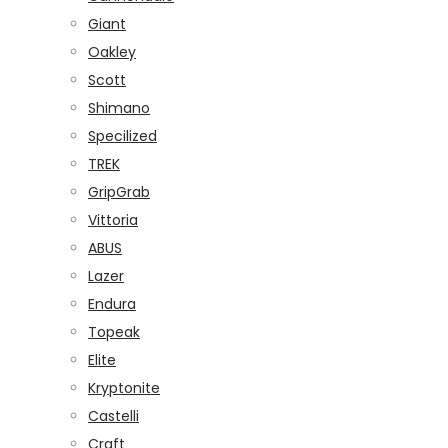
Giant
Oakley
Scott
Shimano
Specilized
TREK
GripGrab
Vittoria
ABUS
Lazer
Endura
Topeak
Elite
Kryptonite
Castelli
Craft