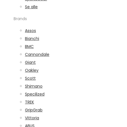
Se alle
Brands
Assos
Bianchi
BMC
Cannondale
Giant
Oakley
Scott
Shimano
Specilized
TREK
GripGrab
Vittoria
ABUS