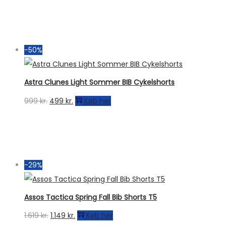
-50%
Astra Clunes Light Sommer BIB Cykelshorts
Den
Den
999
kr.
499
kr.
Køb her
oprindelige
aktuelle
pris
pris
var:
er:
999 kr..
499 kr..
-29%
Assos Tactica Spring Fall Bib Shorts T5
Den
Den
1.619
kr.
1.149
kr.
Køb her