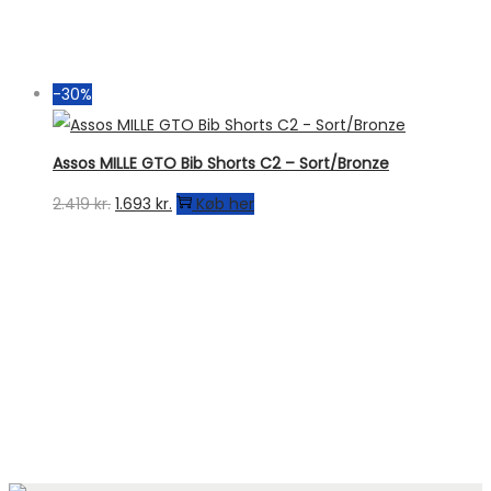
pris
pris
var:
er:
499 kr..
299 kr..
-30%
Assos MILLE GTO Bib Shorts C2 – Sort/Bronze
Den
Den
2.419
kr.
1.693
kr.
Køb her
oprindelige
aktuelle
pris
pris
var:
er:
2.419 kr..
1.693 kr..