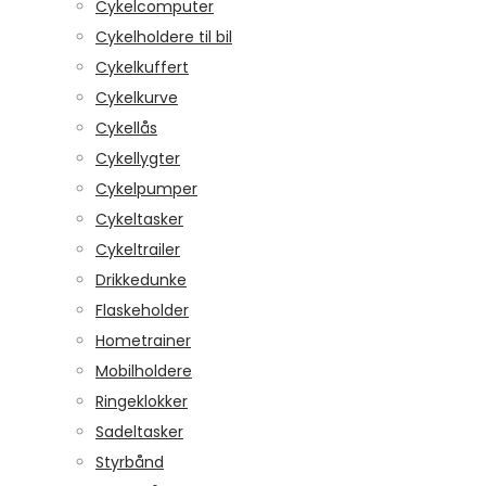
Cykelcomputer
Cykelholdere til bil
Cykelkuffert
Cykelkurve
Cykellås
Cykellygter
Cykelpumper
Cykeltasker
Cykeltrailer
Drikkedunke
Flaskeholder
Hometrainer
Mobilholdere
Ringeklokker
Sadeltasker
Styrbånd