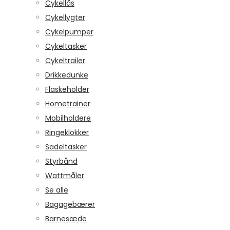
Cykellås
Cykellygter
Cykelpumper
Cykeltasker
Cykeltrailer
Drikkedunke
Flaskeholder
Hometrainer
Mobilholdere
Ringeklokker
Sadeltasker
Styrbånd
Wattmåler
Se alle
Bagagebærer
Barnesæde