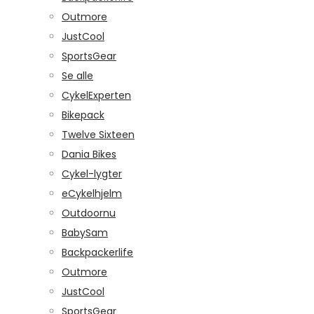
Outmore
JustCool
SportsGear
Se alle
CykelExperten
Bikepack
Twelve Sixteen
Dania Bikes
Cykel-lygter
eCykelhjelm
Outdoornu
BabySam
Backpackerlife
Outmore
JustCool
SportsGear