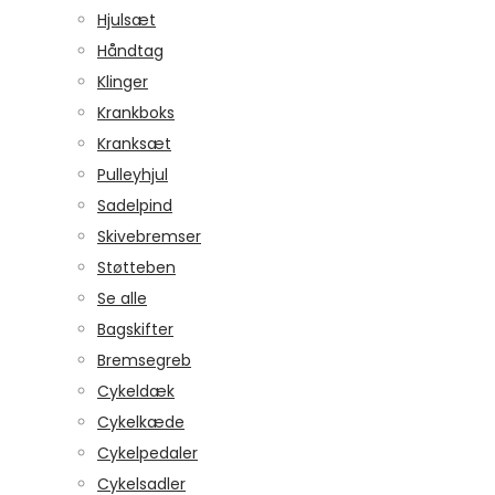
Hjulsæt
Håndtag
Klinger
Krankboks
Kranksæt
Pulleyhjul
Sadelpind
Skivebremser
Støtteben
Se alle
Bagskifter
Bremsegreb
Cykeldæk
Cykelkæde
Cykelpedaler
Cykelsadler