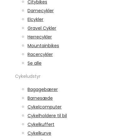
Citybikes
Damecykler
Elcykler
Gravel Cykler
Herrecykler
Mountainbikes
Racercykler
Se alle
Cykeludstyr
Bagagebærer
Barnesæde
Cykelcomputer
Cykelholdere til bil
Cykelkuffert
Cykelkurve