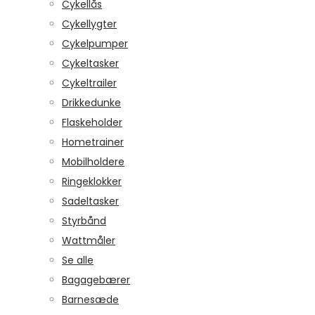
Cykellås
Cykellygter
Cykelpumper
Cykeltasker
Cykeltrailer
Drikkedunke
Flaskeholder
Hometrainer
Mobilholdere
Ringeklokker
Sadeltasker
Styrbånd
Wattmåler
Se alle
Bagagebærer
Barnesæde