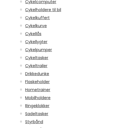
Cykelcomputer
Cykelholdere til bil
Cykelkuffert
Cykelkurve
Cykellås
Cykellygter
Cykelpumper
Cykeltasker
Cykeltrailer
Drikkedunke
Flaskeholder
Hometrainer
Mobilholdere
Ringeklokker
Sadeltasker
Styrbånd