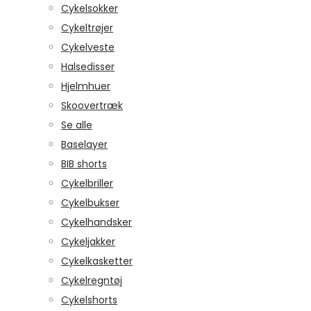
Cykelsokker
Cykeltrøjer
Cykelveste
Halsedisser
Hjelmhuer
Skoovertræk
Se alle
Baselayer
BIB shorts
Cykelbriller
Cykelbukser
Cykelhandsker
Cykeljakker
Cykelkasketter
Cykelregntøj
Cykelshorts