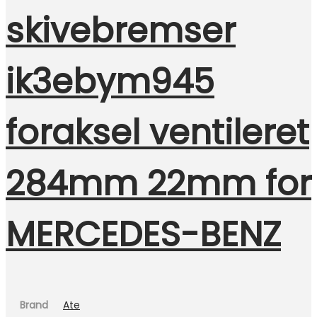
skivebremser
ik3ebym945
foraksel ventileret
284mm 22mm for
MERCEDES-BENZ
Brand
Ate