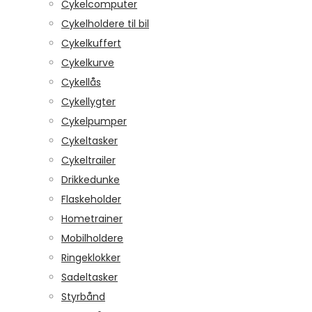
Cykelcomputer
Cykelholdere til bil
Cykelkuffert
Cykelkurve
Cykellås
Cykellygter
Cykelpumper
Cykeltasker
Cykeltrailer
Drikkedunke
Flaskeholder
Hometrainer
Mobilholdere
Ringeklokker
Sadeltasker
Styrbånd