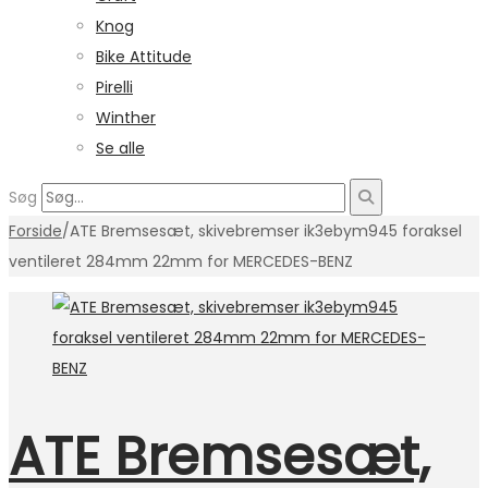
Knog
Bike Attitude
Pirelli
Winther
Se alle
Søg
Forside
/
ATE Bremsesæt, skivebremser ik3ebym945 foraksel
ventileret 284mm 22mm for MERCEDES-BENZ
ATE Bremsesæt,