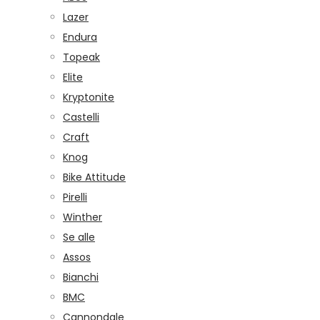
Lazer
Endura
Topeak
Elite
Kryptonite
Castelli
Craft
Knog
Bike Attitude
Pirelli
Winther
Se alle
Assos
Bianchi
BMC
Cannondale