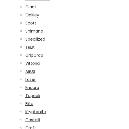
Giant
Oakley
Scott
Shimano
Specilized
TREK
GripGrab
Vittoria
ABUS
Lazer
Endura
Topeak
Elite
Kryptonite
Castelli
Craft