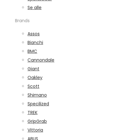
Se alle
Brands
Assos
Bianchi
BMC
Cannondale
Giant
Oakley
Scott
Shimano
Specilized
TREK
GripGrab
Vittoria
ABUS