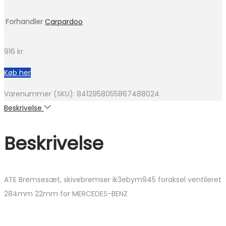
Forhandler
Carpardoo
916
kr.
Køb her
Varenummer (SKU):
8412958055867488024
Beskrivelse
Beskrivelse
ATE Bremsesæt, skivebremser ik3ebym945 foraksel ventileret
284mm 22mm for MERCEDES-BENZ