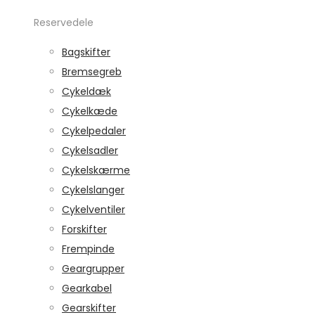
Reservedele
Bagskifter
Bremsegreb
Cykeldæk
Cykelkæde
Cykelpedaler
Cykelsadler
Cykelskærme
Cykelslanger
Cykelventiler
Forskifter
Frempinde
Geargrupper
Gearkabel
Gearskifter