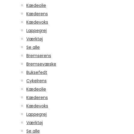
Kædeolie
Kæderens
Kædevoks
Lappegrej
Værktøj
Se alle
Bremserens
Bremsevæske
Buksefedt
Cykelrens
Kædeolie
Kæderens
Kædevoks
Lappegrej
Værktøj
Se alle