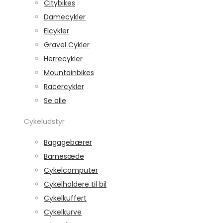
Citybikes
Damecykler
Elcykler
Gravel Cykler
Herrecykler
Mountainbikes
Racercykler
Se alle
Cykeludstyr
Bagagebærer
Barnesæde
Cykelcomputer
Cykelholdere til bil
Cykelkuffert
Cykelkurve