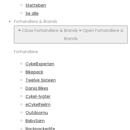
Støtteben
Se alle
Forhandlere & Brands
Close Forhandlere & Brands
Open Forhandlere &
Brands
Forhandlere
CykelExperten
Bikepack
Twelve Sixteen
Dania Bikes
Cykel-lygter
eCykelhjelm
Outdoornu
BabySam
Backpackerlife