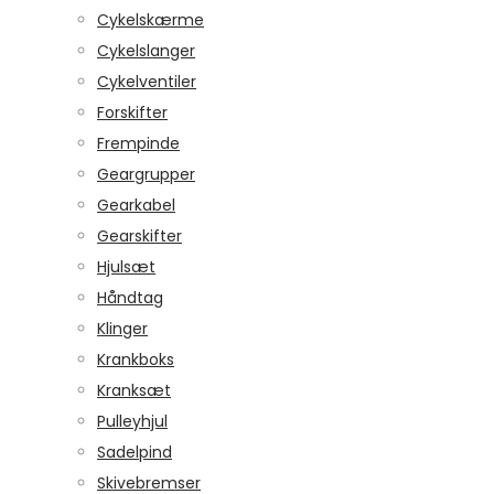
Cykelskærme
Cykelslanger
Cykelventiler
Forskifter
Frempinde
Geargrupper
Gearkabel
Gearskifter
Hjulsæt
Håndtag
Klinger
Krankboks
Kranksæt
Pulleyhjul
Sadelpind
Skivebremser