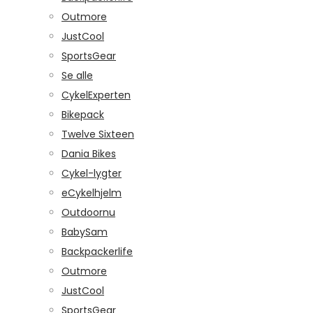
Outmore
JustCool
SportsGear
Se alle
CykelExperten
Bikepack
Twelve Sixteen
Dania Bikes
Cykel-lygter
eCykelhjelm
Outdoornu
BabySam
Backpackerlife
Outmore
JustCool
SportsGear