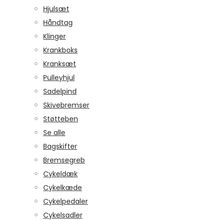
Hjulsæt
Håndtag
Klinger
Krankboks
Kranksæt
Pulleyhjul
Sadelpind
Skivebremser
Støtteben
Se alle
Bagskifter
Bremsegreb
Cykeldæk
Cykelkæde
Cykelpedaler
Cykelsadler