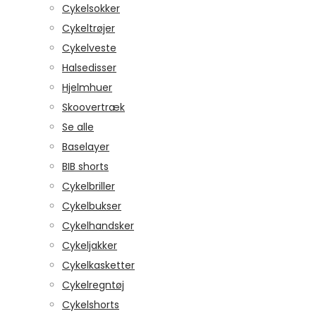
Cykelsokker
Cykeltrøjer
Cykelveste
Halsedisser
Hjelmhuer
Skoovertræk
Se alle
Baselayer
BIB shorts
Cykelbriller
Cykelbukser
Cykelhandsker
Cykeljakker
Cykelkasketter
Cykelregntøj
Cykelshorts