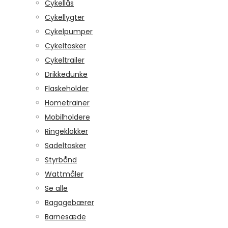
Cykellås
Cykellygter
Cykelpumper
Cykeltasker
Cykeltrailer
Drikkedunke
Flaskeholder
Hometrainer
Mobilholdere
Ringeklokker
Sadeltasker
Styrbånd
Wattmåler
Se alle
Bagagebærer
Barnesæde