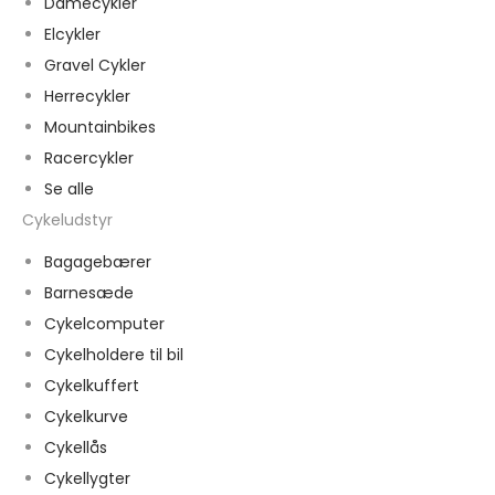
Damecykler
Elcykler
Gravel Cykler
Herrecykler
Mountainbikes
Racercykler
Se alle
Cykeludstyr
Bagagebærer
Barnesæde
Cykelcomputer
Cykelholdere til bil
Cykelkuffert
Cykelkurve
Cykellås
Cykellygter