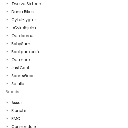
Twelve Sixteen
Dania Bikes
Cykel-lygter
eCykelhjelm
Outdoornu
BabySam
Backpackerlife
Outmore
JustCool
SportsGear
Se alle
Brands
Assos
Bianchi
BMC
Cannondale