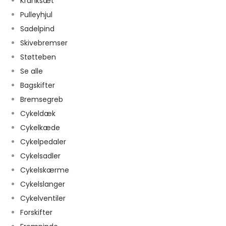
Kranksæt
Pulleyhjul
Sadelpind
Skivebremser
Støtteben
Se alle
Bagskifter
Bremsegreb
Cykeldæk
Cykelkæde
Cykelpedaler
Cykelsadler
Cykelskærme
Cykelslanger
Cykelventiler
Forskifter