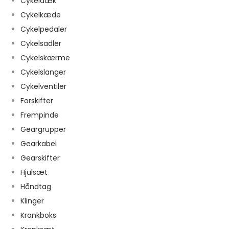
Cykeldæk
Cykelkæde
Cykelpedaler
Cykelsadler
Cykelskærme
Cykelslanger
Cykelventiler
Forskifter
Frempinde
Geargrupper
Gearkabel
Gearskifter
Hjulsæt
Håndtag
Klinger
Krankboks