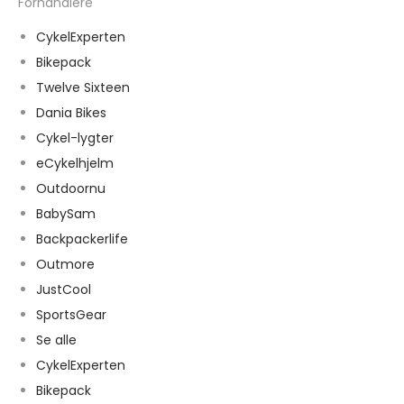
Forhandlere
CykelExperten
Bikepack
Twelve Sixteen
Dania Bikes
Cykel-lygter
eCykelhjelm
Outdoornu
BabySam
Backpackerlife
Outmore
JustCool
SportsGear
Se alle
CykelExperten
Bikepack