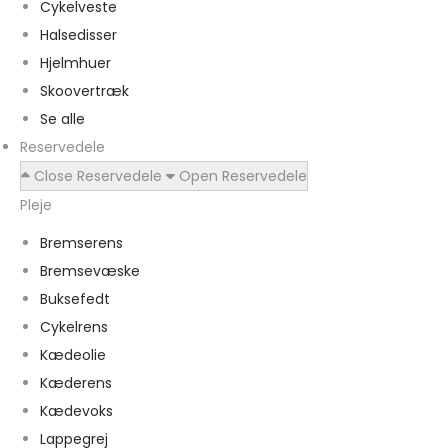
Cykelveste
Halsedisser
Hjelmhuer
Skoovertræk
Se alle
Reservedele
Close Reservedele
Open Reservedele
Pleje
Bremserens
Bremsevæske
Buksefedt
Cykelrens
Kædeolie
Kæderens
Kædevoks
Lappegrej