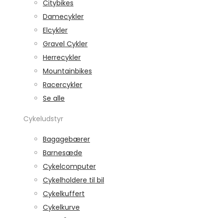
Citybikes
Damecykler
Elcykler
Gravel Cykler
Herrecykler
Mountainbikes
Racercykler
Se alle
Cykeludstyr
Bagagebærer
Barnesæde
Cykelcomputer
Cykelholdere til bil
Cykelkuffert
Cykelkurve