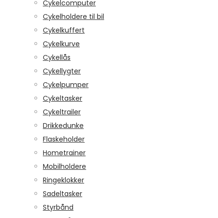
Cykelcomputer
Cykelholdere til bil
Cykelkuffert
Cykelkurve
Cykellås
Cykellygter
Cykelpumper
Cykeltasker
Cykeltrailer
Drikkedunke
Flaskeholder
Hometrainer
Mobilholdere
Ringeklokker
Sadeltasker
Styrbånd