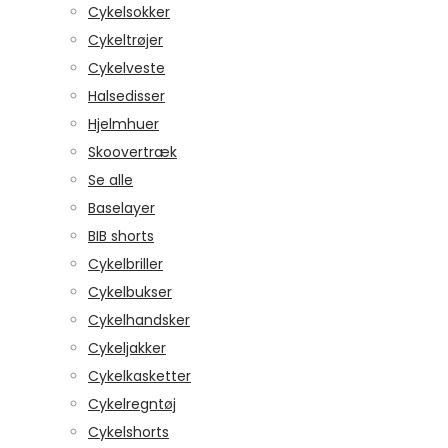
Cykelsokker
Cykeltrøjer
Cykelveste
Halsedisser
Hjelmhuer
Skoovertræk
Se alle
Baselayer
BIB shorts
Cykelbriller
Cykelbukser
Cykelhandsker
Cykeljakker
Cykelkasketter
Cykelregntøj
Cykelshorts