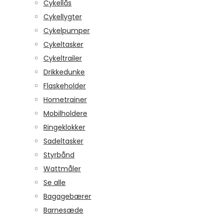
Cykellås
Cykellygter
Cykelpumper
Cykeltasker
Cykeltrailer
Drikkedunke
Flaskeholder
Hometrainer
Mobilholdere
Ringeklokker
Sadeltasker
Styrbånd
Wattmåler
Se alle
Bagagebærer
Barnesæde