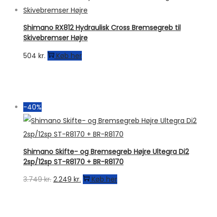
Shimano RX812 Hydraulisk Cross Bremsegreb til
Skivebremser Højre
504
kr.
Køb her
-40%
Shimano Skifte- og Bremsegreb Højre Ultegra Di2
2sp/12sp ST-R8170 + BR-R8170
Den
Den
3.749
kr.
2.249
kr.
Køb her
oprindelige
aktuelle
pris
pris