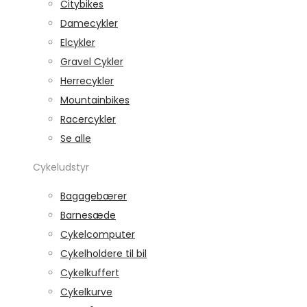
Citybikes
Damecykler
Elcykler
Gravel Cykler
Herrecykler
Mountainbikes
Racercykler
Se alle
Cykeludstyr
Bagagebærer
Barnesæde
Cykelcomputer
Cykelholdere til bil
Cykelkuffert
Cykelkurve