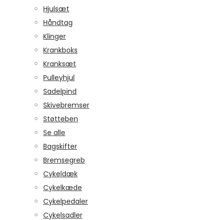
Hjulsæt
Håndtag
Klinger
Krankboks
Kranksæt
Pulleyhjul
Sadelpind
Skivebremser
Støtteben
Se alle
Bagskifter
Bremsegreb
Cykeldæk
Cykelkæde
Cykelpedaler
Cykelsadler