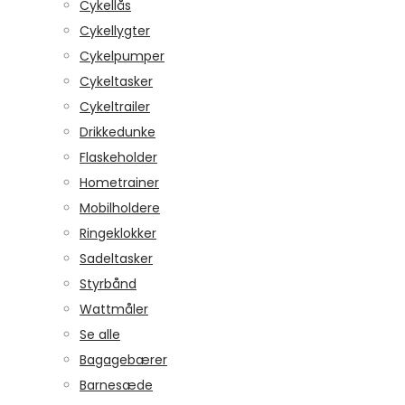
Cykellås
Cykellygter
Cykelpumper
Cykeltasker
Cykeltrailer
Drikkedunke
Flaskeholder
Hometrainer
Mobilholdere
Ringeklokker
Sadeltasker
Styrbånd
Wattmåler
Se alle
Bagagebærer
Barnesæde