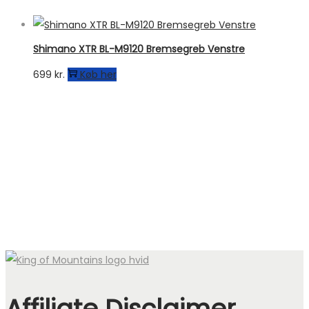
var:
er:
9.999 kr..
5.999 kr..
Shimano XTR BL-M9120 Bremsegreb Venstre
699
kr.
Køb her
Affiliate Disclaimer