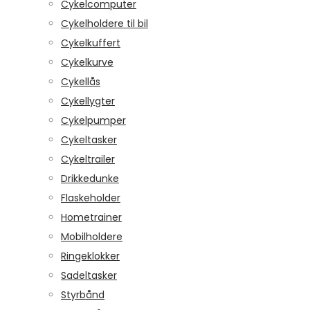
Cykelcomputer
Cykelholdere til bil
Cykelkuffert
Cykelkurve
Cykellås
Cykellygter
Cykelpumper
Cykeltasker
Cykeltrailer
Drikkedunke
Flaskeholder
Hometrainer
Mobilholdere
Ringeklokker
Sadeltasker
Styrbånd