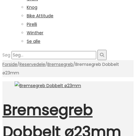
Knog
Bike Attitude
Pirelli
Winther
Se alle
Søg
Forside
/
Reservedele
/
Bremsegreb
/
Bremsegreb Dobbelt
ø23mm
Bremsegreb
Dobbelt ø23mm