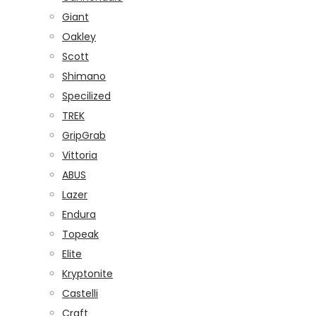
Giant
Oakley
Scott
Shimano
Specilized
TREK
GripGrab
Vittoria
ABUS
Lazer
Endura
Topeak
Elite
Kryptonite
Castelli
Craft