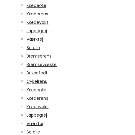
Kædeolie
Kæderens
Kædevoks
Lappegrej
Værktøj
Se alle
Bremserens
Bremsevæske
Buksefedt
Cykelrens
Kædeolie
Kæderens
Kædevoks
Lappegrej
Værktøj
Se alle