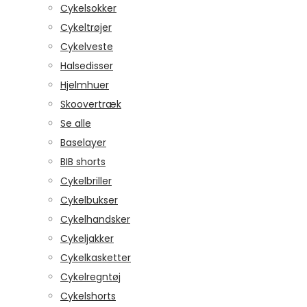
Cykelsokker
Cykeltrøjer
Cykelveste
Halsedisser
Hjelmhuer
Skoovertræk
Se alle
Baselayer
BIB shorts
Cykelbriller
Cykelbukser
Cykelhandsker
Cykeljakker
Cykelkasketter
Cykelregntøj
Cykelshorts