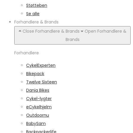
Støtteben
Se alle
Forhandlere & Brands
Close Forhandlere & Brands
Open Forhandlere &
Brands
Forhandlere
CykelExperten
Bikepack
Twelve Sixteen
Dania Bikes
Cykel-lygter
eCykelhjelm
Outdoornu
BabySam
Backpackerlife