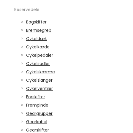
Reservedele
Bagskifter
Bremsegreb
Cykeldæk
Cykelkæde
Cykelpedaler
Cykelsadler
Cykelskærme
Cykelslanger
Cykelventiler
Forskifter
Frempinde
Geargrupper
Gearkabel
Gearskifter