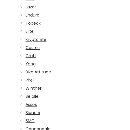
Lazer
Endura
Topeak
Elite
Kryptonite
Castelli
Craft
Knog
Bike Attitude
Pirelli
Winther
Se alle
Assos
Bianchi
BMC
Cannondale