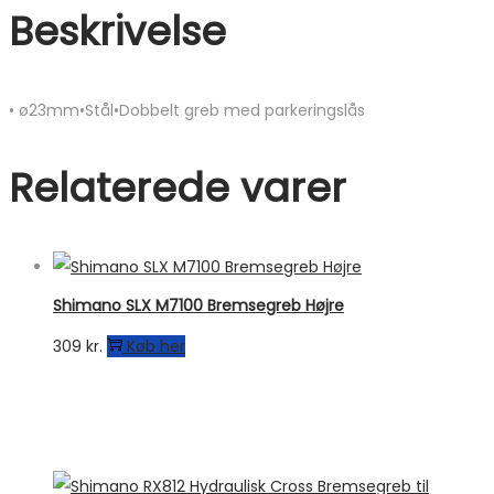
Beskrivelse
• ø23mm•Stål•Dobbelt greb med parkeringslås
Relaterede varer
Shimano SLX M7100 Bremsegreb Højre
309
kr.
Køb her