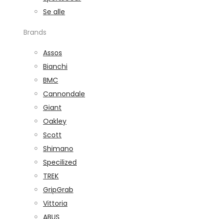
Se alle
Brands
Assos
Bianchi
BMC
Cannondale
Giant
Oakley
Scott
Shimano
Specilized
TREK
GripGrab
Vittoria
ABUS