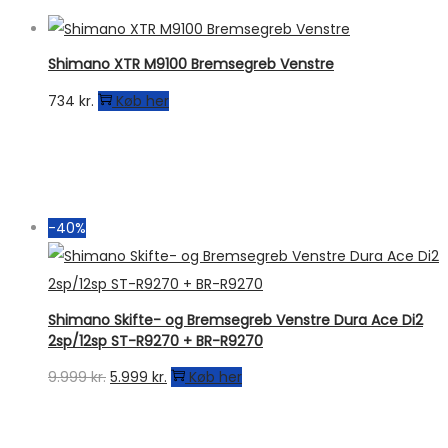
var:
er:
3.749 kr..
2.249 kr..
Shimano XTR M9100 Bremsegreb Venstre
734
kr.
Køb her
-40%
Shimano Skifte- og Bremsegreb Venstre Dura Ace Di2
2sp/12sp ST-R9270 + BR-R9270
Den
Den
9.999
kr.
5.999
kr.
Køb her
oprindelige
aktuelle
pris
pris