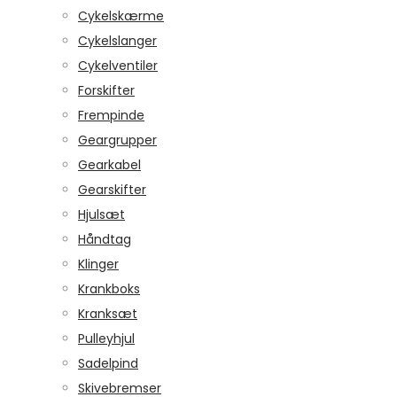
Cykelskærme
Cykelslanger
Cykelventiler
Forskifter
Frempinde
Geargrupper
Gearkabel
Gearskifter
Hjulsæt
Håndtag
Klinger
Krankboks
Kranksæt
Pulleyhjul
Sadelpind
Skivebremser