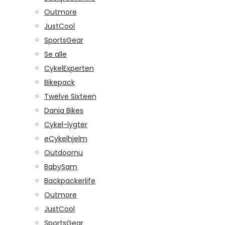
Outmore
JustCool
SportsGear
Se alle
CykelExperten
Bikepack
Twelve Sixteen
Dania Bikes
Cykel-lygter
eCykelhjelm
Outdoornu
BabySam
Backpackerlife
Outmore
JustCool
SportsGear