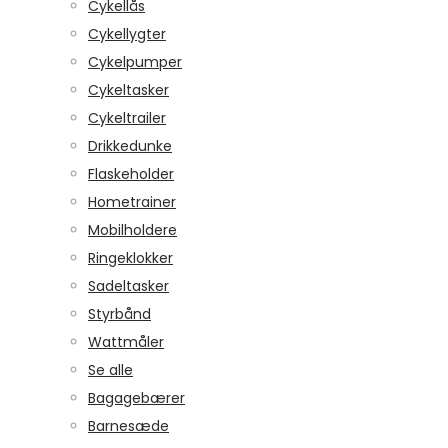
Cykellås
Cykellygter
Cykelpumper
Cykeltasker
Cykeltrailer
Drikkedunke
Flaskeholder
Hometrainer
Mobilholdere
Ringeklokker
Sadeltasker
Styrbånd
Wattmåler
Se alle
Bagagebærer
Barnesæde