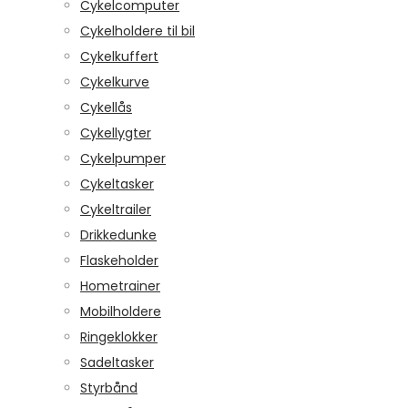
Cykelcomputer
Cykelholdere til bil
Cykelkuffert
Cykelkurve
Cykellås
Cykellygter
Cykelpumper
Cykeltasker
Cykeltrailer
Drikkedunke
Flaskeholder
Hometrainer
Mobilholdere
Ringeklokker
Sadeltasker
Styrbånd