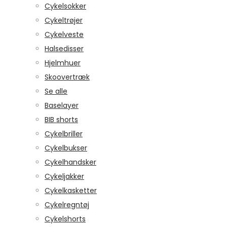
Cykelsokker
Cykeltrøjer
Cykelveste
Halsedisser
Hjelmhuer
Skoovertræk
Se alle
Baselayer
BIB shorts
Cykelbriller
Cykelbukser
Cykelhandsker
Cykeljakker
Cykelkasketter
Cykelregntøj
Cykelshorts