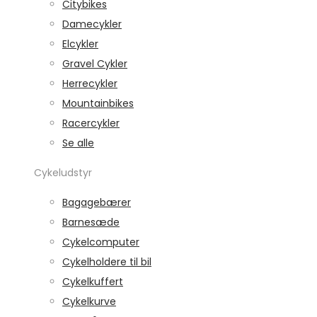
Citybikes
Damecykler
Elcykler
Gravel Cykler
Herrecykler
Mountainbikes
Racercykler
Se alle
Cykeludstyr
Bagagebærer
Barnesæde
Cykelcomputer
Cykelholdere til bil
Cykelkuffert
Cykelkurve