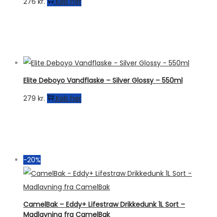
276
kr.
Køb her
Elite Deboyo Vandflaske – Silver Glossy – 550ml
279
kr.
Køb her
-20%
CamelBak – Eddy+ Lifestraw Drikkedunk 1L Sort –
Madlavning fra CamelBak