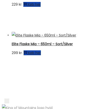
229
kr.
Køb her
Elite Flaske Mia – 650ml – Sort/Silver
299
kr.
Køb her