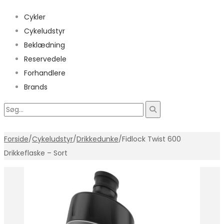
Cykler
Cykeludstyr
Beklædning
Reservedele
Forhandlere
Brands
Forside
/
Cykeludstyr
/
Drikkedunke
/
Fidlock Twist 600
Drikkeflaske – Sort