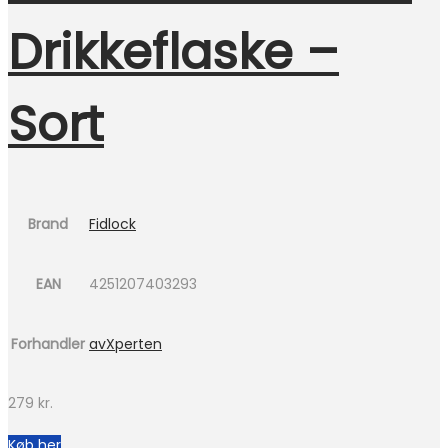
Drikkeflaske –
Sort
Brand
Fidlock
EAN
4251207403293
Forhandler
avXperten
279
kr.
Køb her