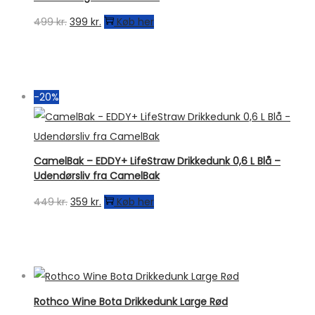
499
kr.
399
kr.
Køb her
-20%
CamelBak – EDDY+ LifeStraw Drikkedunk 0,6 L Blå –
Udendørsliv fra CamelBak
449
kr.
359
kr.
Køb her
Rothco Wine Bota Drikkedunk Large Rød