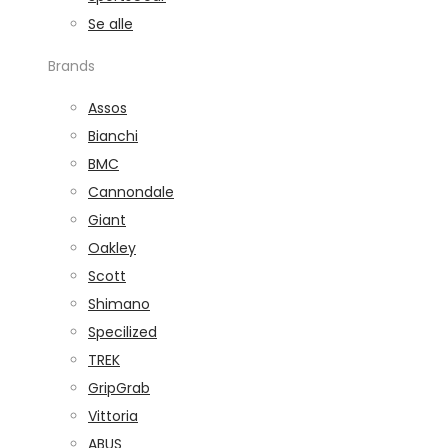
Se alle
Brands
Assos
Bianchi
BMC
Cannondale
Giant
Oakley
Scott
Shimano
Specilized
TREK
GripGrab
Vittoria
ABUS