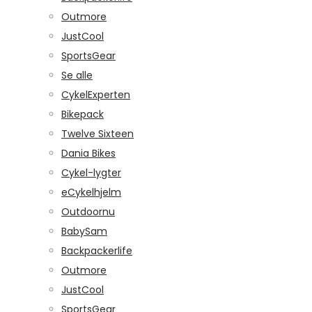
Outmore
JustCool
SportsGear
Se alle
CykelExperten
Bikepack
Twelve Sixteen
Dania Bikes
Cykel-lygter
eCykelhjelm
Outdoornu
BabySam
Backpackerlife
Outmore
JustCool
SportsGear