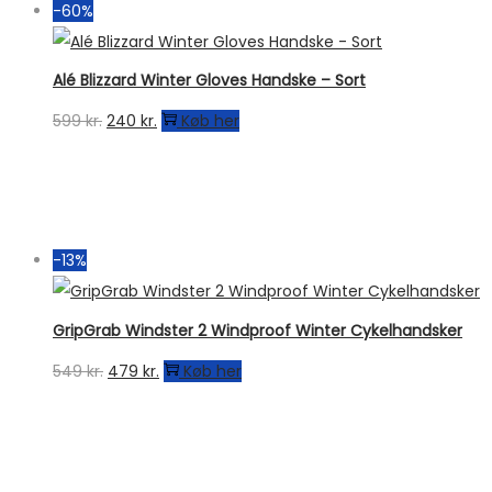
-60%
Alé Blizzard Winter Gloves Handske – Sort
Den
Den
599
kr.
240
kr.
Køb her
oprindelige
aktuelle
pris
pris
var:
er:
599 kr..
240 kr..
-13%
GripGrab Windster 2 Windproof Winter Cykelhandsker
Den
Den
549
kr.
479
kr.
Køb her
oprindelige
aktuelle
pris
pris
var:
er: