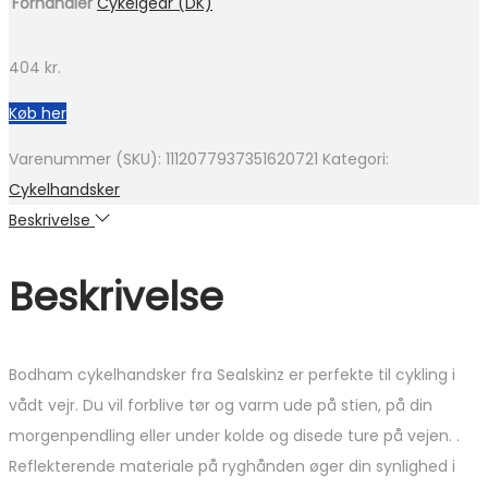
Forhandler
Cykelgear (DK)
404
kr.
Køb her
Varenummer (SKU):
1112077937351620721
Kategori:
Cykelhandsker
Beskrivelse
Beskrivelse
Bodham cykelhandsker fra Sealskinz er perfekte til cykling i
vådt vejr. Du vil forblive tør og varm ude på stien, på din
morgenpendling eller under kolde og disede ture på vejen. .
Reflekterende materiale på ryghånden øger din synlighed i