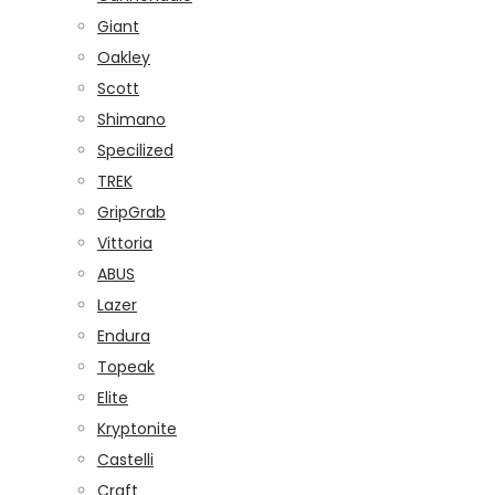
Giant
Oakley
Scott
Shimano
Specilized
TREK
GripGrab
Vittoria
ABUS
Lazer
Endura
Topeak
Elite
Kryptonite
Castelli
Craft