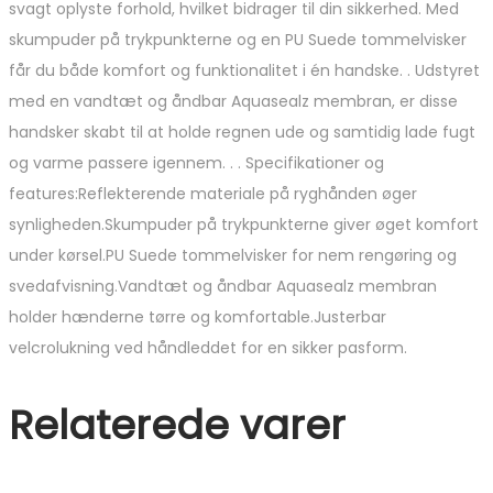
svagt oplyste forhold, hvilket bidrager til din sikkerhed. Med
skumpuder på trykpunkterne og en PU Suede tommelvisker
får du både komfort og funktionalitet i én handske. . Udstyret
med en vandtæt og åndbar Aquasealz membran, er disse
handsker skabt til at holde regnen ude og samtidig lade fugt
og varme passere igennem. . . Specifikationer og
features:Reflekterende materiale på ryghånden øger
synligheden.Skumpuder på trykpunkterne giver øget komfort
under kørsel.PU Suede tommelvisker for nem rengøring og
svedafvisning.Vandtæt og åndbar Aquasealz membran
holder hænderne tørre og komfortable.Justerbar
velcrolukning ved håndleddet for en sikker pasform.
Relaterede varer