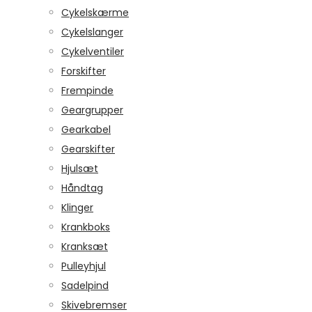
Cykelskærme
Cykelslanger
Cykelventiler
Forskifter
Frempinde
Geargrupper
Gearkabel
Gearskifter
Hjulsæt
Håndtag
Klinger
Krankboks
Kranksæt
Pulleyhjul
Sadelpind
Skivebremser