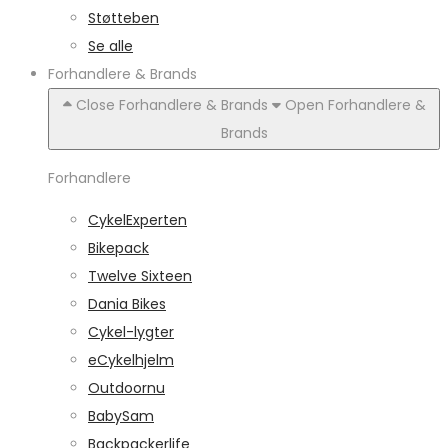
Støtteben
Se alle
Forhandlere & Brands
Close Forhandlere & Brands
Open Forhandlere &
Brands
Forhandlere
CykelExperten
Bikepack
Twelve Sixteen
Dania Bikes
Cykel-lygter
eCykelhjelm
Outdoornu
BabySam
Backpackerlife