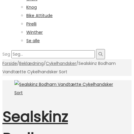
Knog
Bike Attitude
Pirelli
Winther
Se alle
Søg
Forside
/
Beklædning
/
Cykelhandsker
/
Sealskinz Bodham
Vandtætte Cykelhandsker Sort
Sealskinz