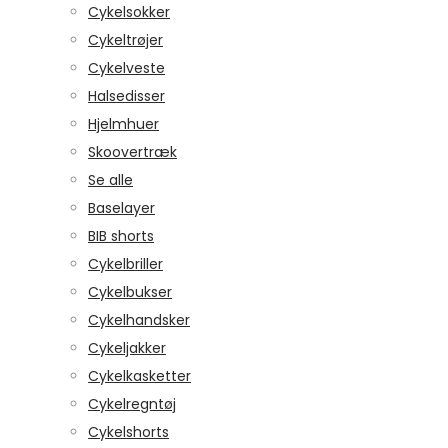
Cykelsokker
Cykeltrøjer
Cykelveste
Halsedisser
Hjelmhuer
Skoovertræk
Se alle
Baselayer
BIB shorts
Cykelbriller
Cykelbukser
Cykelhandsker
Cykeljakker
Cykelkasketter
Cykelregntøj
Cykelshorts