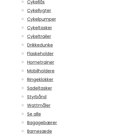
Cykellås
Cykellygter
Cykelpumper
Cykeltasker
Cykeltrailer
Drikkedunke
Flaskeholder
Hometrainer
Mobilholdere
Ringeklokker
Sadeltasker
Styrbånd
Wattmåler
Se alle
Bagagebærer
Barnesæde