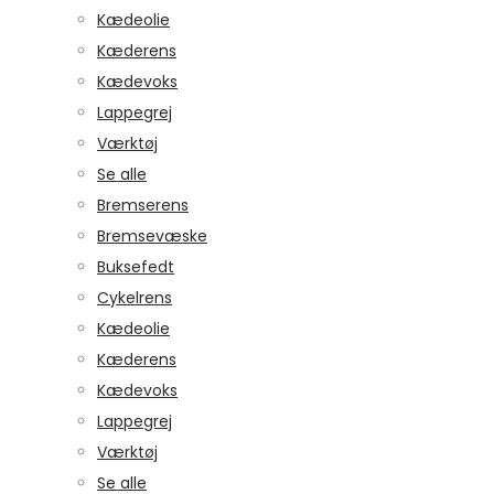
Kædeolie
Kæderens
Kædevoks
Lappegrej
Værktøj
Se alle
Bremserens
Bremsevæske
Buksefedt
Cykelrens
Kædeolie
Kæderens
Kædevoks
Lappegrej
Værktøj
Se alle