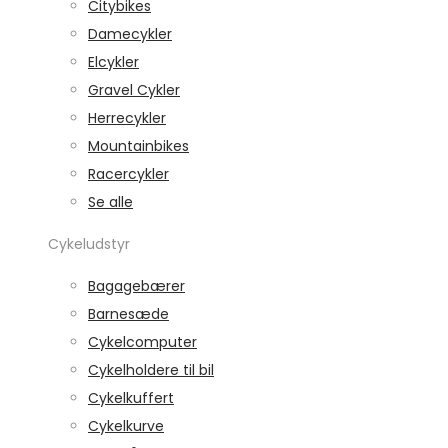
Citybikes
Damecykler
Elcykler
Gravel Cykler
Herrecykler
Mountainbikes
Racercykler
Se alle
Cykeludstyr
Bagagebærer
Barnesæde
Cykelcomputer
Cykelholdere til bil
Cykelkuffert
Cykelkurve