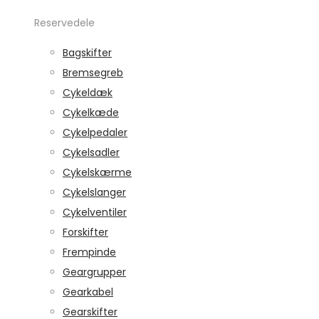
Reservedele
Bagskifter
Bremsegreb
Cykeldæk
Cykelkæde
Cykelpedaler
Cykelsadler
Cykelskærme
Cykelslanger
Cykelventiler
Forskifter
Frempinde
Geargrupper
Gearkabel
Gearskifter