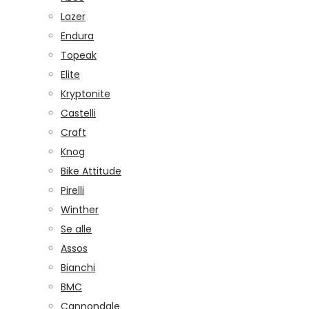
Lazer
Endura
Topeak
Elite
Kryptonite
Castelli
Craft
Knog
Bike Attitude
Pirelli
Winther
Se alle
Assos
Bianchi
BMC
Cannondale