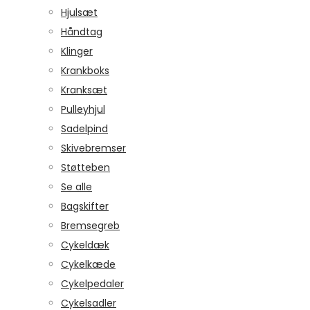
Hjulsæt
Håndtag
Klinger
Krankboks
Kranksæt
Pulleyhjul
Sadelpind
Skivebremser
Støtteben
Se alle
Bagskifter
Bremsegreb
Cykeldæk
Cykelkæde
Cykelpedaler
Cykelsadler