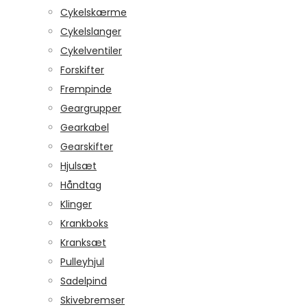
Cykelskærme
Cykelslanger
Cykelventiler
Forskifter
Frempinde
Geargrupper
Gearkabel
Gearskifter
Hjulsæt
Håndtag
Klinger
Krankboks
Kranksæt
Pulleyhjul
Sadelpind
Skivebremser