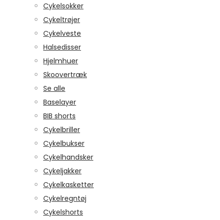
Cykelsokker
Cykeltrøjer
Cykelveste
Halsedisser
Hjelmhuer
Skoovertræk
Se alle
Baselayer
BIB shorts
Cykelbriller
Cykelbukser
Cykelhandsker
Cykeljakker
Cykelkasketter
Cykelregntøj
Cykelshorts