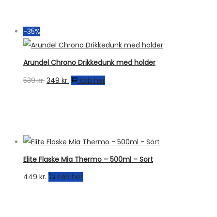
-35%
Arundel Chrono Drikkedunk med holder
Den
Den
539
kr.
349
kr.
Køb her
oprindelige
aktuelle
pris
pris
var:
er:
539 kr..
349 kr..
Elite Flaske Mia Thermo – 500ml – Sort
449
kr.
Køb her