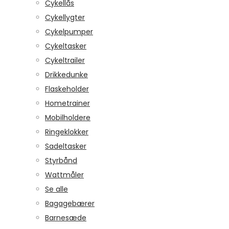
Cykellås
Cykellygter
Cykelpumper
Cykeltasker
Cykeltrailer
Drikkedunke
Flaskeholder
Hometrainer
Mobilholdere
Ringeklokker
Sadeltasker
Styrbånd
Wattmåler
Se alle
Bagagebærer
Barnesæde