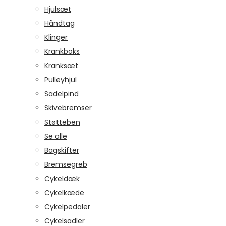
Hjulsæt
Håndtag
Klinger
Krankboks
Kranksæt
Pulleyhjul
Sadelpind
Skivebremser
Støtteben
Se alle
Bagskifter
Bremsegreb
Cykeldæk
Cykelkæde
Cykelpedaler
Cykelsadler