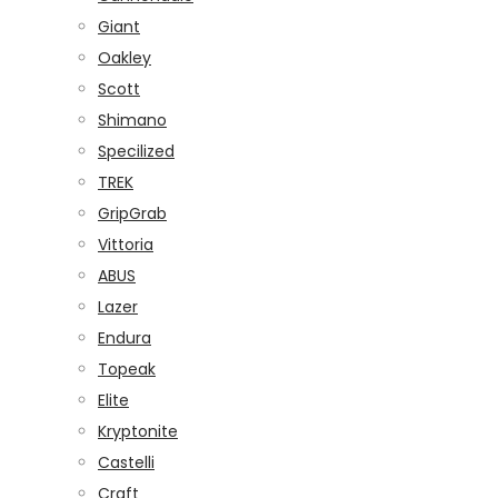
Giant
Oakley
Scott
Shimano
Specilized
TREK
GripGrab
Vittoria
ABUS
Lazer
Endura
Topeak
Elite
Kryptonite
Castelli
Craft