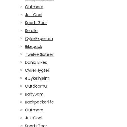
Outmore
JustCool
SportsGear
Se alle
CykelExperten
Bikepack
Twelve Sixteen
Dania Bikes
Cykel-lygter
eCykelhjelm
Outdoornu
BabySam
Backpackerlife
Outmore
JustCool
SportsGear