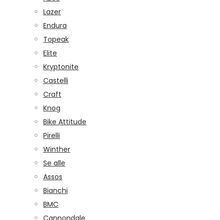
Lazer
Endura
Topeak
Elite
Kryptonite
Castelli
Craft
Knog
Bike Attitude
Pirelli
Winther
Se alle
Assos
Bianchi
BMC
Cannondale