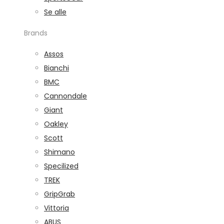
Se alle
Brands
Assos
Bianchi
BMC
Cannondale
Giant
Oakley
Scott
Shimano
Specilized
TREK
GripGrab
Vittoria
ABUS