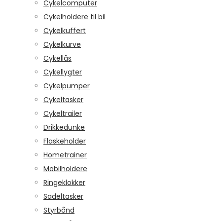
Cykelcomputer
Cykelholdere til bil
Cykelkuffert
Cykelkurve
Cykellås
Cykellygter
Cykelpumper
Cykeltasker
Cykeltrailer
Drikkedunke
Flaskeholder
Hometrainer
Mobilholdere
Ringeklokker
Sadeltasker
Styrbånd