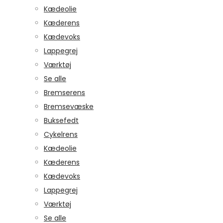
Kædeolie
Kæderens
Kædevoks
Lappegrej
Værktøj
Se alle
Bremserens
Bremsevæske
Buksefedt
Cykelrens
Kædeolie
Kæderens
Kædevoks
Lappegrej
Værktøj
Se alle