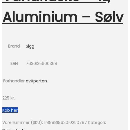
Aluminium – Sølv
Brand
Sigg
EAN
7630135600368
Forhandler
avXperten
225
kr.
Køb her
Varenummer (SKU):
1188881862010250797
Kategori: