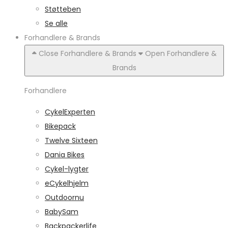
Støtteben
Se alle
Forhandlere & Brands
Close Forhandlere & Brands
Open Forhandlere &
Brands
Forhandlere
CykelExperten
Bikepack
Twelve Sixteen
Dania Bikes
Cykel-lygter
eCykelhjelm
Outdoornu
BabySam
Backpackerlife