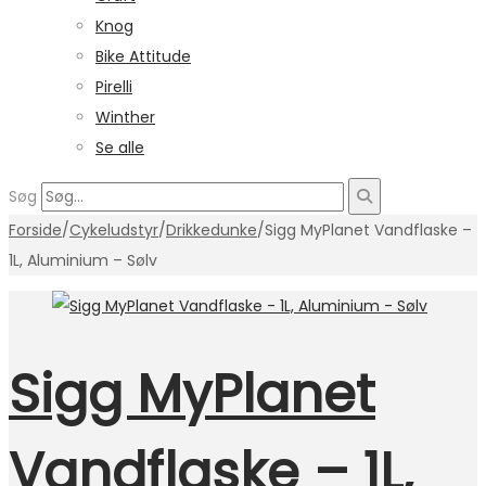
Knog
Bike Attitude
Pirelli
Winther
Se alle
Søg
Forside
/
Cykeludstyr
/
Drikkedunke
/
Sigg MyPlanet Vandflaske –
1L, Aluminium – Sølv
Sigg MyPlanet
Vandflaske – 1L,