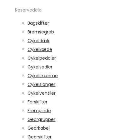
Reservedele
Bagskifter
Bremsegreb
Cykeldæk
Cykelkæde
Cykelpedaler
Cykelsadler
Cykelskærme
Cykelslanger
Cykelventiler
Forskifter
Frempinde
Geargrupper
Gearkabel
Gearskifter