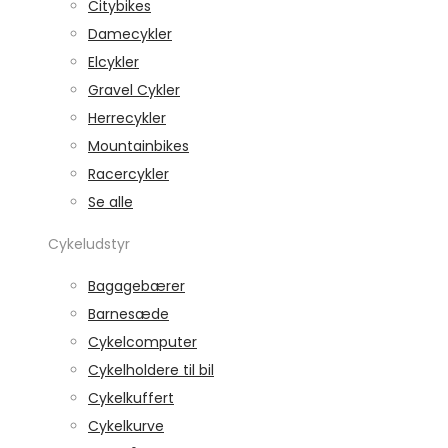
Citybikes
Damecykler
Elcykler
Gravel Cykler
Herrecykler
Mountainbikes
Racercykler
Se alle
Cykeludstyr
Bagagebærer
Barnesæde
Cykelcomputer
Cykelholdere til bil
Cykelkuffert
Cykelkurve