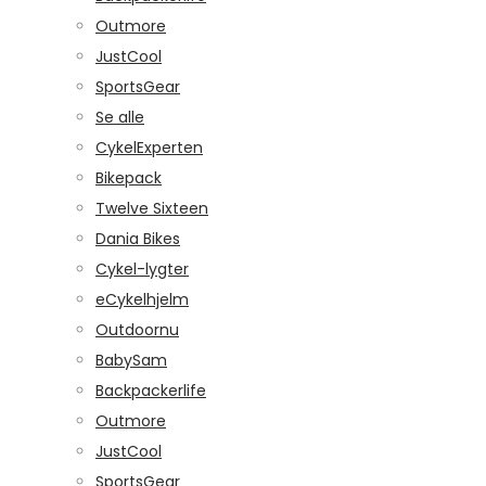
Outmore
JustCool
SportsGear
Se alle
CykelExperten
Bikepack
Twelve Sixteen
Dania Bikes
Cykel-lygter
eCykelhjelm
Outdoornu
BabySam
Backpackerlife
Outmore
JustCool
SportsGear