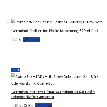
Camelbak Podium Ice Flaske M. Isolering 620ml. Sort
279
kr.
Køb her
-20%
CamelBak – EDDY+ LifeStraw Drikkedunk 0,6 L Blå –
Udendørsliv fra CamelBak
Den
Den
449
kr.
359
kr.
Køb her