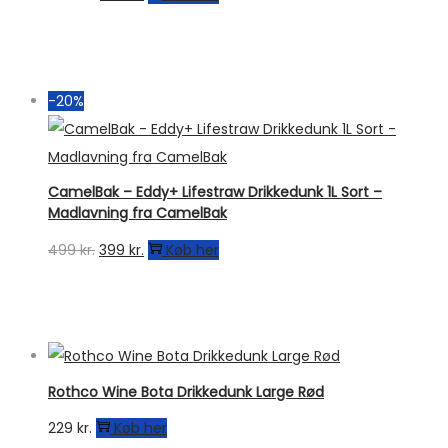
oprindelige
aktuelle
pris
pris
var:
er:
-20%
449 kr..
359 kr..
CamelBak – Eddy+ Lifestraw Drikkedunk 1L Sort –
Madlavning fra CamelBak
Den
Den
499
kr.
399
kr.
Køb her
oprindelige
aktuelle
pris
pris
var:
er:
499 kr..
399 kr..
Rothco Wine Bota Drikkedunk Large Rød
229
kr.
Køb her