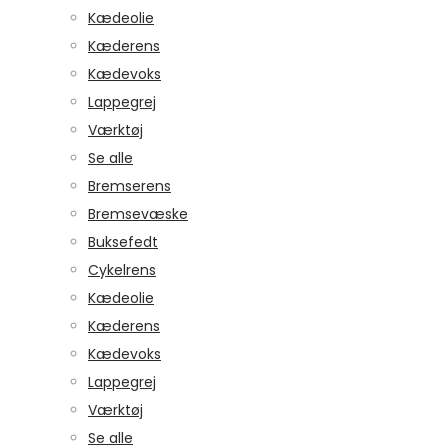
Kædeolie
Kæderens
Kædevoks
Lappegrej
Værktøj
Se alle
Bremserens
Bremsevæske
Buksefedt
Cykelrens
Kædeolie
Kæderens
Kædevoks
Lappegrej
Værktøj
Se alle