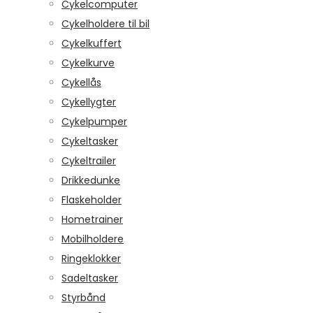
Cykelcomputer
Cykelholdere til bil
Cykelkuffert
Cykelkurve
Cykellås
Cykellygter
Cykelpumper
Cykeltasker
Cykeltrailer
Drikkedunke
Flaskeholder
Hometrainer
Mobilholdere
Ringeklokker
Sadeltasker
Styrbånd