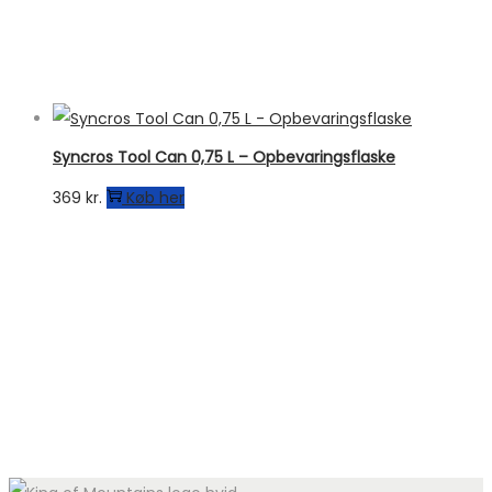
Syncros Tool Can 0,75 L – Opbevaringsflaske
369
kr.
Køb her