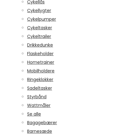
Cykellås
Cykellygter
Cykelpumper
Cykeltasker
Cykeltrailer
Drikkedunke
Flaskeholder
Hometrainer
Mobilholdere
Ringeklokker
Sadeltasker
Styrbånd
Wattmåler
Se alle
Bagagebærer
Barnesæde