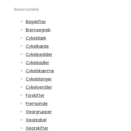
Reservedele
Bagskifter
Bremsegreb
Cykeldæk
Cykelkæde
Cykelpedaler
Cykelsadler
Cykelskærme
Cykelslanger
Cykelventiler
Forskifter
Frempinde
Geargrupper
Gearkabel
Gearskifter