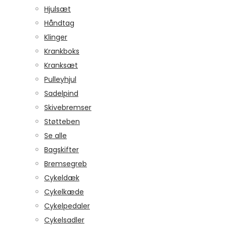
Hjulsæt
Håndtag
Klinger
Krankboks
Kranksæt
Pulleyhjul
Sadelpind
Skivebremser
Støtteben
Se alle
Bagskifter
Bremsegreb
Cykeldæk
Cykelkæde
Cykelpedaler
Cykelsadler