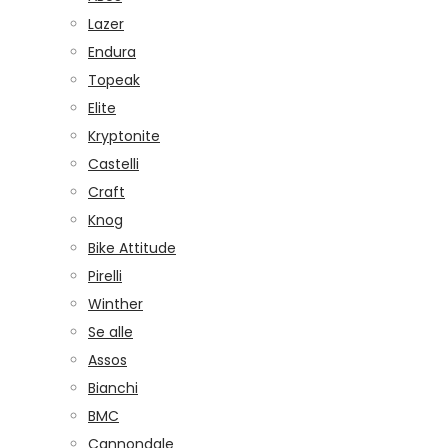
Lazer
Endura
Topeak
Elite
Kryptonite
Castelli
Craft
Knog
Bike Attitude
Pirelli
Winther
Se alle
Assos
Bianchi
BMC
Cannondale