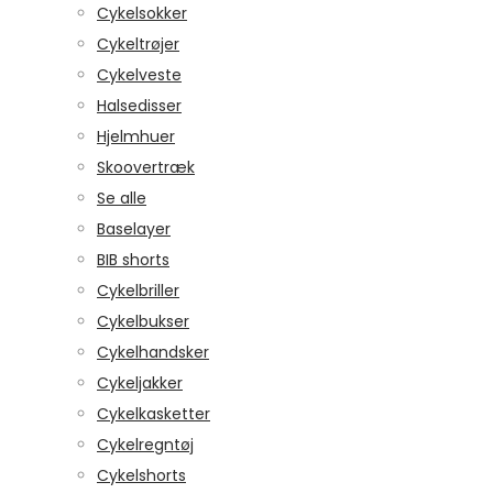
Cykelsokker
Cykeltrøjer
Cykelveste
Halsedisser
Hjelmhuer
Skoovertræk
Se alle
Baselayer
BIB shorts
Cykelbriller
Cykelbukser
Cykelhandsker
Cykeljakker
Cykelkasketter
Cykelregntøj
Cykelshorts