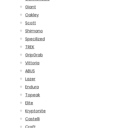
Giant
Oakley
Scott
Shimano
Specilized
TREK
GripGrab
Vittoria
ABUS
Lazer
Endura
Topeak
Elite
Kryptonite
Castelli
Craft