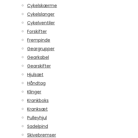
Cykelskærme
Cykelslanger
Cykelventiler
Forskifter
Frempinde
Geargrupper
Gearkabel
Gearskifter
Hjulsæt
Håndtag
Klinger
Krankboks
Kranksæt
Pulleyhjul
Sadelpind
Skivebremser