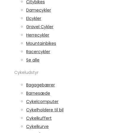
Citybikes
Damecykler
Elcykler
Gravel Cykler
Herrecykler
Mountainbikes
Racercykler
Se alle
Cykeludstyr
Bagagebærer
Barnesæde
Cykelcomputer
Cykelholdere til bil
Cykelkuffert
Cykelkurve