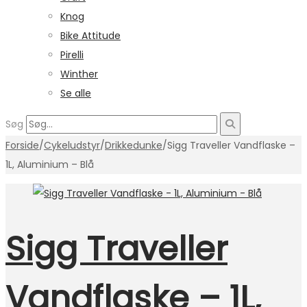
Knog
Bike Attitude
Pirelli
Winther
Se alle
Søg
Forside
/
Cykeludstyr
/
Drikkedunke
/
Sigg Traveller Vandflaske –
1L, Aluminium – Blå
Sigg Traveller
Vandflaske – 1L,