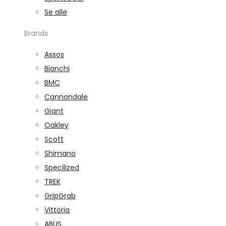
Se alle
Brands
Assos
Bianchi
BMC
Cannondale
Giant
Oakley
Scott
Shimano
Specilized
TREK
GripGrab
Vittoria
ABUS