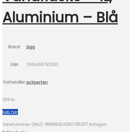
Aluminium – Blå
Brand
Sigg
EAN
7610465753330
Forhandler
avXperten
209
kr.
Køb her
Varenummer (SKU):
1188882540507952117
Kategori: