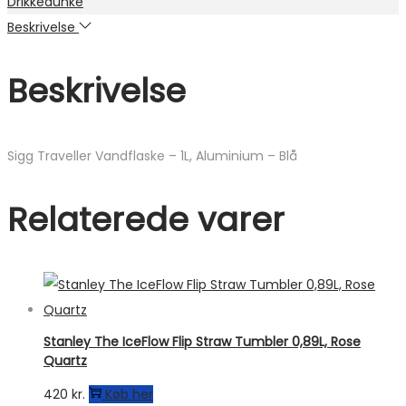
Drikkedunke
Beskrivelse
Beskrivelse
Sigg Traveller Vandflaske – 1L, Aluminium – Blå
Relaterede varer
Stanley The IceFlow Flip Straw Tumbler 0,89L, Rose
Quartz
420
kr.
Køb her