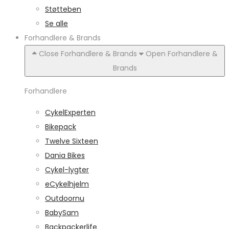
Støtteben
Se alle
Forhandlere & Brands
Close Forhandlere & Brands
Open Forhandlere &
Brands
Forhandlere
CykelExperten
Bikepack
Twelve Sixteen
Dania Bikes
Cykel-lygter
eCykelhjelm
Outdoornu
BabySam
Backpackerlife