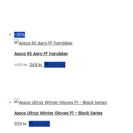
-30%
Assos RS Aero FF handsker
Den
Den
499
kr.
349
kr.
Køb her
oprindelige
aktuelle
pris
pris
var:
er:
499 kr..
349 kr..
Assos Ultraz Winter Gloves P1 – Black Series
929
kr.
Køb her