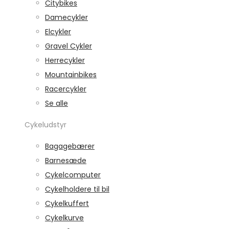
Citybikes
Damecykler
Elcykler
Gravel Cykler
Herrecykler
Mountainbikes
Racercykler
Se alle
Cykeludstyr
Bagagebærer
Barnesæde
Cykelcomputer
Cykelholdere til bil
Cykelkuffert
Cykelkurve