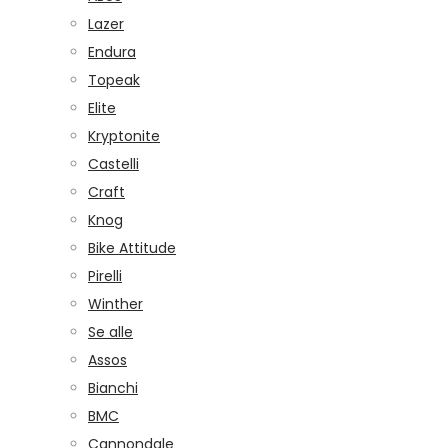
Lazer
Endura
Topeak
Elite
Kryptonite
Castelli
Craft
Knog
Bike Attitude
Pirelli
Winther
Se alle
Assos
Bianchi
BMC
Cannondale