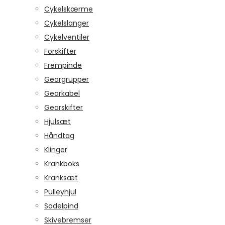
Cykelskærme
Cykelslanger
Cykelventiler
Forskifter
Frempinde
Geargrupper
Gearkabel
Gearskifter
Hjulsæt
Håndtag
Klinger
Krankboks
Kranksæt
Pulleyhjul
Sadelpind
Skivebremser