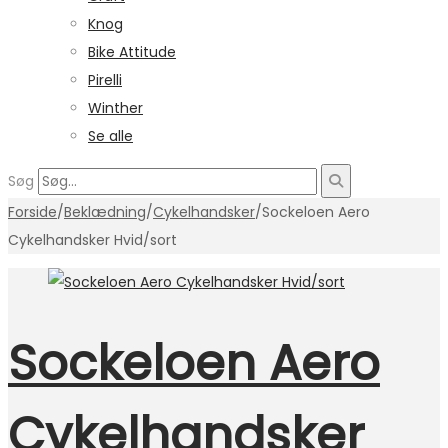
Knog
Bike Attitude
Pirelli
Winther
Se alle
Søg
Forside
/
Beklædning
/
Cykelhandsker
/
Sockeloen Aero
Cykelhandsker Hvid/sort
Sockeloen Aero
Cykelhandsker