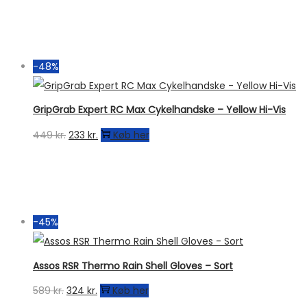
-48%
GripGrab Expert RC Max Cykelhandske – Yellow Hi-Vis
Den
Den
449
kr.
233
kr.
Køb her
oprindelige
aktuelle
pris
pris
var:
er:
449 kr..
233 kr..
-45%
Assos RSR Thermo Rain Shell Gloves – Sort
Den
Den
589
kr.
324
kr.
Køb her