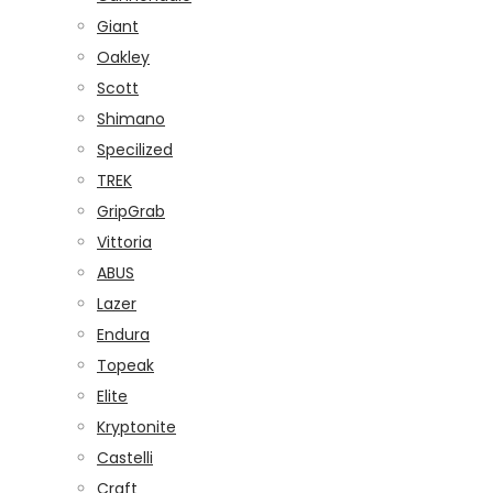
Giant
Oakley
Scott
Shimano
Specilized
TREK
GripGrab
Vittoria
ABUS
Lazer
Endura
Topeak
Elite
Kryptonite
Castelli
Craft