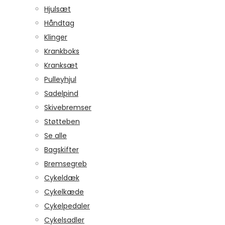
Hjulsæt
Håndtag
Klinger
Krankboks
Kranksæt
Pulleyhjul
Sadelpind
Skivebremser
Støtteben
Se alle
Bagskifter
Bremsegreb
Cykeldæk
Cykelkæde
Cykelpedaler
Cykelsadler