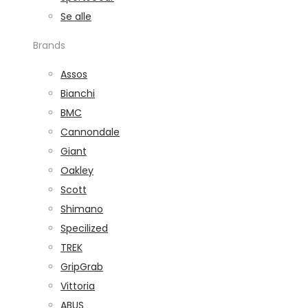
Se alle
Brands
Assos
Bianchi
BMC
Cannondale
Giant
Oakley
Scott
Shimano
Specilized
TREK
GripGrab
Vittoria
ABUS