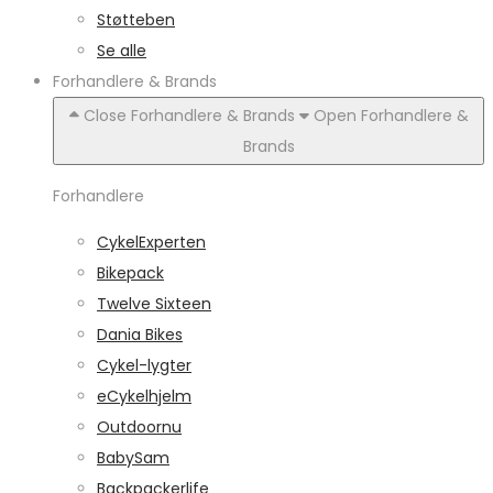
Støtteben
Se alle
Forhandlere & Brands
Close Forhandlere & Brands
Open Forhandlere &
Brands
Forhandlere
CykelExperten
Bikepack
Twelve Sixteen
Dania Bikes
Cykel-lygter
eCykelhjelm
Outdoornu
BabySam
Backpackerlife