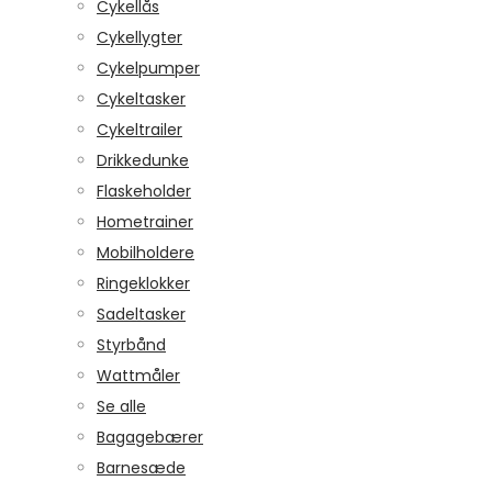
Cykellås
Cykellygter
Cykelpumper
Cykeltasker
Cykeltrailer
Drikkedunke
Flaskeholder
Hometrainer
Mobilholdere
Ringeklokker
Sadeltasker
Styrbånd
Wattmåler
Se alle
Bagagebærer
Barnesæde