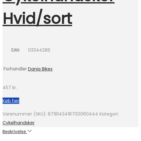
Hvid/sort
EAN
03344286
Forhandler
Dania Bikes
457
kr.
Køb her
Varenummer (SKU):
8718143418700060444
Kategori:
Cykelhandsker
Beskrivelse