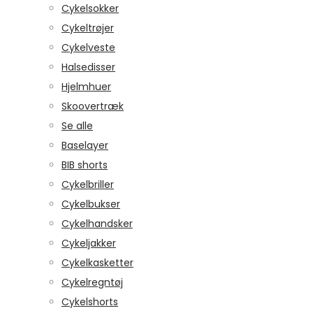
Cykelsokker
Cykeltrøjer
Cykelveste
Halsedisser
Hjelmhuer
Skoovertræk
Se alle
Baselayer
BIB shorts
Cykelbriller
Cykelbukser
Cykelhandsker
Cykeljakker
Cykelkasketter
Cykelregntøj
Cykelshorts