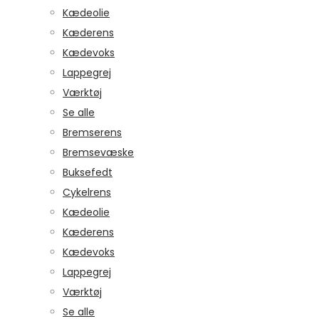
Kædeolie
Kæderens
Kædevoks
Lappegrej
Værktøj
Se alle
Bremserens
Bremsevæske
Buksefedt
Cykelrens
Kædeolie
Kæderens
Kædevoks
Lappegrej
Værktøj
Se alle