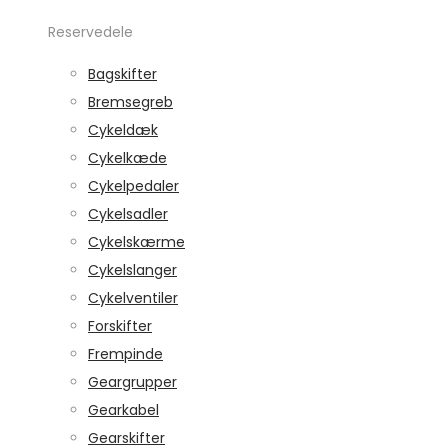
Reservedele
Bagskifter
Bremsegreb
Cykeldæk
Cykelkæde
Cykelpedaler
Cykelsadler
Cykelskærme
Cykelslanger
Cykelventiler
Forskifter
Frempinde
Geargrupper
Gearkabel
Gearskifter