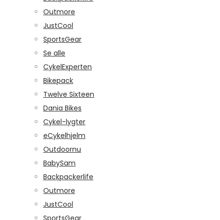
Outmore
JustCool
SportsGear
Se alle
CykelExperten
Bikepack
Twelve Sixteen
Dania Bikes
Cykel-lygter
eCykelhjelm
Outdoornu
BabySam
Backpackerlife
Outmore
JustCool
SportsGear