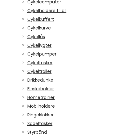
Cykelcomputer
Cykelholdere til bil
Cykelkuffert
Cykelkurve
Cykellås
Cykellygter
Cykelpumper
Cykeltasker
Cykeltrailer
Drikkedunke
Flaskeholder
Hometrainer
Mobilholdere
Ringeklokker
Sadeltasker
Styrbånd