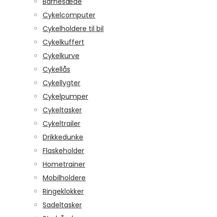
Barnesæde
Cykelcomputer
Cykelholdere til bil
Cykelkuffert
Cykelkurve
Cykellås
Cykellygter
Cykelpumper
Cykeltasker
Cykeltrailer
Drikkedunke
Flaskeholder
Hometrainer
Mobilholdere
Ringeklokker
Sadeltasker