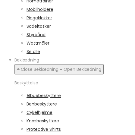
Hometrainer
Mobilholdere
Ringeklokker
Sadeltasker
Styrbånd
Wattmåler
Se alle
Beklædning
Close Beklædning
Open Beklædning
Beskyttelse
Albuebeskyttere
Benbeskyttere
Cykelhjelme
Knæbeskyttere
Protective Shirts