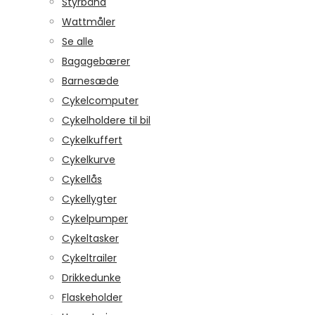
Styrbånd
Wattmåler
Se alle
Bagagebærer
Barnesæde
Cykelcomputer
Cykelholdere til bil
Cykelkuffert
Cykelkurve
Cykellås
Cykellygter
Cykelpumper
Cykeltasker
Cykeltrailer
Drikkedunke
Flaskeholder