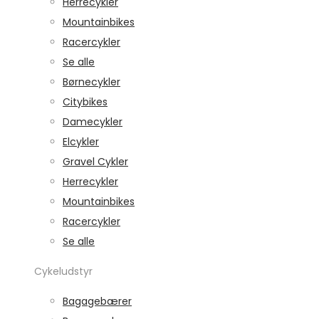
Herrecykler
Mountainbikes
Racercykler
Se alle
Børnecykler
Citybikes
Damecykler
Elcykler
Gravel Cykler
Herrecykler
Mountainbikes
Racercykler
Se alle
Cykeludstyr
Bagagebærer