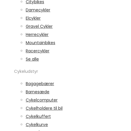
Citybikes
Damecykler
Elcykler
Gravel Cykler
Herrecykler
Mountainbikes
Racercykler
Se alle
Cykeludstyr
Bagagebærer
Barnesæde
Cykelcomputer
Cykelholdere til bil
Cykelkuffert
Cykelkurve