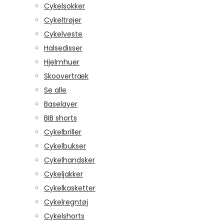
Cykelsokker
Cykeltrøjer
Cykelveste
Halsedisser
Hjelmhuer
Skoovertræk
Se alle
Baselayer
BIB shorts
Cykelbriller
Cykelbukser
Cykelhandsker
Cykeljakker
Cykelkasketter
Cykelregntøj
Cykelshorts