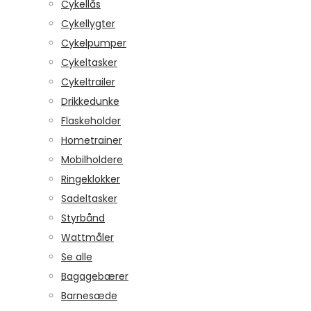
Cykellås
Cykellygter
Cykelpumper
Cykeltasker
Cykeltrailer
Drikkedunke
Flaskeholder
Hometrainer
Mobilholdere
Ringeklokker
Sadeltasker
Styrbånd
Wattmåler
Se alle
Bagagebærer
Barnesæde