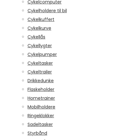
Cykelcomputer
Cykelholdere til bil
Cykelkuffert
Cykelkurve
Cykellås
Cykellygter
Cykelpumper
Cykeltasker
Cykeltrailer
Drikkedunke
Flaskeholder
Hometrainer
Mobilholdere
Ringeklokker
Sadeltasker
Styrbånd