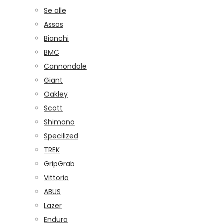
Se alle
Assos
Bianchi
BMC
Cannondale
Giant
Oakley
Scott
Shimano
Specilized
TREK
GripGrab
Vittoria
ABUS
Lazer
Endura