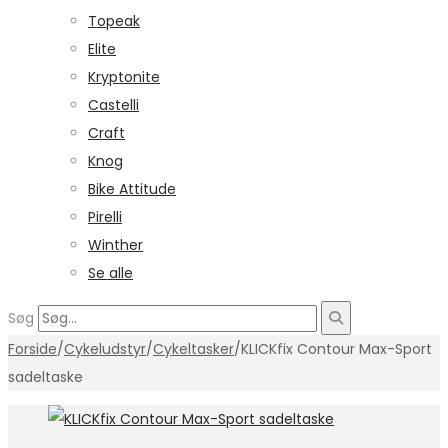
Topeak
Elite
Kryptonite
Castelli
Craft
Knog
Bike Attitude
Pirelli
Winther
Se alle
Søg
Forside
/
Cykeludstyr
/
Cykeltasker
/
KLICKfix Contour Max-Sport
sadeltaske