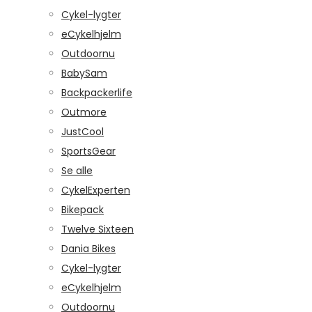
Cykel-lygter
eCykelhjelm
Outdoornu
BabySam
Backpackerlife
Outmore
JustCool
SportsGear
Se alle
CykelExperten
Bikepack
Twelve Sixteen
Dania Bikes
Cykel-lygter
eCykelhjelm
Outdoornu