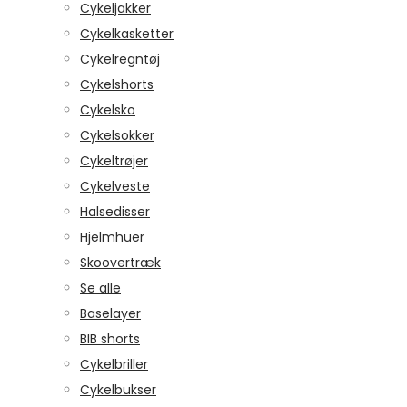
Cykeljakker
Cykelkasketter
Cykelregntøj
Cykelshorts
Cykelsko
Cykelsokker
Cykeltrøjer
Cykelveste
Halsedisser
Hjelmhuer
Skoovertræk
Se alle
Baselayer
BIB shorts
Cykelbriller
Cykelbukser