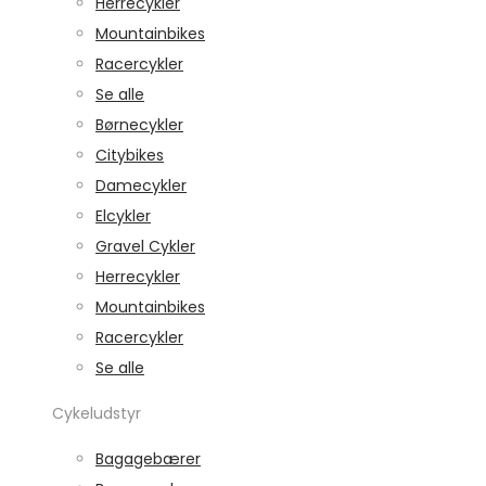
Herrecykler
Mountainbikes
Racercykler
Se alle
Børnecykler
Citybikes
Damecykler
Elcykler
Gravel Cykler
Herrecykler
Mountainbikes
Racercykler
Se alle
Cykeludstyr
Bagagebærer