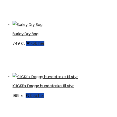
Burley Dry Bag
749
kr.
Køb her
KLICKfix Doggy hundetaske til styr
999
kr.
Køb her