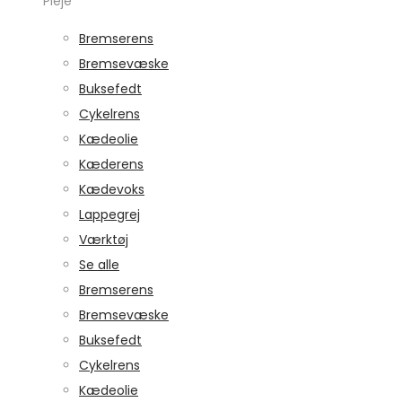
Pleje
Bremserens
Bremsevæske
Buksefedt
Cykelrens
Kædeolie
Kæderens
Kædevoks
Lappegrej
Værktøj
Se alle
Bremserens
Bremsevæske
Buksefedt
Cykelrens
Kædeolie