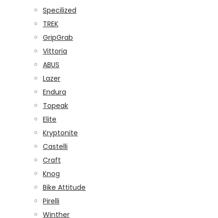
Specilized
TREK
GripGrab
Vittoria
ABUS
Lazer
Endura
Topeak
Elite
Kryptonite
Castelli
Craft
Knog
Bike Attitude
Pirelli
Winther