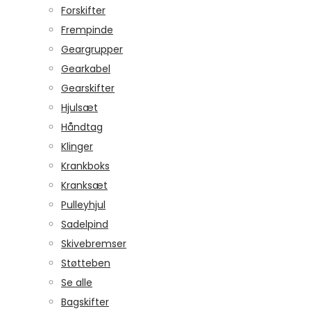
Forskifter
Frempinde
Geargrupper
Gearkabel
Gearskifter
Hjulsæt
Håndtag
Klinger
Krankboks
Kranksæt
Pulleyhjul
Sadelpind
Skivebremser
Støtteben
Se alle
Bagskifter