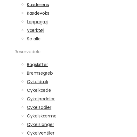
Kæderens
Kædevoks
Lappegrej
Værktøj
Se alle
Reservedele
Bagskifter
Bremsegreb
Cykeldæk
Cykelkæde
Cykelpedaler
Cykelsadler
Cykelskærme
Cykelslanger
Cykelventiler