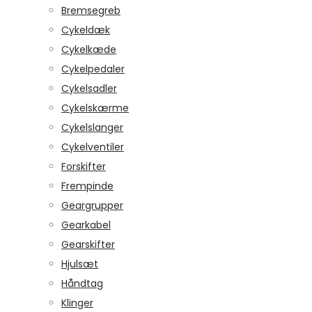
Bremsegreb
Cykeldæk
Cykelkæde
Cykelpedaler
Cykelsadler
Cykelskærme
Cykelslanger
Cykelventiler
Forskifter
Frempinde
Geargrupper
Gearkabel
Gearskifter
Hjulsæt
Håndtag
Klinger