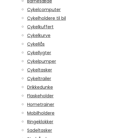
Barnesæde
Cykelcomputer
Cykelholdere til bil
Cykelkuffert
Cykelkurve
Cykellås
Cykellygter
Cykelpumper
Cykeltasker
Cykeltrailer
Drikkedunke
Flaskeholder
Hometrainer
Mobilholdere
Ringeklokker
Sadeltasker