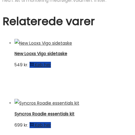
ned i. Alt til montering medfølger.Volumen: 11 liter.
Relaterede varer
New Looxs Vigo sidetaske
549
kr.
Køb her
Syncros Roadie essentials kit
699
kr.
Køb her