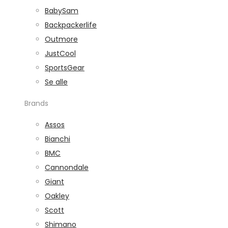
BabySam
Backpackerlife
Outmore
JustCool
SportsGear
Se alle
Brands
Assos
Bianchi
BMC
Cannondale
Giant
Oakley
Scott
Shimano