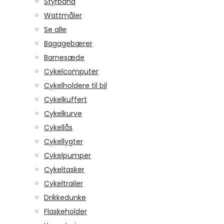
Styrbånd
Wattmåler
Se alle
Bagagebærer
Barnesæde
Cykelcomputer
Cykelholdere til bil
Cykelkuffert
Cykelkurve
Cykellås
Cykellygter
Cykelpumper
Cykeltasker
Cykeltrailer
Drikkedunke
Flaskeholder