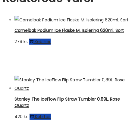
Camelbak Podium Ice Flaske M. Isolering 620ml. Sort
279
kr.
Køb her
Stanley The IceFlow Flip Straw Tumbler 0,89L, Rose
Quartz
420
kr.
Køb her