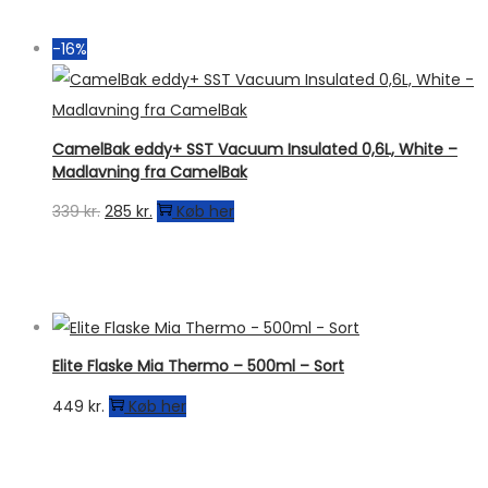
-16%
CamelBak eddy+ SST Vacuum Insulated 0,6L, White –
Madlavning fra CamelBak
Den
Den
339
kr.
285
kr.
Køb her
oprindelige
aktuelle
pris
pris
var:
er:
339 kr..
285 kr..
Elite Flaske Mia Thermo – 500ml – Sort
449
kr.
Køb her