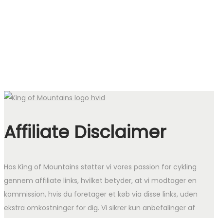
pris
pris
var:
er:
499 kr..
399 kr..
Affiliate Disclaimer
Hos King of Mountains støtter vi vores passion for cykling
gennem affiliate links, hvilket betyder, at vi modtager en
kommission, hvis du foretager et køb via disse links, uden
ekstra omkostninger for dig. Vi sikrer kun anbefalinger af