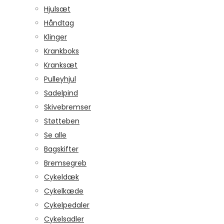
Hjulsæt
Håndtag
Klinger
Krankboks
Kranksæt
Pulleyhjul
Sadelpind
Skivebremser
Støtteben
Se alle
Bagskifter
Bremsegreb
Cykeldæk
Cykelkæde
Cykelpedaler
Cykelsadler