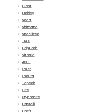
Giant
Oakley
Scott
Shimano
Specilized
TREK
GripGrab
Vittoria
ABUS
Lazer
Endura
Topeak
Elite
Kryptonite
Castelli
Craft