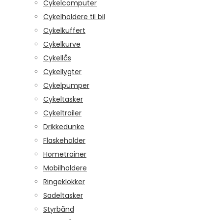
Cykelcomputer
Cykelholdere til bil
Cykelkuffert
Cykelkurve
Cykellås
Cykellygter
Cykelpumper
Cykeltasker
Cykeltrailer
Drikkedunke
Flaskeholder
Hometrainer
Mobilholdere
Ringeklokker
Sadeltasker
Styrbånd