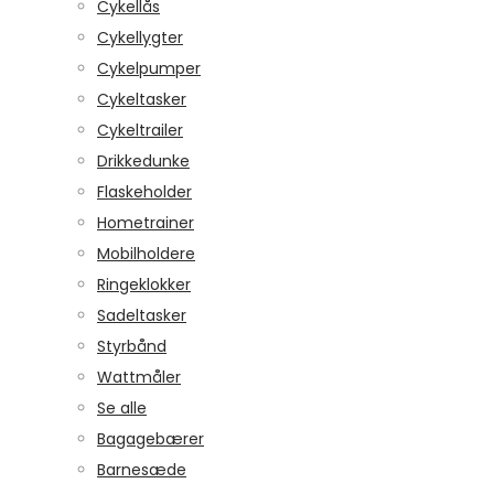
Cykellås
Cykellygter
Cykelpumper
Cykeltasker
Cykeltrailer
Drikkedunke
Flaskeholder
Hometrainer
Mobilholdere
Ringeklokker
Sadeltasker
Styrbånd
Wattmåler
Se alle
Bagagebærer
Barnesæde