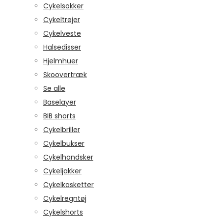
Cykelsokker
Cykeltrøjer
Cykelveste
Halsedisser
Hjelmhuer
Skoovertræk
Se alle
Baselayer
BIB shorts
Cykelbriller
Cykelbukser
Cykelhandsker
Cykeljakker
Cykelkasketter
Cykelregntøj
Cykelshorts