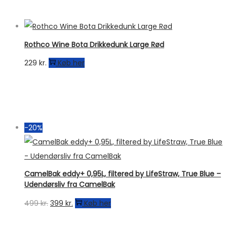
Rothco Wine Bota Drikkedunk Large Rød
229
kr.
Køb her
-20%
CamelBak eddy+ 0,95L, filtered by LifeStraw, True Blue –
Udendørsliv fra CamelBak
Den
Den
499
kr.
399
kr.
Køb her
oprindelige
aktuelle