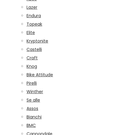
Lazer
Endura
Topeak
Elite
Kryptonite
Castelli
Craft
Knog
Bike Attitude
Pirelli
Winther
Se alle
Assos
Bianchi
BMC
Cannondale