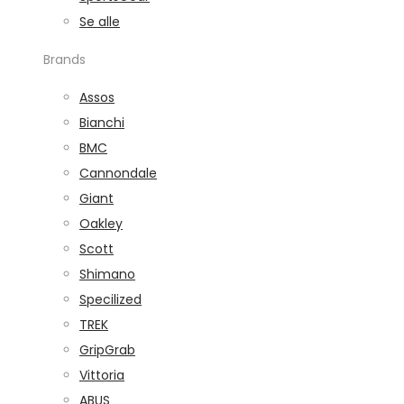
Se alle
Brands
Assos
Bianchi
BMC
Cannondale
Giant
Oakley
Scott
Shimano
Specilized
TREK
GripGrab
Vittoria
ABUS