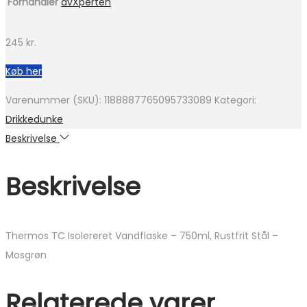
Forhandler
avXperten
245
kr.
Køb her
Varenummer (SKU):
1188887765095733089
Kategori:
Drikkedunke
Beskrivelse
Beskrivelse
Thermos TC Isolereret Vandflaske – 750ml, Rustfrit Stål –
Mosgrøn
Relaterede varer