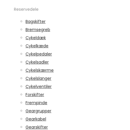
Reservedele
Bagskifter
Bremsegreb
Cykeldæk
Cykelkæde
Cykelpedaler
Cykelsadler
Cykelskærme
Cykelslanger
Cykelventiler
Forskifter
Frempinde
Geargrupper
Gearkabel
Gearskifter