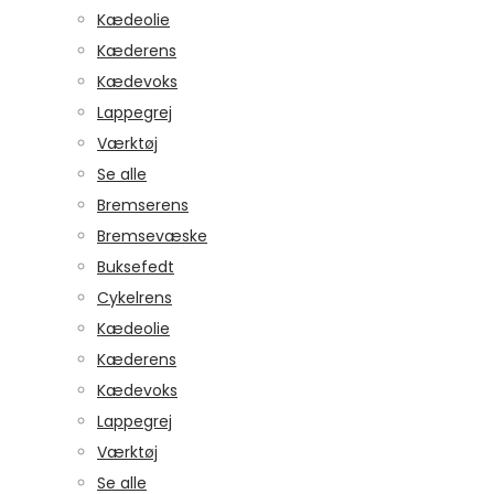
Kædeolie
Kæderens
Kædevoks
Lappegrej
Værktøj
Se alle
Bremserens
Bremsevæske
Buksefedt
Cykelrens
Kædeolie
Kæderens
Kædevoks
Lappegrej
Værktøj
Se alle