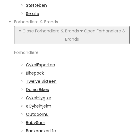
Støtteben
Se alle
Forhandlere & Brands
Close Forhandlere & Brands
Open Forhandlere &
Brands
Forhandlere
CykelExperten
Bikepack
Twelve Sixteen
Dania Bikes
Cykel-lygter
eCykelhjelm
Outdoornu
BabySam
Backpackerlife