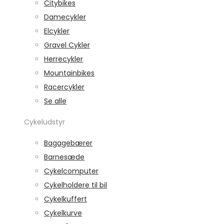
Citybikes
Damecykler
Elcykler
Gravel Cykler
Herrecykler
Mountainbikes
Racercykler
Se alle
Cykeludstyr
Bagagebærer
Barnesæde
Cykelcomputer
Cykelholdere til bil
Cykelkuffert
Cykelkurve