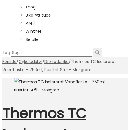
Knog
Bike Attitude
Pirelli
Winther
Se alle
Søg
Forside
/
Cykeludstyr
/
Drikkedunke
/
Thermos TC Isolereret
Vandflaske – 750ml, Rustfrit Stål – Mosgrøn
Thermos TC