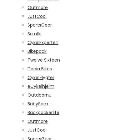
Outmore
JustCool
SportsGear
Se alle
CykelExperten
Bikepack
Twelve Sixteen
Dania Bikes
Cykel-lygter
eCykelhjelm
Outdoornu
BabySam
Backpackerlife
Outmore
JustCool
SportsGear