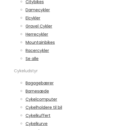
Citybikes
Damecykler
Elcykler
Gravel Cykler
Herrecykler
Mountainbikes
Racercykler
Se alle
Cykeludstyr
Bagagebærer
Barnesæde
Cykelcomputer
Cykelholdere til bil
Cykelkuffert
Cykelkurve