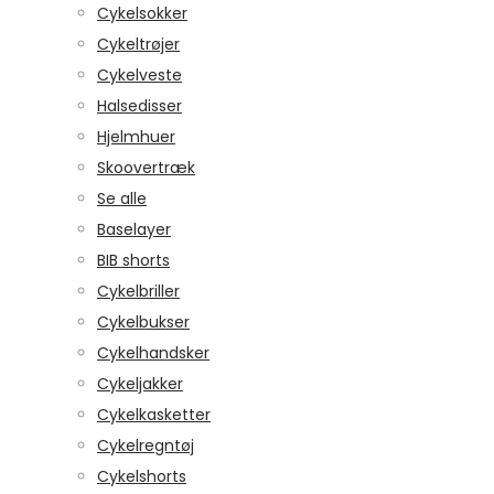
Cykelsokker
Cykeltrøjer
Cykelveste
Halsedisser
Hjelmhuer
Skoovertræk
Se alle
Baselayer
BIB shorts
Cykelbriller
Cykelbukser
Cykelhandsker
Cykeljakker
Cykelkasketter
Cykelregntøj
Cykelshorts