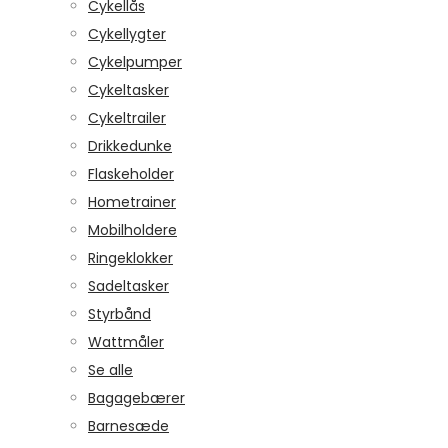
Cykellås
Cykellygter
Cykelpumper
Cykeltasker
Cykeltrailer
Drikkedunke
Flaskeholder
Hometrainer
Mobilholdere
Ringeklokker
Sadeltasker
Styrbånd
Wattmåler
Se alle
Bagagebærer
Barnesæde