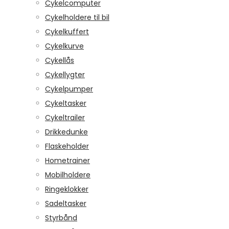
Cykelcomputer
Cykelholdere til bil
Cykelkuffert
Cykelkurve
Cykellås
Cykellygter
Cykelpumper
Cykeltasker
Cykeltrailer
Drikkedunke
Flaskeholder
Hometrainer
Mobilholdere
Ringeklokker
Sadeltasker
Styrbånd