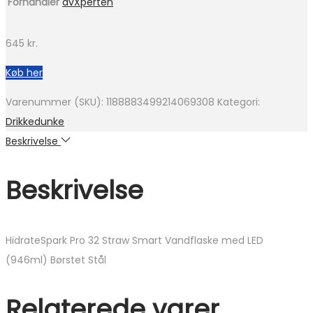
Forhandler
avXperten
645
kr.
Køb her
Varenummer (SKU):
1188883499214069308
Kategori:
Drikkedunke
Beskrivelse
Beskrivelse
HidrateSpark Pro 32 Straw Smart Vandflaske med LED
(946ml) Børstet Stål
Relaterede varer