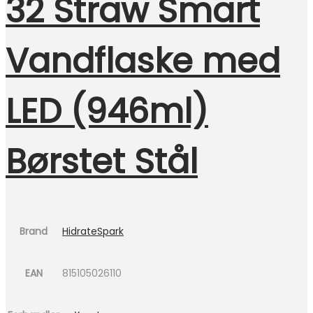
32 Straw Smart
Vandflaske med
LED (946ml)
Børstet Stål
Brand
HidrateSpark
EAN
815105026110