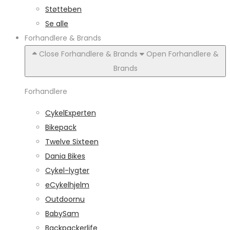
Støtteben
Se alle
Forhandlere & Brands
Close Forhandlere & Brands
Open Forhandlere &
Brands
Forhandlere
CykelExperten
Bikepack
Twelve Sixteen
Dania Bikes
Cykel-lygter
eCykelhjelm
Outdoornu
BabySam
Backpackerlife