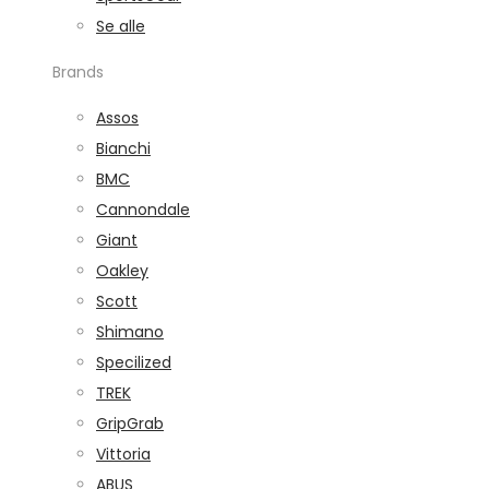
Se alle
Brands
Assos
Bianchi
BMC
Cannondale
Giant
Oakley
Scott
Shimano
Specilized
TREK
GripGrab
Vittoria
ABUS