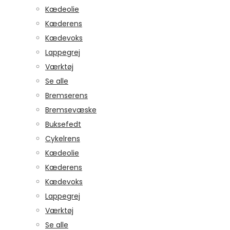
Kædeolie
Kæderens
Kædevoks
Lappegrej
Værktøj
Se alle
Bremserens
Bremsevæske
Buksefedt
Cykelrens
Kædeolie
Kæderens
Kædevoks
Lappegrej
Værktøj
Se alle