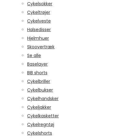
Cykelsokker
Cykeltrøjer
Cykelveste
Halsedisser
Hjelmhuer
Skoovertræk
Se alle
Baselayer
BIB shorts
Cykelbriller
Cykelbukser
Cykelhandsker
Cykeljakker
Cykelkasketter
Cykelregntøj
Cykelshorts