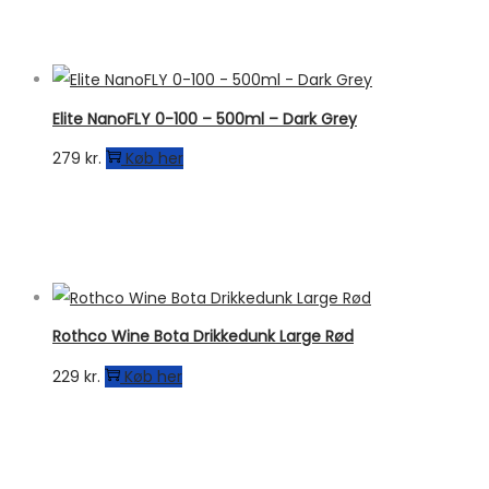
pris
pris
var:
er:
499 kr..
399 kr..
Elite NanoFLY 0-100 – 500ml – Dark Grey
279
kr.
Køb her
Rothco Wine Bota Drikkedunk Large Rød
229
kr.
Køb her