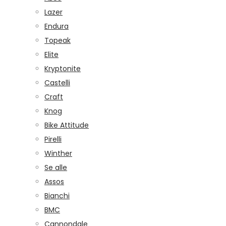
Lazer
Endura
Topeak
Elite
Kryptonite
Castelli
Craft
Knog
Bike Attitude
Pirelli
Winther
Se alle
Assos
Bianchi
BMC
Cannondale