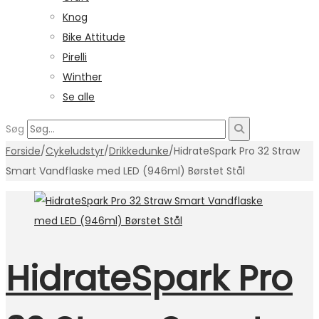
Knog
Bike Attitude
Pirelli
Winther
Se alle
Søg
Forside
/
Cykeludstyr
/
Drikkedunke
/
HidrateSpark Pro 32 Straw
Smart Vandflaske med LED (946ml) Børstet Stål
HidrateSpark Pro