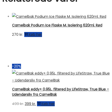
Camelbak Podium Ice Flaske M. Isolering 620ml. Rød
270
kr.
Køb her
-20%
CamelBak eddy+ 0,95L, filtered by LifeStraw, True Blue –
Udendørsliv fra CamelBak
Den
Den
499
kr.
399
kr.
Køb her
oprindelige
aktuelle