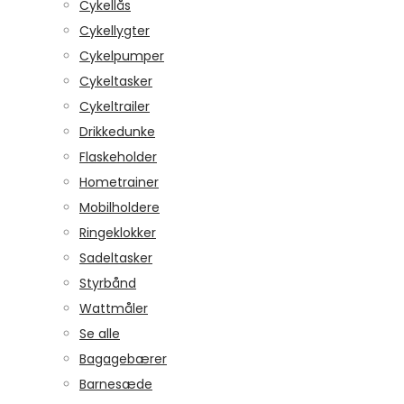
Cykellås
Cykellygter
Cykelpumper
Cykeltasker
Cykeltrailer
Drikkedunke
Flaskeholder
Hometrainer
Mobilholdere
Ringeklokker
Sadeltasker
Styrbånd
Wattmåler
Se alle
Bagagebærer
Barnesæde