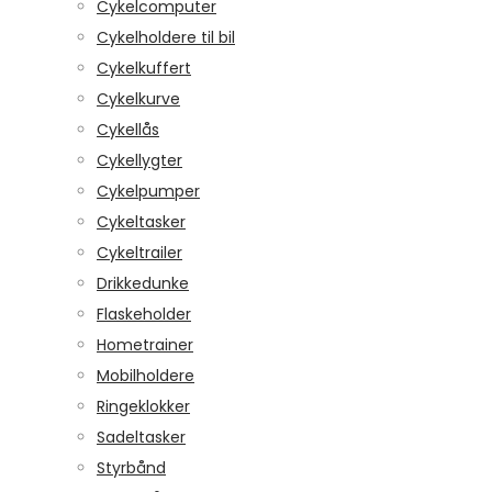
Cykelcomputer
Cykelholdere til bil
Cykelkuffert
Cykelkurve
Cykellås
Cykellygter
Cykelpumper
Cykeltasker
Cykeltrailer
Drikkedunke
Flaskeholder
Hometrainer
Mobilholdere
Ringeklokker
Sadeltasker
Styrbånd