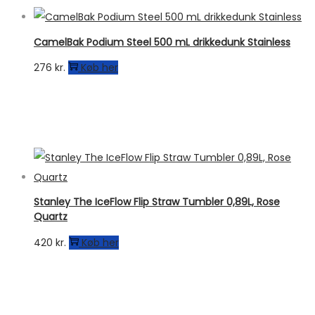
CamelBak Podium Steel 500 mL drikkedunk Stainless
276
kr.
Køb her
Stanley The IceFlow Flip Straw Tumbler 0,89L, Rose
Quartz
420
kr.
Køb her