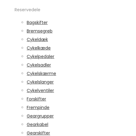
Reservedele
Bagskifter
Bremsegreb
Cykeldæk
Cykelkæde
Cykelpedaler
Cykelsadler
Cykelskærme
Cykelslanger
Cykelventiler
Forskifter
Frempinde
Geargrupper
Gearkabel
Gearskifter