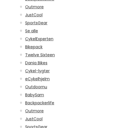
Outmore
JustCool
SportsGear
Se alle
CykelExperten
Bikepack
Twelve Sixteen
Dania Bikes
Cykel-lygter
eCykelhjelm
Outdoornu
BabySam
Backpackerlife
Outmore
JustCool
SportsGear