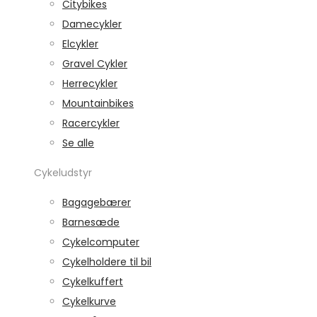
Citybikes
Damecykler
Elcykler
Gravel Cykler
Herrecykler
Mountainbikes
Racercykler
Se alle
Cykeludstyr
Bagagebærer
Barnesæde
Cykelcomputer
Cykelholdere til bil
Cykelkuffert
Cykelkurve