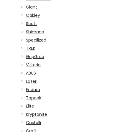
Giant
Oakley
Scott
Shimano
Specilized
TREK
GripGrab
Vittoria
ABUS
Lazer
Endura
Topeak
Elite
Kryptonite
Castelli
Craft