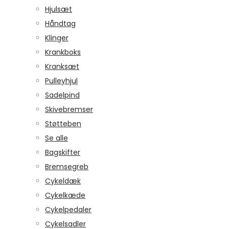
Hjulsæt
Håndtag
Klinger
Krankboks
Kranksæt
Pulleyhjul
Sadelpind
Skivebremser
Støtteben
Se alle
Bagskifter
Bremsegreb
Cykeldæk
Cykelkæde
Cykelpedaler
Cykelsadler