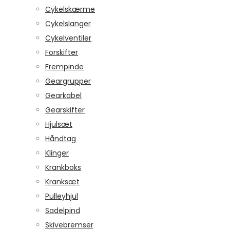
Cykelskærme
Cykelslanger
Cykelventiler
Forskifter
Frempinde
Geargrupper
Gearkabel
Gearskifter
Hjulsæt
Håndtag
Klinger
Krankboks
Kranksæt
Pulleyhjul
Sadelpind
Skivebremser